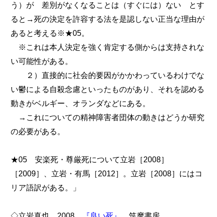
う）が 差別がなくなることは（すぐには）ない とす
ると→死の決定を許容する法を是認しない正当な理由が
あると考える※★05。
※これは本人決定を強く肯定する側からは支持されな
い可能性がある。
２）直接的に社会的要因がかかわっているわけでな
い鬱による自殺念慮といったものがあり、それを認める
動きがベルギー、オランダなどにある。
→これについての精神障害者団体の動きはどうか研究
の必要がある。
★05 安楽死・尊厳死について立岩［2008］
［2009］、立岩・有馬［2012］。立岩［2008］にはコ
リア語訳がある。」
◇立岩真也 2008
『良い死』
，筑摩書房