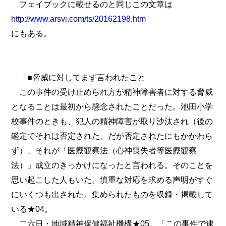
フェイブックに載せるのと同じこの文章は
http://www.arsvi.com/ts/20162198.htm
にもある。
「■脅威に対してまず言われたこと
この事件の受け止められ方が精神障害者に対する脅威
となることは最初から懸念されたことだった。池田小学
校事件のときも、犯人の精神障害が取り沙汰され（後の
鑑定でそれは否定された、だが否定されたにもかかわら
ず）、それが「医療観察法（心神喪失者等医療観察
法）」成立のきっかけになったと言われる。そのことを
思い起こした人もいた。慎重な対応を求める声明がすぐ
にいくつも出された。集められたものを収録・掲載して
いる★04。
二六日・地域精神保健福祉機構★05。「この事件で逮