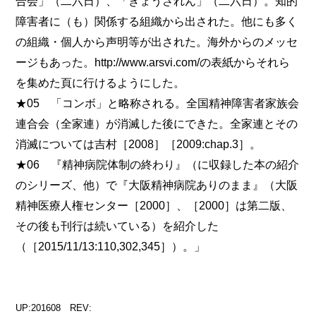
合会」（二六日）、「きょうされん」（二六日）。知的
障害者に（も）関係する組織から出された。他にも多く
の組織・個人から声明等が出された。海外からのメッセ
ージもあった。http://www.arsvi.com/の表紙からそれら
を集めた頁に行けるようにした。
★05 「コンボ」と略称される。全国精神障害者家族会
連合会（全家連）が消滅した後にできた。全家連とその
消滅については吉村［2008］［2009:chap.3］。
★06 『精神病院体制の終わり』（に収録した本の紹介
のシリーズ、他）で『大阪精神病院ありのまま』（大阪
精神医療人権センター［2000］、［2000］は第二版、
その後も刊行は続いている）を紹介した
（［2015/11/13:110,302,345］）。」
UP:201608 REV: