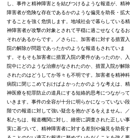
し、事件と精神障害とを結びつけるような報道が、精神
障害者が危険な存在であるかのような偏見を助長・拡大
することを強く危惧します。地域社会で暮らしている精
神障害者が攻撃の対象とされて平穏に過ごせなくなるお
それがあるからです。／さらに、加害者に対する措置入
院の解除が問題であったかのような報道もされていま
す。そもそも加害者に措置入院の要件があったのか、入
院中にどのような治療がなされたのか、措置入院が解除
されたのはどうしてか等々も不明です。加害者を精神科
病院に閉じこめておけばよかったかのような考えは、精
神医療を犯罪防止の道具にする短絡的思考につながって
いきます。事件の全容が十分に明らかになっていない段
階での報道に対して強い疑念を抱かざるをえません。／
私たちは、報道機関に対し、緻密に調査された正しい事
実に基づいて、精神障害者に対する差別や偏見を助長す
ることのない適正な報道に努めていただくことを強く要