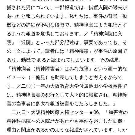
捕された男について、一部報道では、措置入院の過去が
あったと報じられています。私たちは、事件の背景・動
機などの詳細が不明な段階で、精神障害による犯行とす
るような報道を危惧しております。／「精神病院に入
院」「通院」といった部分記述は、事実であっても、そ
の一文によって、読者には「精神疾患」が事件の原因で
あり、動機で あると読まれてしまいます。その結果、
「精神病者（精神障害者）はみな危険」という画一的な
イメージ（＝偏見）を助長してしまうと考えるからで
す。／二〇〇一年の大阪教育大学付属池田小学校事件で
は、精神障害者の犯行として大々的に報道され、精神障
害の当事者に多大な報道被害をもたらしました。」
二八日・大阪精神医療人権センター★06。「加害者の
精神科病院への入院歴があたかも事件を起こした動機・
理由と関連があるかのような報道がされています。しか