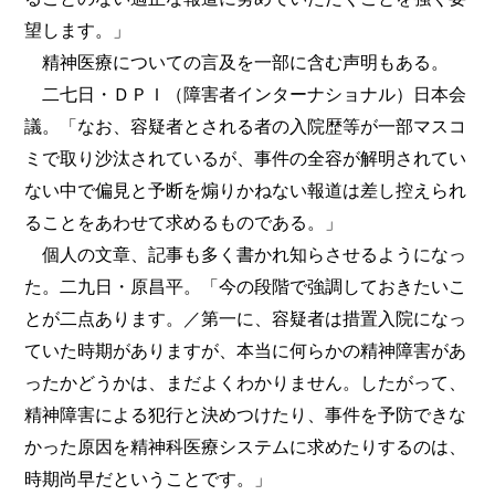
望します。」
精神医療についての言及を一部に含む声明もある。
二七日・ＤＰＩ（障害者インターナショナル）日本会
議。「なお、容疑者とされる者の入院歴等が一部マスコ
ミで取り沙汰されているが、事件の全容が解明されてい
ない中で偏見と予断を煽りかねない報道は差し控えられ
ることをあわせて求めるものである。」
個人の文章、記事も多く書かれ知らさせるようになっ
た。二九日・原昌平。「今の段階で強調しておきたいこ
とが二点あります。／第一に、容疑者は措置入院になっ
ていた時期がありますが、本当に何らかの精神障害があ
ったかどうかは、まだよくわかりません。したがって、
精神障害による犯行と決めつけたり、事件を予防できな
かった原因を精神科医療システムに求めたりするのは、
時期尚早だということです。」