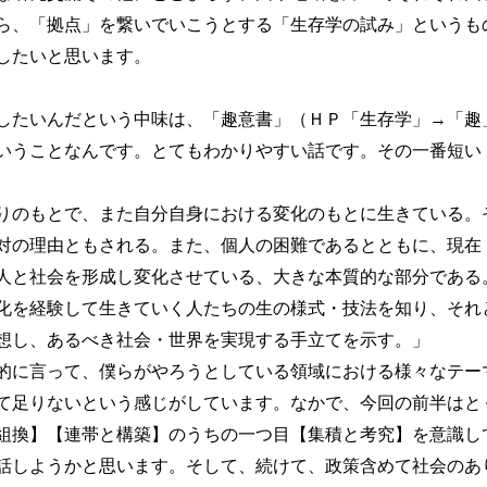
ら、「拠点」を繋いでいこうとする「生存学の試み」というも
したいと思います。
したいんだという中味は、「趣意書」（ＨＰ「生存学」→「趣
いうことなんです。とてもわかりやすい話です。その一番短い
のもとで、また自分自身における変化のもとに生きている。
対の理由ともされる。また、個人の困難であるとともに、現在
人と社会を形成し変化させている、大きな本質的な部分である
化を経験して生きていく人たちの生の様式・技法を知り、それ
想し、あるべき社会・世界を実現する手立てを示す。」
に言って、僕らがやろうとしている領域における様々なテー
て足りないという感じがしています。なかで、今回の前半はと
組換】【連帯と構築】のうちの一つ目【集積と考究】を意識し
話しようかと思います。そして、続けて、政策含めて社会のあ