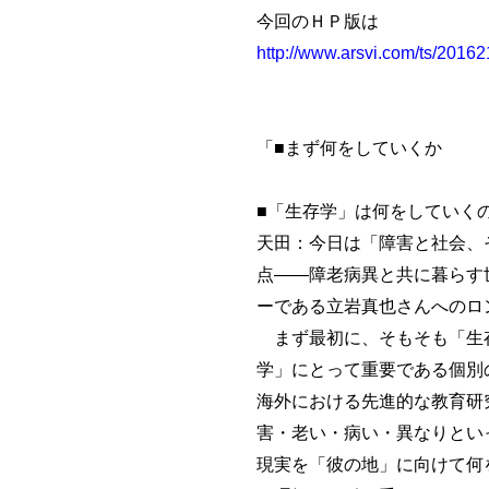
今回のＨＰ版は
http://www.arsvi.com/ts/2016
「■まず何をしていくか
■「生存学」は何をしていく
天田：今日は「障害と社会、
点――障老病異と共に暮らす
ーである立岩真也さんへのロ
まず最初に、そもそも「生存
学」にとって重要である個別
海外における先進的な教育研
害・老い・病い・異なりとい
現実を「彼の地」に向けて何