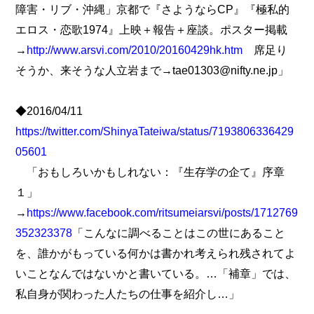
障害・リブ・沖縄」京都で『さようならCP』『極私的
エロス・恋歌1974』上映＋報告＋座談。ポスター掲載
→
http://www.arsvi.com/2010/20160429hk.htm
席足り
そうか、来そうな人立岩まで→tae01303@nifty.ne.jp」
◆2016/04/11
https://twitter.com/ShinyaTateiwa/status/7193806336429
05601
「おもしろいかもしれない：『生存学の企て』序章
１」
→
https://www.facebook.com/ritsumeiarsvi/posts/1712769
352323378
「こんなに調べることはこの世にあること
を、誰かがもっている何かは書かれ考えられ残されてよ
いことなんではないかと書いている。…「補章」では、
私自身が関わった人たちの仕事を紹介し…」