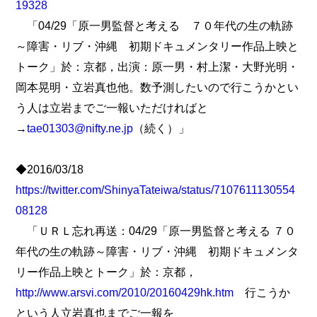
19328
「04/29「原一男監督と考える ７０年代の生の軌跡
～障害・リブ・沖縄 初期ドキュメンタリー作品上映と
トーク」於：京都，出演：原一男・村上潔・大野光明・
岡本晃明・立岩真也他。数予測したいので行こうかとい
う人は立岩までご一報いただければと
→
tae01303@nifty.ne.jp
（続く）」
◆2016/03/18
https://twitter.com/ShinyaTateiwa/status/7107611130554
08128
「ＵＲＬ忘れ再送：04/29「原一男監督と考える ７０
年代の生の軌跡～障害・リブ・沖縄 初期ドキュメンタ
リー作品上映とトーク」於：京都，
http://www.arsvi.com/2010/20160429hk.htm
行こうか
という人立岩真也までご一報を