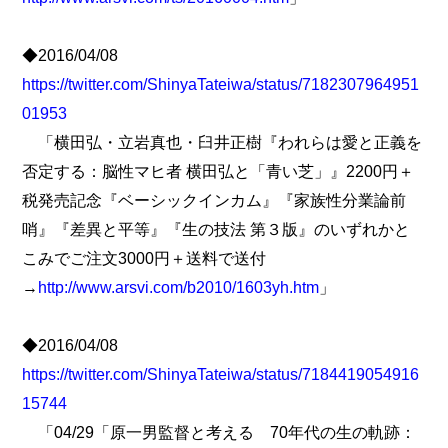
◆2016/04/08
https://twitter.com/ShinyaTateiwa/status/7182307964951
01953
「横田弘・立岩真也・臼井正樹『われらは愛と正義を
否定する：脳性マヒ者 横田弘と「青い芝」』2200円＋
税発売記念『ベーシックインカム』『家族性分業論前
哨』『差異と平等』『生の技法 第３版』のいずれかと
こみでご注文3000円＋送料で送付
→
http://www.arsvi.com/b2010/1603yh.htm
」
◆2016/04/08
https://twitter.com/ShinyaTateiwa/status/7184419054916
15744
「04/29「原一男監督と考える 70年代の生の軌跡：