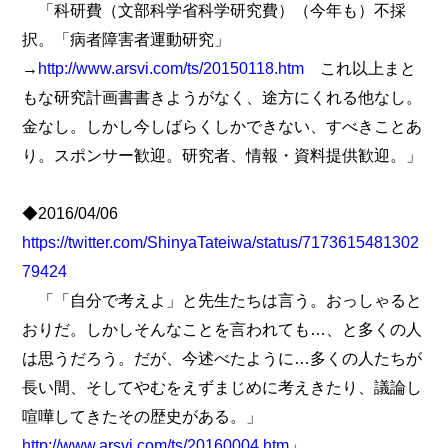
「科研費（文部科学省科学研究費）（今年も）不採
択。「病者障害者運動研究」
→
http://www.arsvi.com/ts/20150118.htm
これ以上まと
もな研究計画書書きようがなく、途方にくれる他なし。
金なし。しかし今しばらくしかできない、すべきことあ
り。スポンサー歓迎。研究者、情報・資料提供歓迎。」
◆2016/04/06
https://twitter.com/ShinyaTateiwa/status/7173615481302
79424
「「自分で考えよ」と先生たちは言う。おっしゃると
おりだ。しかしそんなことを言われても…、と多くの人
は思うだろう。だが、今述べたように…多くの人たちが
長い間、そしてやむをえずまじめに考えきたり、議論し
喧嘩してきたその歴史がある。」
http://www.arsvi.com/ts/20160004.htm
」