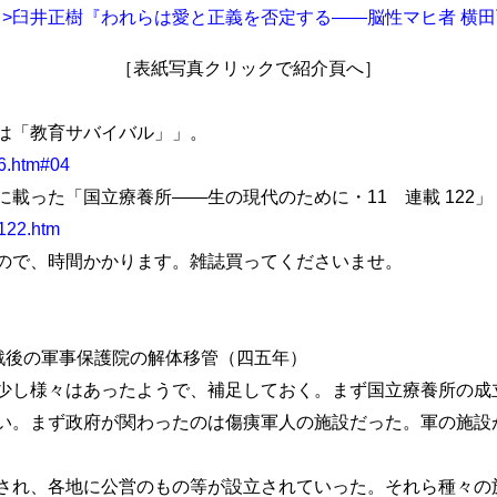
［表紙写真クリックで紹介頁へ］
は「教育サバイバル」」。
16.htm#04
載った「国立療養所――生の現代のために・11 連載 122」
0122.htm
ので、時間かかります。雑誌買ってくださいませ。
後の軍事保護院の解体移管（四五年）
し様々はあったようで、補足しておく。まず国立療養所の成
い。まず政府が関わったのは傷痍軍人の施設だった。軍の施設
れ、各地に公営のもの等が設立されていった。それら種々の