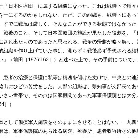
た「日本医療団」に属する組織になった。これは戦時下で種々
を一にするのかもしれない。ただ、この組織も、戦時下にあっ
。すでに戦況は厳しく、そんなことができる状態ではなかった
、戦後のこと、そして日本医療団の施設が果たした役割を、「
生され出たものであったと思われる。戦争の帰趨が略々解り、
的組織を作り上げていた事は、測らずも戦後必ず予想される結
」（前田［1976:163］）と述べた上で、その手前について
患者の治療と保護に私等は精魂を傾けた丈けで、中央との連
捻出にひどい苦労をした。支部の組織は、県知事が支部長であ
小さい世帯で、その点は国家機関であった軍事保護院とは大分
64］）
として傷痍軍人施設をそのままにさせることはない。一九四
府は、軍事保護院のあらゆる病院、療養所、患者収容所その他