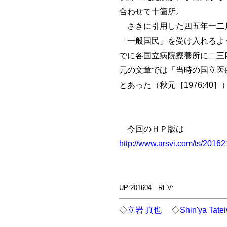
合わせて十箇所。
さきに引用した四五年一二月
「一般国民」を受け入れるよう
でに各国立病院療養所に二三四
元の文章では「当時の国立医
とあった（秋元［1976:40］
今回のＨＰ版は
http://www.arsvi.com/ts/2016
UP:201604 REV:
◇
立岩 真也
◇
Shin'ya Tate