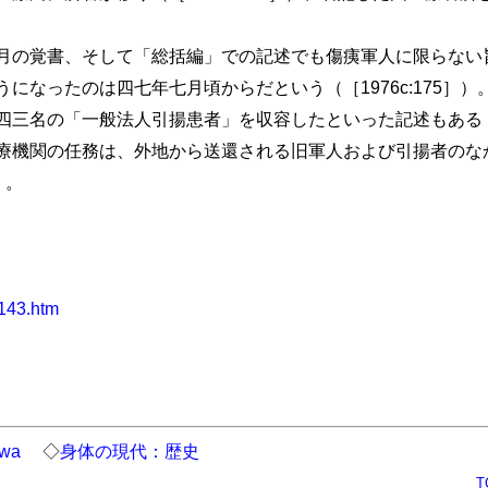
の覚書、そして「総括編」での記述でも傷痍軍人に限らない
になったのは四七年七月頃からだという（［1976c:175］
三名の「一般法人引揚患者」を収容したといった記述もある（［1
療機関の任務は、外地から送還される旧軍人および引揚者のな
）。
2143.htm
iwa
◇
身体の現代：歴史
T