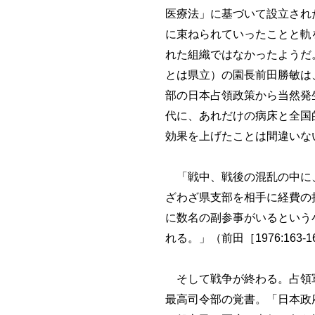
医療法」に基づいて設立され
に束ねられていったことと軌
れた組織ではなかったようだ
とは県立）の園長前田勝敏は
部の日本占領政策から当然発
代に、あれだけの病床と全国
効果を上げたことは間違いない
「戦中、戦後の混乱の中に、
ざわざ県支部を相手に経費の
に数名の副参事がいるという
れる。」（前田［1976:163-1
そして戦争が終わる。占領軍
最高司令部の覚書。「日本政