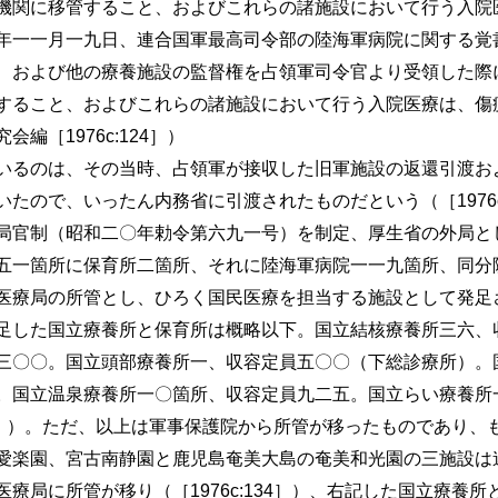
機関に移管すること、およびこれらの諸施設において行う入院
年一一月一九日、連合国軍最高司令部の陸海軍病院に関する覚
、および他の療養施設の監督権を占領軍司令官より受領した際
すること、およびこれらの諸施設において行う入院医療は、傷
編［1976c:124］）
るのは、その当時、占領軍が接収した旧軍施設の返還引渡お
たので、いったん内務省に引渡されたものだという（［1976c
局官制（昭和二〇年勅令第六九一号）を制定、厚生省の外局と
五一箇所に保育所二箇所、それに陸海軍病院一一九箇所、同分
療局の所管とし、ひろく国民医療を担当する施設として発足させた
した国立療養所と保育所は概略以下。国立結核療養所三六、
三〇〇。国立頭部療養所一、収容定員五〇〇（下総診療所）。
。国立温泉療養所一〇箇所、収容定員九二五。国立らい療養所
125］）。ただ、以上は軍事保護院から所管が移ったものであり
愛楽園、宮古南静園と鹿児島奄美大島の奄美和光園の三施設は
療局に所管が移り（［1976c:134］）、右記した国立療養