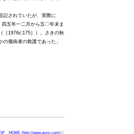
旨記されていたが、実際に
）。四五年一二月から五〇年末ま
976c:175］）。さきの秋
かの傷病者の救護であった」
OP
HOME (http://www.arsvi.com)
◇