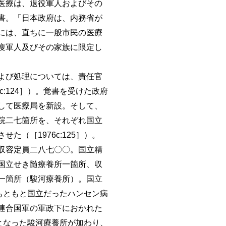
医療は、退役軍人およびその
書。「日本政府は、内務省が
には、直ちに一般市民の医療
痩軍人及びその家族に限定し
よび処理については、責任官
:124］）。覚書を受けた政府
して医療局を新設。そして、
院二七箇所を、それぞれ国立
（［1976c:125］）。
収容定員二八七〇〇。国立精
国立せき髄療養所一箇所、収
一箇所（駿河療養所）。国立
、もともと国立だったハンセン病
連合国軍の軍政下におかれた
所となった駿河療養所が加わり、