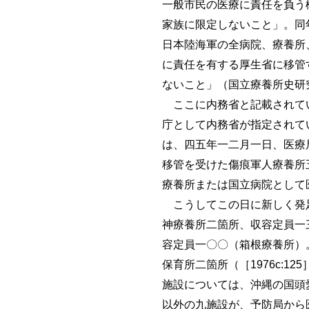
一般市民の医療に責任を負う
家族に限定しないこと」。同
日本陸海軍の全病院、療養所
に責任を有する厚生省に移管
ないこと」（国立療養所史研究会
ここに内務省と記載されてい
庁として内務省が指定されてい
は、四五年一二月一日、医療
移管を受けた傷痕軍人療養所
療養所または国立病院として医
こうしてこの日に新しく発足
神療養所二箇所、収容定員一
容定員一〇〇（箱根療養所）
保育所二箇所（［1976c:
施設については、沖縄の国頭
以外の九施設が、予防局から医