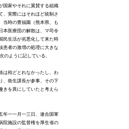
が国家やそれに翼賛する組織
て、実際にはそれほど統制さ
。当時の豊福園（熊本県、も
日本医療団の解散は、マ司令
国民生活が劣悪化して来た時
核患者の激増の処理に大きな
、次のように記している。
絡は殆どとれなかったし、わ
り、衛生課長が参事、その下
趣きを異にしていたと考えら
五年一一月一三日、連合国軍
病院施設の監督権を厚生省の