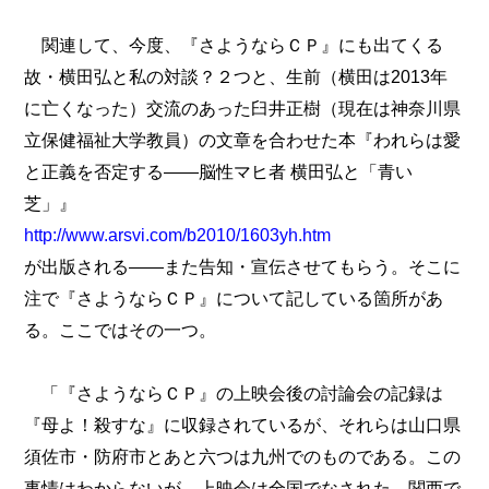
関連して、今度、『さようならＣＰ』にも出てくる
故・横田弘と私の対談？２つと、生前（横田は2013年
に亡くなった）交流のあった臼井正樹（現在は神奈川県
立保健福祉大学教員）の文章を合わせた本『われらは愛
と正義を否定する――脳性マヒ者 横田弘と「青い
芝」』
http://www.arsvi.com/b2010/1603yh.htm
が出版される――また告知・宣伝させてもらう。そこに
注で『さようならＣＰ』について記している箇所があ
る。ここではその一つ。
「『さようならＣＰ』の上映会後の討論会の記録は
『母よ！殺すな』に収録されているが、それらは山口県
須佐市・防府市とあと六つは九州でのものである。この
事情はわからないが、上映会は全国でなされた。関西で