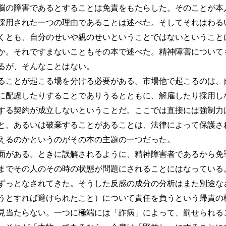
の障害であるとすることは免責をもたらした。そのことが本
採用された一つの理由であることは述べた。そしてそれはわる
くとも、自分のせいや親のせいということではないということ
か。それですまないこともその本で述べた。精神障害について
るが、そんなことはない。
ことが起こる場を分ける必要がある。市場他で起こるのは、
に配慮したりすることでありうるとともに、解雇したり採用し
する契約が成立しないということだ。ここでは直接には強制力
と、あるいは破棄することがあることは、法律によって保護さ
えるのかというのがその本の主題の一つだった。
がある。ときに誤解されるように、精神障害者であるから免
までその人のその時の状態が問題にされることにはなっている
ずっとなされてきた。そうした反感の成分の分析はまた別途な
うとすれば避けられたこと）について責任を負うという帰責の
見当たらない。一つに極端には「詐病」によって、罰せられる