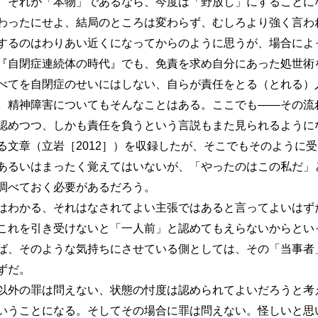
、それが「本物」であるなら、今度は「野放し」にすることに
わったにせよ、結局のところは変わらず、むしろより強く言わ
るのはわりあい近くになってからのように思うが、場合によ
『自閉症連続体の時代』でも、免責を求め自分にあった処世術
べてを自閉症のせいにはしない、自らが責任をとる（とれる）
。精神障害についてもそんなことはある。ここでも――その流
認めつつ、しかも責任を負うという言説もまた見られるように
る文章（立岩［2012］）を収録したが、そこでもそのように
あるいはまったく覚えてはいないが、「やったのはこの私だ」
調べておく必要があるだろう。
わかる、それはなされてよい主張ではあると言ってよいはず
これを引き受けないと「一人前」と認めてもえらないからとい
ば、そのような気持ちにさせている側としては、その「当事者
ずだ。
外の罪は問えない、状態の忖度は認められてよいだろうと考
いうことになる。そしてその場合に罪は問えない。怪しいと思