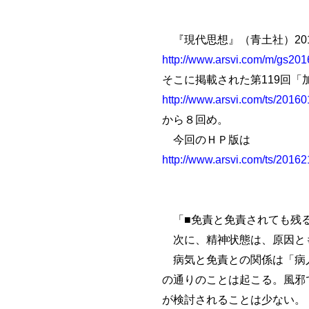
『現代思想』（青土社）20
http://www.arsvi.com/m/gs20
そこに掲載された第119回「
http://www.arsvi.com/ts/2016
から８回め。
今回のＨＰ版は
http://www.arsvi.com/ts/2016
「■免責と免責されても残
次に、精神状態は、原因とも
病気と免責との関係は「病人
の通りのことは起こる。風邪
が検討されることは少ない。