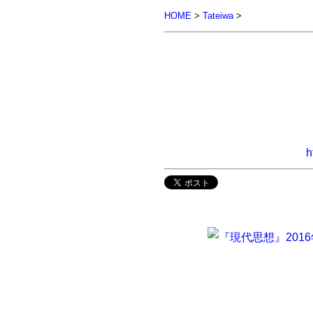
HOME
>
Tateiwa
>
h