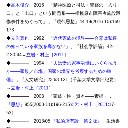
◆
高木俊介
2016 「精神医療と司法・警察の「入り
口」と「出口」という問題系――相模原市障害者施設殺
傷事件をめぐって」，『現代思想』44-19(2016-10):169-
173
◆
立岩真也
1992
「近代家族の境界――合意は私達
の知っている家族を導かない」
、『社会学評論』42-
2:30-44→
立岩・村上［2011］
◆―――― 1994
「夫は妻の家事労働にいくら払う
か――家族／市場／国家の境界を考察するための準
備」
，『人文研究』23:63-121（千葉大学文学部紀要）
→
立岩・村上［2011］
◆―――― 2003 「家族・性・資本――素描」，
『思想』
955(2003-11):196-215
立岩・村上［2011
:17-
53］
◆―――― 2013/05
『私的所有論 第２版』
，生活書