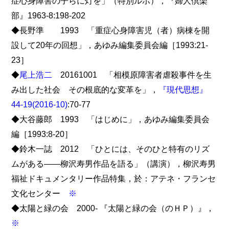
症心身障害の子らに灯を」（特別ルポ），『婦人倶楽
部』1963-8:198-202
◆長野準 1993 「重症心身障害児（者）病棟を開
設して20年の回想」，あゆみ編集委員会編［1993:21-
23］
◆
尾上浩二
20161001 「相模原障害者虐殺事件を生
み出した社会 その根底的な変革を」，
『現代思想』
44-19(2016-10)
:70-77
◆大谷藤郎 1993 「はじめに」，あゆみ編集委員会
編［1993:8-20］
◆鈴木一誌 2012 「ひとには、そのひと特有のリズ
ムがある――柳沢寿男作品を語る」（講演），柳沢寿男
福祉ドキュメンタリー作品特集，於：アテネ・フランセ
文化センター
※
◆太陽と緑の会 2000- 『太陽と緑の会（のＨＰ）』，
※