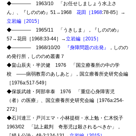
◆―――― 1963/10 「お任せしましょう水上さ
ん」、『しののめ』51→1968
花田［1968
:78-85］→
立岩編［2015］
◆―――― 1965/11 「うきしま」，『しののめ』
57→花田［1968:33-44］→
立岩編［2015］
◆―――― 1968/10/20
『身障問題の出発』
，しのの
め発行所，しののめ叢書７
◆畠山辰夫・半沢健 1976 「国立療養所の中の学
校 ――病弱教育のあしあと」，国立療養所史研究会編
［1976a:517-549］
◆保坂武雄・阿部幸泰 1976 「重症心身障害児
（者）の医療」、国立療養所史研究会編［1976a:254-
272］
◆石川達三・戸川エマ・小林提樹・水上勉・仁木悦子
1963/02 「誌上裁判 奇形児は殺されるべきか」，
『婦人公論』48-2:124-131→
立岩編［2015］