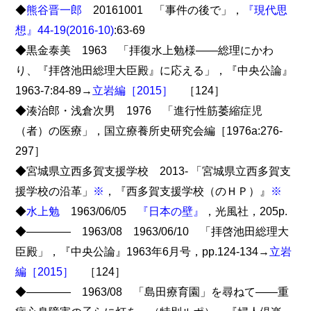
◆
熊谷晋一郎
20161001 「事件の後で」，
『現代思
想』44-19(2016-10)
:63-69
◆黒金泰美 1963 「拝復水上勉様――総理にかわ
り、『拝啓池田総理大臣殿』に応える」，『中央公論』
1963-7:84-89→
立岩編［2015］
［124］
◆湊治郎・浅倉次男 1976 「進行性筋萎縮症児
（者）の医療」，国立療養所史研究会編［1976a:276-
297］
◆宮城県立西多賀支援学校 2013- 「宮城県立西多賀支
援学校の沿革」
※
，『西多賀支援学校（のＨＰ）』
※
◆
水上勉
1963/06/05
『日本の壁』
，光風社，205p.
◆―――― 1963/08 1963/06/10 「拝啓池田総理大
臣殿」，『中央公論』1963年6月号，pp.124-134→
立岩
編［2015］
［124］
◆―――― 1963/08 「島田療育園」を尋ねて――重