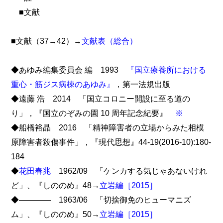
■文献
■文献（37→42）→
文献表（総合）
◆あゆみ編集委員会 編 1993
『国立療養所における
重心・筋ジス病棟のあゆみ』
，第一法規出版
◆遠藤 浩 2014 「国立コロニー開設に至る道の
り」，『国立のぞみの園 10 周年記念紀要』
※
◆船橋裕晶 2016 「精神障害者の立場からみた相模
原障害者殺傷事件」，『現代思想』44-19(2016-10):180-
184
◆
花田春兆
1962/09 「ケンカする気じゃあないけれ
ど」、『しののめ』48→
立岩編［2015］
◆―――― 1963/06 「切捨御免のヒューマニズ
ム」、『しののめ』50→
立岩編［2015］