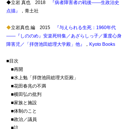
◆立岩 真也 2018
『病者障害者の戦後――生政治史
点描』
，青土社
◆
立岩真也 編 2015
『与えられる生死：1960年代
――『しののめ』安楽死特集／あざらしっ子／重度心身
障害児／「拝啓池田総理大学殿」他』
，
Kyoto Books
■目次
■再開
■水上勉「拝啓池田総理大臣殿」
■花田春兆の不満
■横田弘の批判
■家族と施設
■体制のこと
■政治／議員
■註