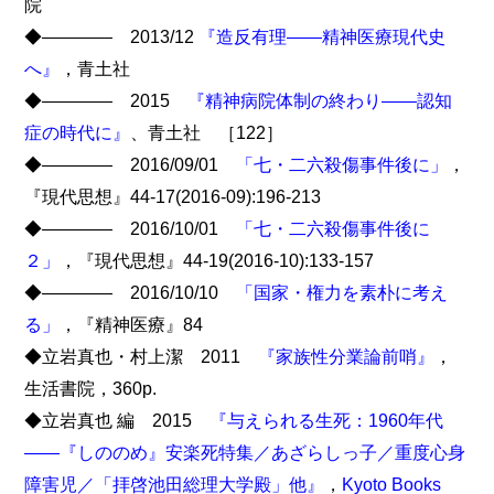
院
◆―――― 2013/12
『造反有理――精神医療現代史
へ』
，青土社
◆―――― 2015
『精神病院体制の終わり――認知
症の時代に』
、青土社 ［122］
◆―――― 2016/09/01
「七・二六殺傷事件後に」
，
『現代思想』44-17(2016-09):196-213
◆―――― 2016/10/01
「七・二六殺傷事件後に
２」
，『現代思想』44-19(2016-10):133-157
◆―――― 2016/10/10
「国家・権力を素朴に考え
る」
，『精神医療』84
◆立岩真也・村上潔 2011
『家族性分業論前哨』
，
生活書院，360p.
◆立岩真也 編 2015
『与えられる生死：1960年代
――『しののめ』安楽死特集／あざらしっ子／重度心身
障害児／「拝啓池田総理大学殿」他』
，
Kyoto Books