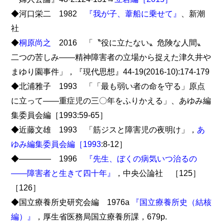
◆河口栄二 1982
『我が子、葦船に乗せて』
、新潮
社
◆
桐原尚之
2016 「〝役に立たない〟危険な人間〟
二つの苦しみ――精神障害者の立場から捉えた津久井や
まゆり園事件」，『現代思想』44-19(2016-10):174-179
◆北浦雅子 1993 「「最も弱い者の命を守る」原点
に立って――重症児の三〇年をふりかえる」、あゆみ編
集委員会編［1993:59-65］
◆近藤文雄 1993 「筋ジスと障害児の夜明け」，
あ
ゆみ編集委員会編［1993
:8-12］
◆―――― 1996
『先生、ぼくの病気いつ治るの
――障害者と生きて四十年』
，中央公論社 ［125］
［126］
◆国立療養所史研究会編 1976a
『国立療養所史（結核
編）』
，厚生省医務局国立療養所課，679p.