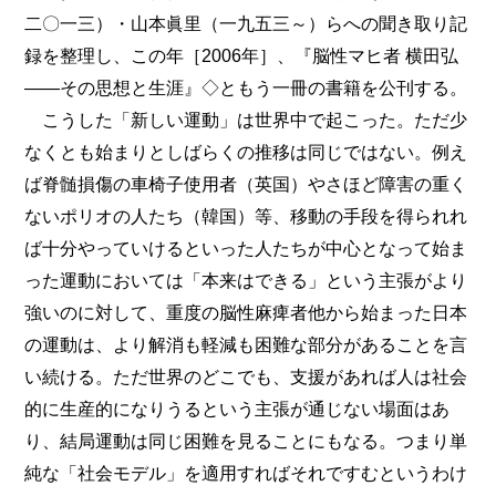
二〇一三）・山本眞里（一九五三～）らへの聞き取り記
録を整理し、この年［2006年］、『脳性マヒ者 横田弘
――その思想と生涯』◇ともう一冊の書籍を公刊する。
こうした「新しい運動」は世界中で起こった。ただ少
なくとも始まりとしばらくの推移は同じではない。例え
ば脊髄損傷の車椅子使用者（英国）やさほど障害の重く
ないポリオの人たち（韓国）等、移動の手段を得られれ
ば十分やっていけるといった人たちが中心となって始ま
った運動においては「本来はできる」という主張がより
強いのに対して、重度の脳性麻痺者他から始まった日本
の運動は、より解消も軽減も困難な部分があることを言
い続ける。ただ世界のどこでも、支援があれば人は社会
的に生産的になりうるという主張が通じない場面はあ
り、結局運動は同じ困難を見ることにもなる。つまり単
純な「社会モデル」を適用すればそれですむというわけ