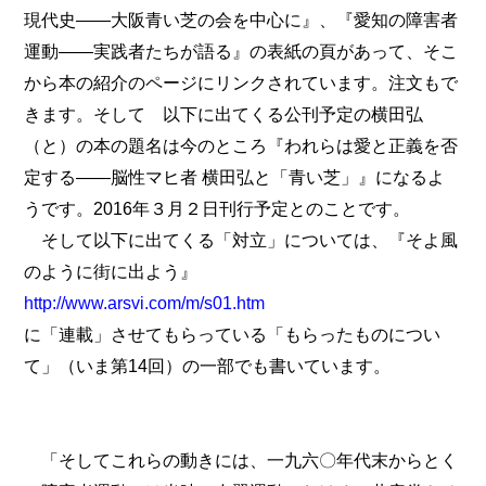
現代史――大阪青い芝の会を中心に』、『愛知の障害者
運動――実践者たちが語る』の表紙の頁があって、そこ
から本の紹介のページにリンクされています。注文もで
きます。そして 以下に出てくる公刊予定の横田弘
（と）の本の題名は今のところ『われらは愛と正義を否
定する――脳性マヒ者 横田弘と「青い芝」』になるよ
うです。2016年３月２日刊行予定とのことです。
そして以下に出てくる「対立」については、『そよ風
のように街に出よう』
http://www.arsvi.com/m/s01.htm
に「連載」させてもらっている「もらったものについ
て」（いま第14回）の一部でも書いています。
「そしてこれらの動きには、一九六〇年代末からとく