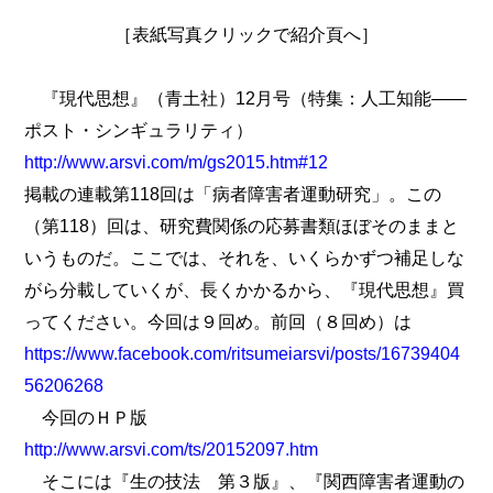
［表紙写真クリックで紹介頁へ］
『現代思想』（青土社）12月号（特集：人工知能――
ポスト・シンギュラリティ）
http://www.arsvi.com/m/gs2015.htm#12
掲載の連載第118回は「病者障害者運動研究」。この
（第118）回は、研究費関係の応募書類ほぼそのままと
いうものだ。ここでは、それを、いくらかずつ補足しな
がら分載していくが、長くかかるから、『現代思想』買
ってください。今回は９回め。前回（８回め）は
https://www.facebook.com/ritsumeiarsvi/posts/16739404
56206268
今回のＨＰ版
http://www.arsvi.com/ts/20152097.htm
そこには『生の技法 第３版』、『関西障害者運動の