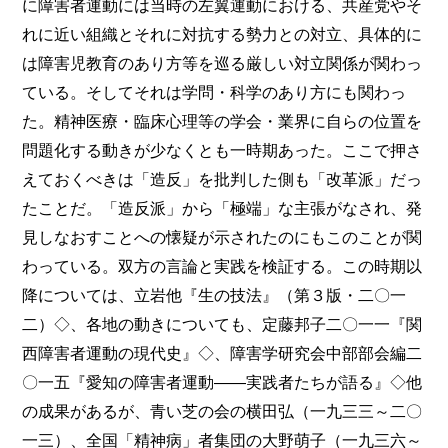
に障害者運動には当時の左翼運動における、共産党やそ
れに近い組織とそれに対抗する勢力との対立、具体的に
は障害児教育のあり方等を巡る厳しい対立関係が関わっ
ている。そしてそれは学問・科学のあり方にも関わっ
た。精神医療・臨床心理等の学会・業界に自らの位置を
問題化する動きが少なくとも一時期あった。ここで押さ
えておくべきは「造反」を批判した側も「改革派」だっ
たことだ。「造反派」から「極端」な主張がなされ、発
見しなおすことへの懐疑が示されたのにもこのことが関
わっている。双方の言論と実践を検証する。この時期以
降については、立岩他『生の技法』（第３版・二〇一
二）◇、各地の動きについても、定藤邦子二〇一一『関
西障害者運動の現代史』◇、障害学研究会中部部会編二
〇一五『愛知の障害者運動――実践者たちが語る』◇他
の成果があるが、青い芝の会の横田弘（一九三三～二〇
一三）、全国「精神病」者集団の大野萌子（一九三六～