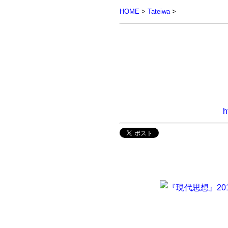
HOME
>
Tateiwa
>
h