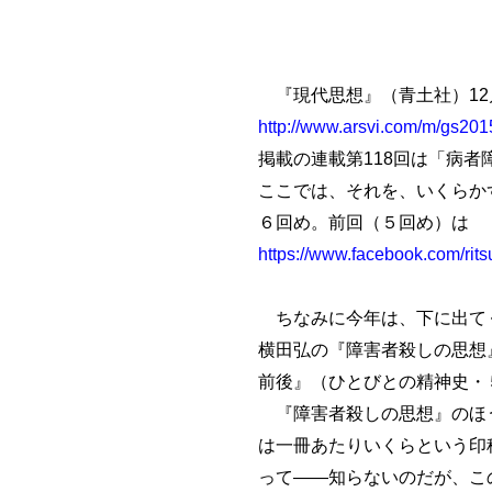
『現代思想』（青土社）12
http://www.arsvi.com/m/gs20
掲載の連載第118回は「病
ここでは、それを、いくらか
６回め。前回（５回め）は
https://www.facebook.com/ri
ちなみに今年は、下に出てく
横田弘の『障害者殺しの思想
前後』（ひとびとの精神史・
『障害者殺しの思想』のほう
は一冊あたりいくらという印
って――知らないのだが、こ