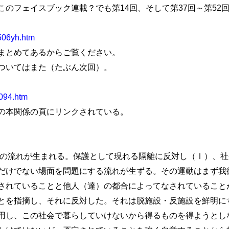
このフェイスブック連載？でも第14回、そして第37回～第52
506yh.htm
まとめてあるからご覧ください。
ついてはまた（たぶん次回）。
2094.htm
の本関係の頁にリンクされている。
別の流れが生まれる。保護として現れる隔離に反対し（Ⅰ）、
だけでない場面を問題にする流れが生ずる。その運動はまず我
されていることと他人（達）の都合によってなされていること
とを指摘し、それに反対した。それは脱施設・反施設を鮮明に
用し、この社会で暮らしていけないから得るものを得ようとし