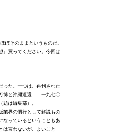
類ほぼそのままというものだ。
想』買ってください。今回は
だった。一つは、再刊された
万博と沖縄返還――一九七〇
（題は編集部）。
版業界の慣行として解説もの
になっているということもあ
とは言わないが、よいこと