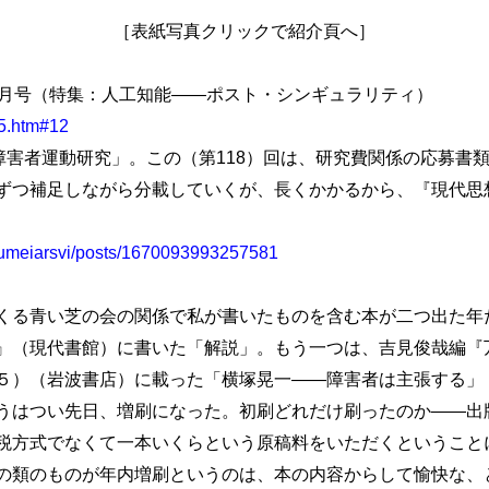
［表紙写真クリックで紹介頁へ］
月号（特集：人工知能――ポスト・シンギュラリティ）
15.htm#12
者障害者運動研究」。この（第118）回は、研究費関係の応募書
ずつ補足しながら分載していくが、長くかかるから、『現代思
tsumeiarsvi/posts/1670093993257581
る青い芝の会の関係で私が書いたものを含む本が二つ出た年
』（現代書館）に書いた「解説」。もう一つは、吉見俊哉編『
５）（岩波書店）に載った「横塚晃一――障害者は主張する」
はつい先日、増刷になった。初刷どれだけ刷ったのか――出
税方式でなくて一本いくらという原稿料をいただくということ
の類のものが年内増刷というのは、本の内容からして愉快な、