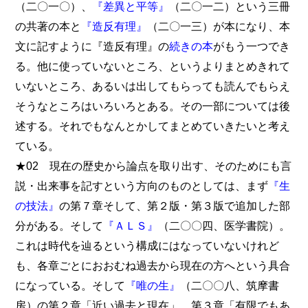
（二〇一〇）、
『差異と平等』
（二〇一二）という三冊
の共著の本と
『造反有理』
（二〇一三）が本になり、本
文に記すように『造反有理』の
続きの本
がもう一つでき
る。他に使っていないところ、というよりまとめきれて
いないところ、あるいは出してもらっても読んでもらえ
そうなところはいろいろとある。その一部については後
述する。それでもなんとかしてまとめていきたいと考え
ている。
★02 現在の歴史から論点を取り出す、そのためにも言
説・出来事を記すという方向のものとしては、まず
『生
の技法』
の第７章そして、第２版・第３版で追加した部
分がある。そして
『ＡＬＳ』
（二〇〇四、医学書院）。
これは時代を辿るという構成にはなっていないけれど
も、各章ごとにおおむね過去から現在の方へという具合
になっている。そして
『唯の生』
（二〇〇八、筑摩書
房）の第２章「近い過去と現在」、第３章「有限でもあ