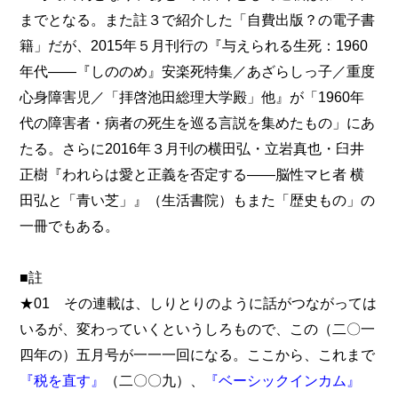
までとなる。また註３で紹介した「自費出版？の電子書
籍」だが、2015年５月刊行の『与えられる生死：1960
年代――『しののめ』安楽死特集／あざらしっ子／重度
心身障害児／「拝啓池田総理大学殿」他』が「1960年
代の障害者・病者の死生を巡る言説を集めたもの」にあ
たる。さらに2016年３月刊の横田弘・立岩真也・臼井
正樹『われらは愛と正義を否定する――脳性マヒ者 横
田弘と「青い芝」』（生活書院）もまた「歴史もの」の
一冊でもある。
■註
★01 その連載は、しりとりのように話がつながっては
いるが、変わっていくというしろもので、この（二〇一
四年の）五月号が一一一回になる。ここから、これまで
『税を直す』
（二〇〇九）、
『ベーシックインカム』