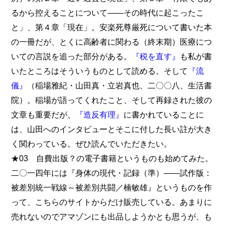
るから控えることについて――その時代に起こったこ
と」、第４章「現在」。安楽死尊厳死について書いた本
の一冊だが、とくに高齢者に関わる（終末期）医療につ
いての言説を追った部分がある。
『税を直す』
も私が書
いたところはそういうものとして読める。そして
『流
儀』
（稲場雅紀・山田真・立岩真也、二〇〇八、生活書
院）。稲場が語ってくれたこと、そして再録された彼の
文章も重要だが、
『造反有理』
に書かれていることに
は、山田へのインタビューとそこに付した長い註が大き
く関わっている。ぜひ読んでいただきたい。
★03 自費出版？の電子書籍というものも始めてみた。
二〇一四年には『身体の現代・記録（準）――試作版：
被差別統一戦線～被差別共闘／楠敏雄』というものを作
って、こちらのサイトからだけ販売している。あまりに
売れないのでアマゾンにも出品しようかとも思うが、も