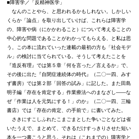
■障害学／「反精神医学」
なんのことやら、と思われるかもしれない。しかしい
くらか「論点」を取り出していけば、これらは障害学
の、障害や病（にかかわること）について考えることの
中心的な問題であることがわかってもらえる、と私は思
う。この本に流れていった連載の最初の方も「社会モデ
ル」の検討に当てられている。そうして考えたことを
『造反有理』では第５章「何を言った／言えるか」で、
その後に出た『自閉症連続体の時代』（二〇一四、みす
ず書房）では第２部「回答の試み」に記した。また田島
明子編「存在を肯定する」作業療法へのまなざし――な
ぜ「作業は人を元気にする！」のか』（二〇一四、三輪
書店）では「存在の肯定、の手前で」に書いてみた。
さきにすこしふれたこまごまとした争いごとなどは省
いたうえで、まとめて、できるだけすっきりさせた短い
本を一つ書こうと思う。それは（これまでの）障害学と