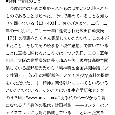
■資料・情報のこと
今度の本のために集められたものはすいぶん限られた
ものであることは述べた。それで集めていることを知ら
せて回っている【13・403】。おかげさまで、二〇一二
年の一〇月に、二〇一一年に逝去された広田伊蘇夫氏
【73】の蔵書をたくさん贈呈していただいた。この本が
出たこと、そしてその続きを『現代思想』で書いている
ことに直接に関わるところでは、つい先日、二〇一五年
四月、大阪の光愛病院に長く務めた後、現在は高槻で開
業している星野征光氏から「精神科医全国共闘会議（プ
シ共闘）」【95】の機関紙等、とても希少な資料の提供
をいただいた。（「精神」関係以外についてもいろいろ
といただいている。そのことはいま生存学研究センター
のＨＰhttp://www.arsvi.com/にある私のページからご覧
になれる「「身体の現代」計画補足」――センターのフ
ェイスブックにも随時掲載している――といった文章