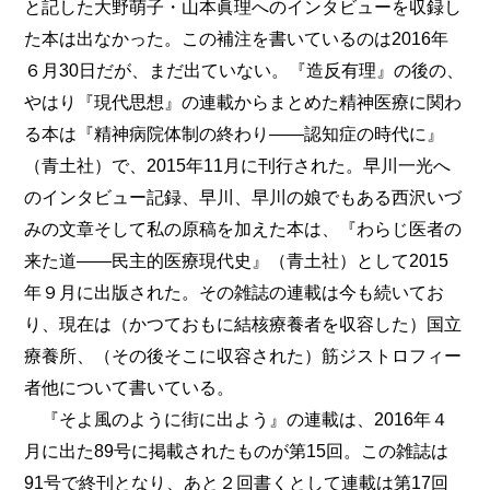
と記した大野萌子・山本眞理へのインタビューを収録し
た本は出なかった。この補注を書いているのは2016年
６月30日だが、まだ出ていない。『造反有理』の後の、
やはり『現代思想』の連載からまとめた精神医療に関わ
る本は『精神病院体制の終わり――認知症の時代に』
（青土社）で、2015年11月に刊行された。早川一光へ
のインタビュー記録、早川、早川の娘でもある西沢いづ
みの文章そして私の原稿を加えた本は、『わらじ医者の
来た道――民主的医療現代史』（青土社）として2015
年９月に出版された。その雑誌の連載は今も続いてお
り、現在は（かつておもに結核療養者を収容した）国立
療養所、（その後そこに収容された）筋ジストロフィー
者他について書いている。
『そよ風のように街に出よう』の連載は、2016年４
月に出た89号に掲載されたものが第15回。この雑誌は
91号で終刊となり、あと２回書くとして連載は第17回