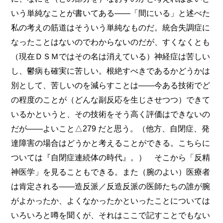
いう単純なことが書いてある――「間にいる」と述べた
私の考えの筋道はそういう単純なものだ。統合失調症に
なったことはないのでわからないのだが、すくなくとも
（現在ＤＳＭではその名は消えている）神経症は苦しい
し、鬱病も確実に苦しい。根絶すべきであるかどうかは
別として、苦しいのを減らすことは――今ある技術でど
の程度のことが（どんな副反応を生じさせつつ）できて
いるかというと、その技術をそう高く評価はできないの
だが――よいこと△279 だと思う。（他方、自閉症、発
達障害の場合はどうかと考えることができる。こちらに
ついては『自閉症連続体の時代』。） そこから「反精
神医学」を見ることもできる。また（腕のよい）医療者
は肯定される――造反派／反造反派の医師たちの誰が腕
がよかったか、よくなかったかといったことについては
いろいろと噂を聞くが、それはここで記すことでもない