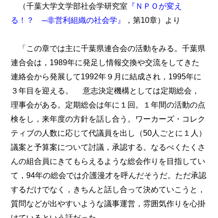
（千葉大学文学部社会学研究室
『ＮＰＯが変え
る！？ ─非営利組織の社会学』
，第10章）より
「この章では主に千葉県連合会の活動をみる。千葉県
連合会は，1989年に発足し情報交換や交流をしてきた
連絡会から発展して1992年９月に結成され，1995年に
３年目を迎える。 意志決定機構としては定期総会，
理事会がある。定期総会は年に１回。１年間の活動の点
検をし，来年度の方針を話し合う。ワーカーズ・コレク
ティブの人数に応じて代議員を出し（50人ごとに１人）
議案と予算案について討議，承認する。なるべくたくさ
んの組合員にきてもらえるような総会作りを目指してい
て，94年の総会では介護漫才を呼んだそうだ。ただ承認
するだけでなく，きちんと話し合って決めていこうと，
質問などが出やすいような議事運営，雰囲気作りを心掛
けているという話だった。