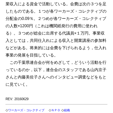
業収入による資金で活動している。会費は次の３つを足
したものである。１つが各ワーカーズ・コレクティブの
分配金の0.09％。２つめが各ワーカーズ・コレクティブ
の人数×1200円（これは機関紙発行の費用に使われ
る）。３つめが総会に出席する代議員×１万円。事業収
入としては，共同仕入れによる収入と開業講座の参加料
などがある。将来的には会費を下げられるよう，仕入れ
事業の発展を目指している。
この千葉県連合会が何をめざして，どういう活動を行
っているのか，以下，連合会のスタッフである山内京子
さんと内藤美佐子さんへのインタビュー調査などをもと
に見ていく。
REV: 20160629
◇
◇
◇
ワーカーズ・コレクティブ
ＮＰＯ
組織