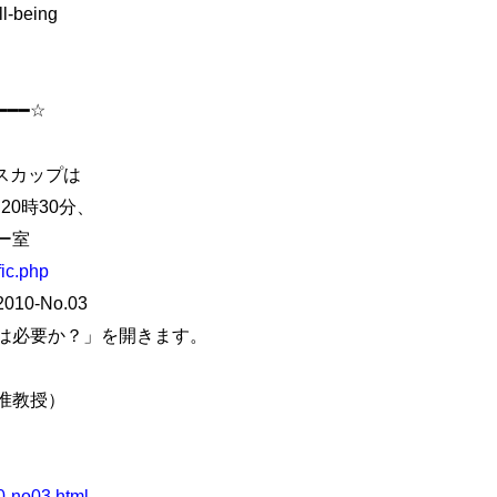
l-being
━━━━☆
スカップは
20時30分、
ー室
fic.php
-No.03
は必要か？」を開きます。
准教授）
0-no03.html