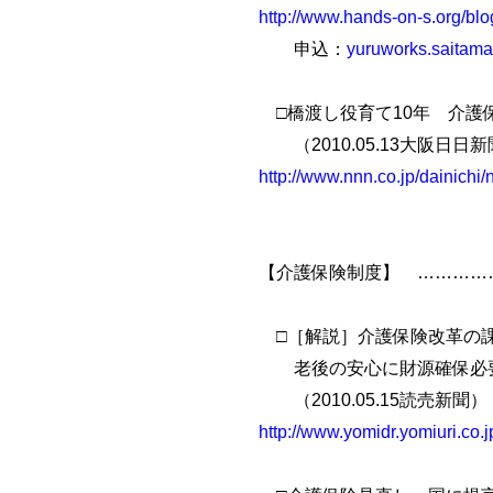
http://www.hands-on-s.org/blo
申込：
yuruworks.saitam
□橋渡し役育て10年 介護
（2010.05.13大阪日日新
http://www.nnn.co.jp/dainich
【介護保険制度】 …………
□［解説］介護保険改革の
老後の安心に財源確保必
（2010.05.15読売新聞）
http://www.yomidr.yomiuri.co.