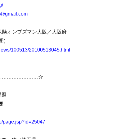
g/
a@gmail.com
保険オンブズマン大阪／大阪府
聞）
i/news/100513/20100513045.html
……………………☆
課題
要
jp/page.jsp?id=25047