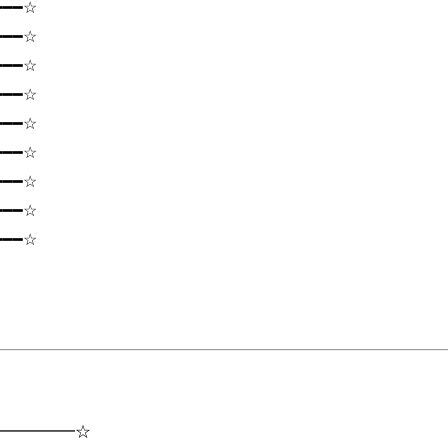
━━━☆
━━━☆
━━━☆
━━━☆
━━━☆
━━━☆
━━━☆
━━━☆
━━━☆
━━━━━☆