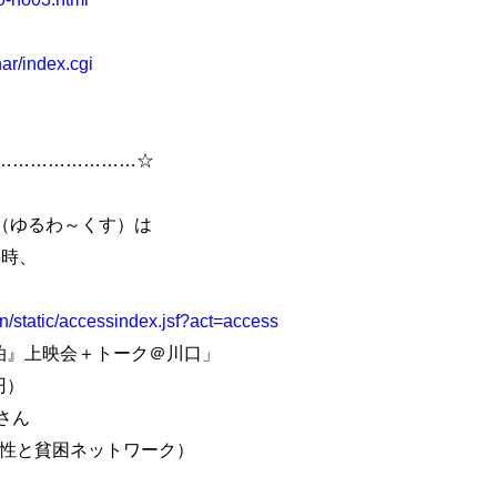
nar/index.cgi
……………………☆
（ゆるわ～くす）は
6時、
n/static/accessindex.jsf?act=access
泊』上映会＋トーク＠川口」
円）
さん
性と貧困ネットワーク）