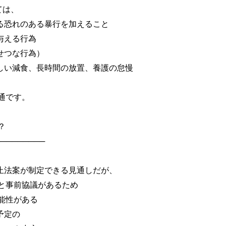
ては、
恐れのある暴行を加えること
与える行為
つな行為）
い減食、長時間の放置、養護の怠慢
通です。
？
────────
止法案が制定できる見通しだが、
事前協議があるため
性がある
予定の