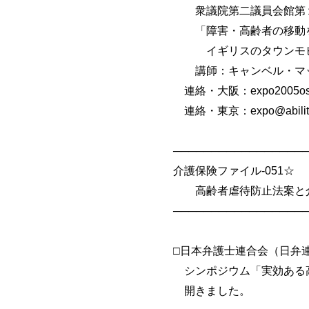
衆議院第二議員会館第
「障害・高齢者の移動を
イギリスのタウンモビ
講師：キャンベル・マッキ
連絡・大阪：expo2005osaka@
連絡・東京：expo@abilitie
──────────────────
介護保険ファイル-051☆
高齢者虐待防止法案と介
──────────────────
□日本弁護士連合会（日弁連＝
シンポジウム「実効ある高
開きました。