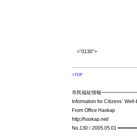
="0130">
>TOP
市民福祉情報━━━━━━━
Information for Citizens` Well
From Office Haskap
http://haskap.net/
No.130☆2005.05.01 ━━━━━