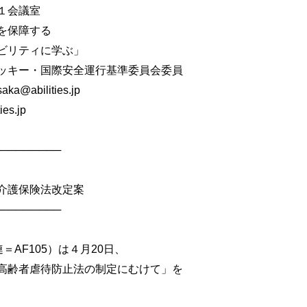
１会議室
保障する
リティに学ぶ」
ー・国際安全運行基準委員会委員
abilities.jp
s.jp
────────
護保険法改定案
────────
AF105）は４月20日、
齢者虐待防止法の制定にむけて」を