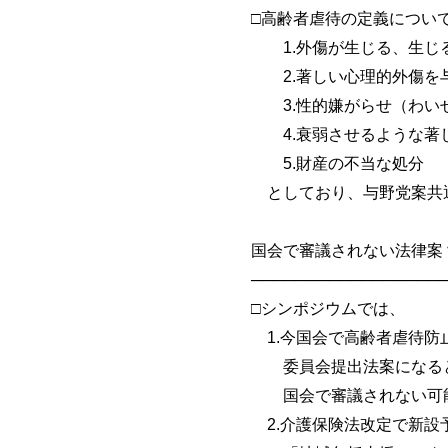
□高齢者虐待の定義につい
1.外傷が生じる、生じる
2.著しい心理的外傷を
3.性的嫌がらせ（わいせ
4.衰弱させるような著し
5.財産の不当な処分
としており、与野党案共
国会で審議されない法律案
──────────────────
□シンポジウムでは、
1.今国会で高齢者虐待防
委員会提出法案になると
国会で審議されない可能
2.介護保険法改定で新設