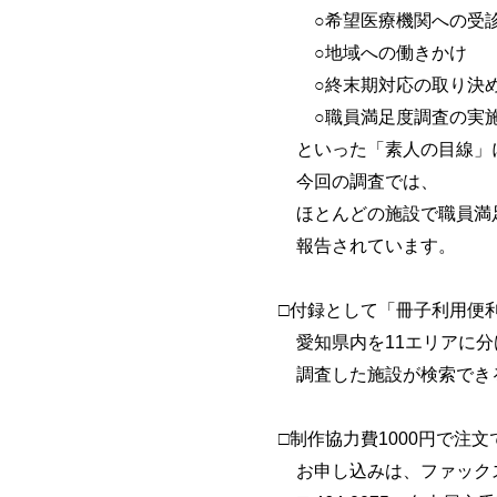
○希望医療機関への受診
○地域への働きかけ
○終末期対応の取り決
○職員満足度調査の実
といった「素人の目線」に
今回の調査では、
ほとんどの施設で職員満足
報告されています。
□付録として「冊子利用便
愛知県内を11エリアに分
調査した施設が検索できる
□制作協力費1000円で注文
お申し込みは、ファックス