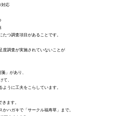
対応
め
施
たつ調査項目があることです。
度調査が実施されていないことが
利箋」があり、
けて、
ように工夫をこらしています。
できます。
かハガキで「サークル福寿草」まで。