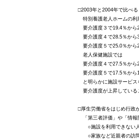
□2003年と2004年で比べる
特別養護老人ホームの利
要介護度３で19.4％から20
要介護度４で28.5％から32
要介護度５で25.0％から27
老人保健施設では
要介護度４で27.5％から29
要介護度５で17.5％から19
と明らかに施設サービスを
要介護度が上昇しているこ
□厚生労働省をはじめ行政
「第三者評価」や「情報開
○施設を利用できない
○家族など近親者の訪問