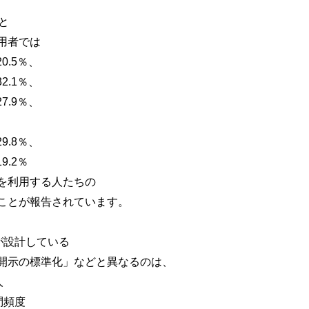
と
用者では
.5％、
.1％、
.9％、
.8％、
.2％
利用する人たちの
とが報告されています。
が設計している
示の標準化」などと異なるのは、
人
頻度