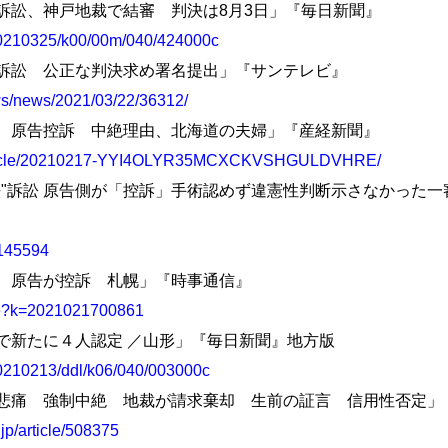
保護法訴訟、神戸地裁で結審 判決は8月3日」『毎日新聞』
s/20210325/k00/00m/040/424000c
保護法訴訟 公正な判決求め署名提出」『サンテレビ』
ews/news/2021/03/22/36312/
法訴訟、原告控訴 中絶理由、北海道の夫婦」『産経新聞』
/article/20210217-YYI4OLYR35MCXCKVSHGULDVHRE/
生保護法"訴訟 原告側が「控訴」手術認めず違憲性判断示さなかった
-/145594
妊訴訟、原告が控訴 札幌」『時事通信』
icle?k=2021021700861
一時金で新たに４人認定 ／山形」『毎日新聞』地方版
s/20210213/ddl/k06/040/003000c
なく夫妻悲痛 強制中絶 地裁が請求棄却 生前の証言 信用性否定
jp/article/508375