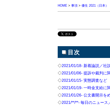
HOME
>
事項
>
優生 2021（日本）
■
目次
◇
2021/01/18- 新着論説／社
◇
2021/01/06- 提訴や裁
◇
2021/01/15- 実態調査など
◇
2021/01/19- 一時金支
◇
2021/01/26- 公文書開示
◇
2021/**/**- 毎日のニュ