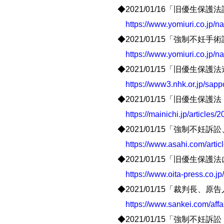
◆2021/01/16「旧優生
https://www.yomiuri.co.jp/
◆2021/01/15「強制
https://www.yomiuri.co.jp/
◆2021/01/15「旧優生保
https://www3.nhk.or.jp/sa
◆2021/01/15「旧優
https://mainichi.jp/article
◆2021/01/15「強制不
https://www.asahi.com/art
◆2021/01/15「旧優生
https://www.oita-press.co
◆2021/01/15「裁判
https://www.sankei.com/aff
◆2021/01/15「強制