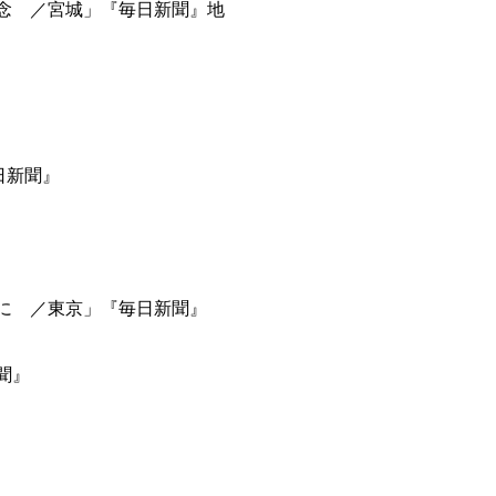
断念 ／宮城」『毎日新聞』地
日新聞』
けに ／東京」『毎日新聞』
聞』