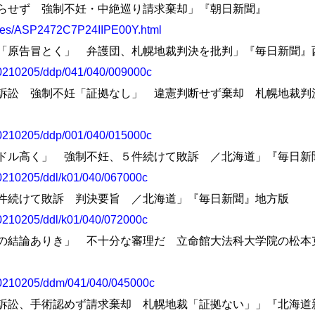
無念晴らせず 強制不妊・中絶巡り請求棄却」『朝日新聞』
icles/ASP2472C7P24IIPE00Y.html
手術否定「原告冒とく」 弁護団、札幌地裁判決を批判」『毎日新聞
s/20210205/ddp/041/040/009000c
生保護法訴訟 強制不妊「証拠なし」 違憲判断せず棄却 札幌地裁
s/20210205/ddp/001/040/015000c
害者ハードル高く」 強制不妊、５件続けて敗訴 ／北海道」『毎日
s/20210205/ddl/k01/040/067000c
妊、５件続けて敗訴 判決要旨 ／北海道」『毎日新聞』地方版
s/20210205/ddl/k01/040/072000c
憲性不問の結論ありき」 不十分な審理だ 立命館大法科大学院の松
es/20210205/ddm/041/040/045000c
生保護法訴訟、手術認めず請求棄却 札幌地裁「証拠ない」」『北海道