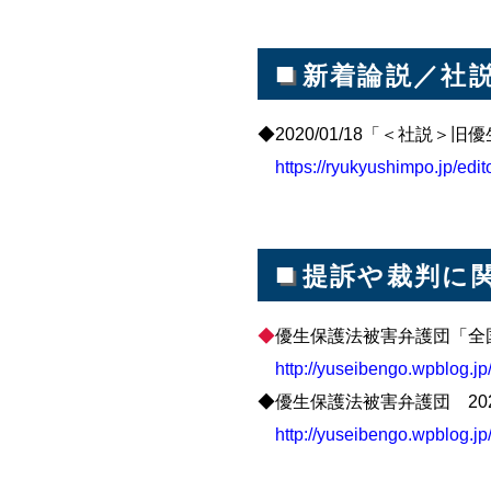
■
新着論説／社
◆2020/01/18「＜社説
https://ryukyushimpo.jp/edit
■
提訴や裁判に
◆
優生保護法被害弁護団「全国
http://yuseibengo.wpblog.j
◆優生保護法被害弁護団 20
http://yuseibengo.wpblog.jp