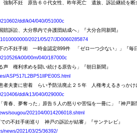
生保護法 強制不妊 原告６０代女性、昨年死亡 遺族、訴訟継続を
s/20210602/ddl/k04/040/051000c
保護法国賠訴訟、大分県内で弁護団結成へ」『大分合同新聞』
.jp/1010000000/2021/05/27/JD0060285874
保護法下の不妊手術 一時金認定899件 「ゼロ一つ少ない」」『毎
s/20210526/k00/00m/040/187000c
代弁する声 権利求めを闘い続ける原告ら」『朝日新聞』
icles/ASP517L2BP51IIPE00S.html
セン病元患者夫妻に密着 らい予防法廃止２５年 人権考えるきっか
s/20210406/ddl/k13/040/029000c
不妊手術「青春、夢奪った」原告５人の怒りや苦悩を一冊に」『神戸新
/news/sougou/202104/0014206018.shtml
保護法下での不妊手術巡り 神戸の訴訟が結審」『サンテレビ』
ews/news/2021/03/25/36392/