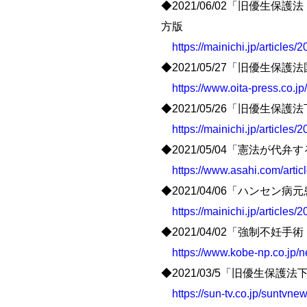
◆2021/06/02「旧優
方版
https://mainichi.jp/article
◆2021/05/27「旧優生
https://www.oita-press.co
◆2021/05/26「旧優生
https://mainichi.jp/article
◆2021/05/04「憲法が
https://www.asahi.com/art
◆2021/04/06「ハン
https://mainichi.jp/article
◆2021/04/02「強制
https://www.kobe-np.co.jp
◆2021/03/5「旧優生
https://sun-tv.co.jp/suntvn