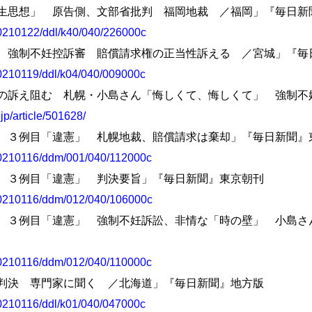
科書に優生思想」 原告側、文部省批判 福岡地裁 ／福岡」『毎日
s/20210122/ddl/k40/040/226000c
生保護法 強制不妊控訴審 賠償請求権の正当性訴える ／宮城」『
s/20210119/ddl/k04/040/009000c
壁、実名の訴え阻む 札幌・小島さん「悔しくて、悔しくて」 強制
jp/article/501628/
生保護法、３例目「違憲」 札幌地裁、賠償請求は棄却」『毎日新聞
s/20210116/ddm/001/040/112000c
保護法、３例目「違憲」 判決要旨」『毎日新聞』東京朝刊
s/20210116/ddm/012/040/106000c
生保護法、３例目「違憲」 強制不妊訴訟、非情な「時の壁」 小島
s/20210116/ddm/012/040/110000c
妊訴訟判決 専門家に聞く ／北海道」『毎日新聞』地方版
s/20210116/ddl/k01/040/047000c