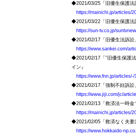
◆2021/03/25「旧優生
https://mainichi.jp/article
◆2021/03/22「旧優生
https://sun-tv.co.jp/suntvn
◆2021/02/17「旧優生
https://www.sankei.com
◆2021/02/17「"旧優
イン』
https://www.fnn.jp/articles/
◆2021/02/17「強制不
https://www.jiji.com/jc/art
◆2021/02/13「救済法
https://mainichi.jp/article
◆2021/02/05「救済
https://www.hokkaido-np.co.