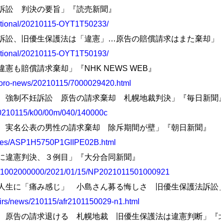
保護法訴訟 判決の要旨」『読売新聞』
national/20210115-OYT1T50233/
不妊手術訴訟、旧優生保護法は「違憲」…原告の賠償請求はまた棄却
national/20210115-OYT1T50193/
護法違憲も賠償請求棄却」『NHK NEWS WEB』
pporo-news/20210115/7000029420.html
生保護法 強制不妊訴訟 原告の請求棄却 札幌地裁判決」『毎日新聞
s/20210115/k00/00m/040/140000c
妊訴訟、実名公表の男性の請求棄却 除斥期間が壁」『朝日新聞』
icles/ASP1H5750P1GIIPE02B.html
保護法に違憲判決、３例目」『大分合同新聞』
.jp/1002000000/2021/01/15/NP2021011501000921
長、原告人生に「痛み感じ」 小島さん募る悔しさ 旧優生保護法訴
airs/news/210115/afr2101150029-n1.html
不妊訴訟 原告の請求退ける 札幌地裁 旧優生保護法は違憲判断」