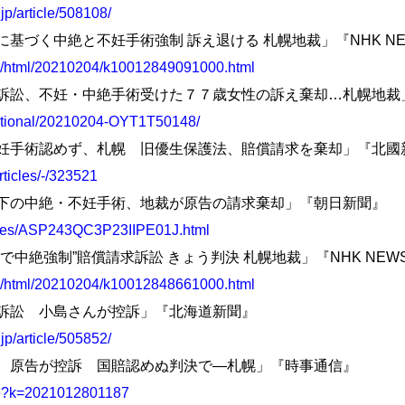
jp/article/508108/
護法に基づく中絶と不妊手術強制 訴え退ける 札幌地裁」『NHK NE
ws/html/20210204/k10012849091000.html
生保護法訴訟、不妊・中絶手術受けた７７歳女性の訴え棄却…札幌地
/national/20210204-OYT1T50148/
中絶と不妊手術認めず、札幌 旧優生保護法、賠償請求を棄却」『北國
rticles/-/323521
保護法下の中絶・不妊手術、地裁が原告の請求棄却」『朝日新聞』
icles/ASP243QC3P23IIPE01J.html
保護法で中絶強制”賠償請求訴訟 きょう判決 札幌地裁」『NHK NEWS
ws/html/20210204/k10012848661000.html
保護法訴訟 小島さんが控訴」『北海道新聞』
jp/article/505852/
妊訴訟、原告が控訴 国賠認めぬ判決で―札幌」『時事通信』
icle?k=2021012801187