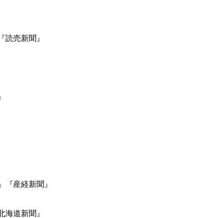
」『読売新聞』
』
訟」『産経新聞』
『北海道新聞』