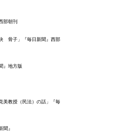
』西部朝刊
判決 骨子」『毎日新聞』西部
新聞』地方版
本克美教授（民法）の話」『毎
新聞』