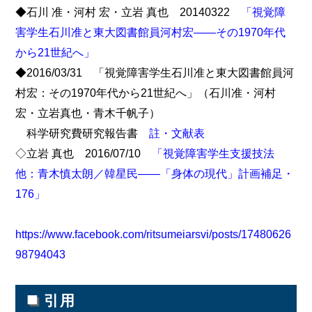
◆石川 准・河村 宏・立岩 真也 20140322
「視覚障
害学生石川准と東大図書館員河村宏――その1970年代
から21世紀へ」
◆2016/03/31 「視覚障害学生石川准と東大図書館員河
村宏：その1970年代から21世紀へ」（石川准・河村
宏・立岩真也・青木千帆子）
科学研究費研究報告書
註・文献表
◇立岩 真也 2016/07/10
「視覚障害学生支援技法
他：青木慎太朗／韓星民――「身体の現代」計画補足・
176」
https://www.facebook.com/ritsumeiarsvi/posts/17480626
98794043
■
引用