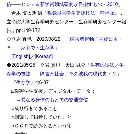
信――ＣＯＥ＆新学術領域研究が目指すもの・2010」
青木 慎太朗 編
『視覚障害学生支援技法 増補版』
，
立命館大学生存学研究センター，生存学研究センター報
告，pp.149-172
◇立岩 真也 2010/08/22
「障害者運動／学於日本・
６――京都で・生存学」
[English]
／
[Korean]
◆2011/05/25 立岩 真也・天田 城介
「生存の技法／生
存学の技法――障害と社会、その彼我の現代史・２」
『生存学』4
:6-37
□障害学生支援／ディジタル・データ：
→
異なる身体のもとでの交通交信
○成り行きであること
○朗読して録音していたこと
○ＯＣＲで読みとるという術