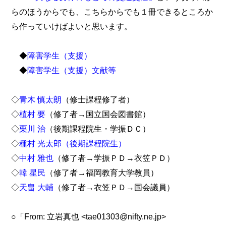
らのほうからでも、こちらからでも１冊できるところか
ら作っていけばよいと思います。
◆
障害学生（支援）
◆
障害学生（支援）文献等
◇
青木 慎太朗
（修士課程修了者）
◇
植村 要
（修了者→国立国会図書館）
◇
栗川 治
（後期課程院生・学振ＤＣ）
◇
種村 光太郎（後期課程院生）
◇
中村 雅也
（修了者→学振ＰＤ→衣笠ＰＤ）
◇
韓 星民
（修了者→福岡教育大学教員）
◇
天畠 大輔
（修了者→衣笠ＰＤ→国会議員）
○「From: 立岩真也 <tae01303@nifty.ne.jp>