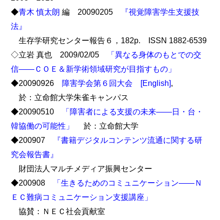
◆
青木 慎太朗
編 20090205
『視覚障害学生支援技
法』
生存学研究センター報告６，182p. ISSN 1882-6539
◇立岩 真也 2009/02/05
「異なる身体のもとでの交
信――ＣＯＥ＆新学術領域研究が目指すもの」
◆20090926
障害学会第６回大会
[English]
,
於：立命館大学朱雀キャンパス
◆20090510
「障害者による支援の未来――日・台・
韓協働の可能性」
於：立命館大学
◆200907
『書籍デジタルコンテンツ流通に関する研
究会報告書』
財団法人マルチメディア振興センター
◆200908
「生きるためのコミュニケーション――Ｎ
ＥＣ難病コミュニケーション支援講座」
協賛：ＮＥＣ社会貢献室