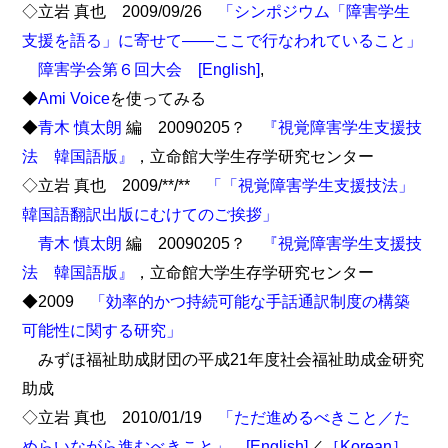
◇立岩 真也 2009/09/26
「シンポジウム「障害学生
支援を語る」に寄せて――ここで行なわれていること」
障害学会第６回大会
[English]
,
◆
Ami Voice
を使ってみる
◆
青木 慎太朗
編 20090205？
『視覚障害学生支援技
法 韓国語版』
，立命館大学生存学研究センター
◇立岩 真也 2009/**/**
「「視覚障害学生支援技法」
韓国語翻訳出版にむけてのご挨拶」
青木 慎太朗
編 20090205？
『視覚障害学生支援技
法 韓国語版』
，立命館大学生存学研究センター
◆2009
「効率的かつ持続可能な手話通訳制度の構築
可能性に関する研究」
みずほ福祉助成財団の平成21年度社会福祉助成金研究
助成
◇立岩 真也 2010/01/19
「ただ進めるべきこと／た
めらいながら進むべきこと」
[English]
／
［Korean］