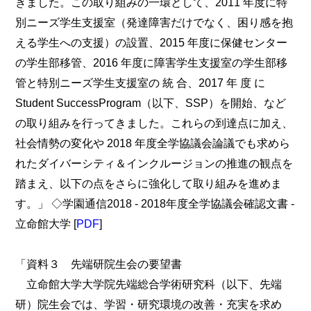
きました。この取り組みの一環として、2011 年度に特
別ニーズ学生支援室（発達障害だけでなく、困り感を抱
える学生への支援）の設置、2015 年度に保健センター
の学生部移管、2016 年度に障害学生支援室の学生部移
管と特別ニーズ学生支援室の 統 合、2017 年 度 に
Student SuccessProgram（以下、SSP）を開始、など
の取り組みを行ってきました。これらの到達点に加え、
社会情勢の変化や 2018 年度全学協議会論議でも求めら
れたダイバーシティ＆インクルージョンの推進の観点を
踏まえ、以下の点をさらに強化して取り組みを進めま
す。」 ◇学園通信2018 - 2018年度全学協議会確認文書 -
立命館大学 [
PDF
]
「資料３ 先端研院生会の要望書
立命館大学大学院先端総合学術研究科（以下、先端
研）院生会では、学習・研究環境の改善・充実を求め