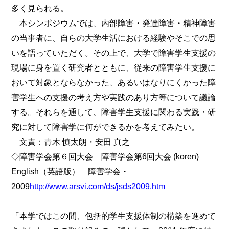
多く見られる。
本シンポジウムでは、内部障害・発達障害・精神障害
の当事者に、自らの大学生活における経験やそこでの思
いを語っていただく。その上で、大学で障害学生支援の
現場に身を置く研究者とともに、従来の障害学生支援に
おいて対象とならなかった、あるいはなりにくかった障
害学生への支援の考え方や実践のあり方等について議論
する。それらを通して、障害学生支援に関わる実践・研
究に対して障害学に何ができるかを考えてみたい。
文責：青木 慎太朗・安田 真之
◇障害学会第６回大会 障害学会第6回大会 (koren)
English（英語版） 障害学会・
2009
http://www.arsvi.com/ds/jsds2009.htm
「本学ではこの間、包括的学生支援体制の構築を進めて