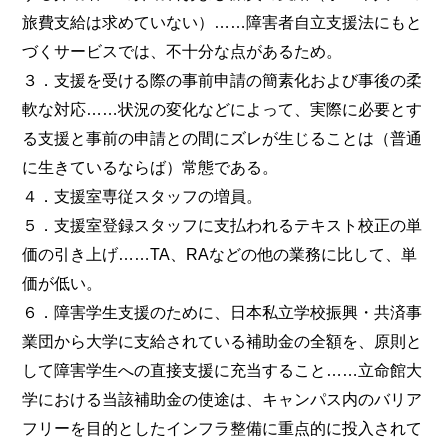
旅費支給は求めていない）……障害者自立支援法にもと
づくサービスでは、不十分な点があるため。
３．支援を受ける際の事前申請の簡素化および事後の柔
軟な対応……状況の変化などによって、実際に必要とす
る支援と事前の申請との間にズレが生じることは（普通
に生きているならば）常態である。
４．支援室専従スタッフの増員。
５．支援室登録スタッフに支払われるテキスト校正の単
価の引き上げ……TA、RAなどの他の業務に比して、単
価が低い。
６．障害学生支援のために、日本私立学校振興・共済事
業団から大学に支給されている補助金の全額を、原則と
して障害学生への直接支援に充当すること……立命館大
学における当該補助金の使途は、キャンパス内のバリア
フリーを目的としたインフラ整備に重点的に投入されて