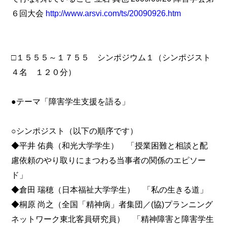
６回大会
http://www.arsvi.com/ts/20090926.htm
□１５５５～１７５５ シンポジウム１（シンポジスト
４名 １２０分）
●テーマ「障害学生支援を語る」
○シンポジスト（以下の順序です）
◆平井 佑典（和光大学学生） 「授業困難と相談と配
慮依頼のやり取りにまつわる当事者の関係のエピソー
ド」
◆倉田 瑞穂（日本福祉大学学生） 「私の生きる道」
◆桐原 尚之（全国「精神病」者集団／(協)プランニング
ネットワーク東北客員研究員） 「精神障害と障害学生