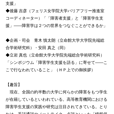
支援」
◆後藤 吉彦（フェリス女学院大学バリアフリー推進室
コーディネーター）「「障害者支援」と「障害学生支
援」――障害学は２つの世界をつなぐことができるか」
◆企画・司会 青木 慎太朗（立命館大学大学院先端総
合学術研究科）・安田 真之（同）
◆立岩 真也（立命館大学大学院先端総合学術研究科）
「シンポジウム「障害学生支援を語る」に寄せて――こ
こで行なわれていること」（ＨＰ上での御挨拶）
【趣旨】
現在、全国の約半数の大学に何らかの障害をもつ学生
が在籍しているといわれている。高等教育機関における
障害学生支援の実践や研究は注目されてきている。とり
わけ、手話通訳やノートテイク、点訳といった「情報保