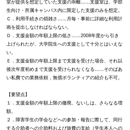
室が提供を想定していた支援の乖離……支援室は、学部
生向け・所属キャンパス内に限定した支援のみを想定。
Ｃ．利用手続きの煩雑さ……月毎・事前に詳細な利用計
画を提出しなければならない。
Ｄ．支援金額の年額上限の低さ……2008年度から引き
上げられたが、大学院生への支援として十分とはいえな
い。
Ｅ．支援金額の年額上限まで支援を受けた場合、それ以
後次年度初めまで支援を受けられなくなる……そのばあ
い私費での業務依頼，無償ボランティアの紹介も不可。
【要望点】
１．支援金額の年額上限の撤廃、ないしは、さらなる増
額。
２．障害学生の学会などへの参加・報告に際して、同行
する介助者への介助料および旅費の支給（学生本人への