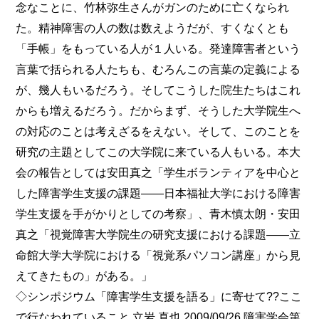
念なことに、竹林弥生さんがガンのために亡くなられ
た。精神障害の人の数は数えようだが、すくなくとも
「手帳」をもっている人が１人いる。発達障害者という
言葉で括られる人たちも、むろんこの言葉の定義による
が、幾人もいるだろう。そしてこうした院生たちはこれ
からも増えるだろう。だからまず、そうした大学院生へ
の対応のことは考えざるをえない。そして、このことを
研究の主題としてこの大学院に来ている人もいる。本大
会の報告としては安田真之「学生ボランティアを中心と
した障害学生支援の課題――日本福祉大学における障害
学生支援を手がかりとしての考察」、青木慎太朗・安田
真之「視覚障害大学院生の研究支援における課題――立
命館大学大学院における「視覚系パソコン講座」から見
えてきたもの」がある。」
◇シンポジウム「障害学生支援を語る」に寄せて??ここ
で行なわれていること 立岩 真也 2009/09/26 障害学会第