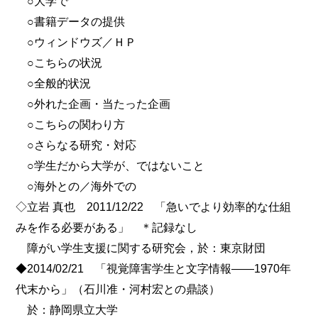
○大学で
○書籍データの提供
○ウィンドウズ／ＨＰ
○こちらの状況
○全般的状況
○外れた企画・当たった企画
○こちらの関わり方
○さらなる研究・対応
○学生だから大学が、ではないこと
○海外との／海外での
◇立岩 真也 2011/12/22 「急いでより効率的な仕組
みを作る必要がある」 ＊記録なし
障がい学生支援に関する研究会，於：東京財団
◆2014/02/21 「視覚障害学生と文字情報――1970年
代末から」（石川准・河村宏との鼎談）
於：静岡県立大学