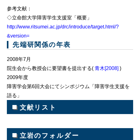
参考文献：
◇立命館大学障害学生支援室「概要」
http://www.ritsumei.ac.jp/drc/introduce/target.html/?
&version=
先端研関係の年表
2008年7月
院生会から教授会に要望書を提出する(
青木[2008]
)
2009年度
障害学会第6回大会にてシンポジウム「障害学生支援を
語る」
■
文献リスト
■
立岩のフォルダー