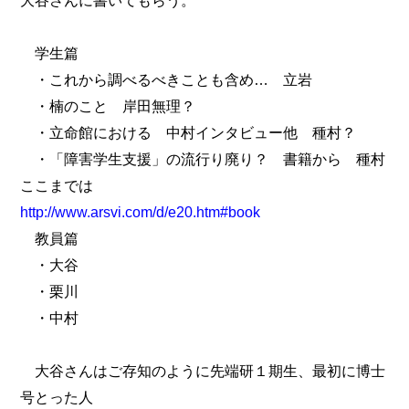
大谷さんに書いてもらう。
学生篇
・これから調べるべきことも含め… 立岩
・楠のこと 岸田無理？
・立命館における 中村インタビュー他 種村？
・「障害学生支援」の流行り廃り？ 書籍から 種村
ここまでは
http://www.arsvi.com/d/e20.htm#book
教員篇
・大谷
・栗川
・中村
大谷さんはご存知のように先端研１期生、最初に博士
号とった人