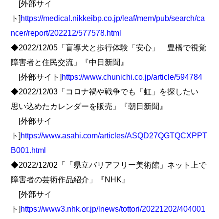
[外部サイ
ト]
https://medical.nikkeibp.co.jp/leaf/mem/pub/search/ca
ncer/report/202212/577578.html
◆2022/12/05「盲導犬と歩行体験「安心」 豊橋で視覚
障害者と住民交流」『中日新聞』
[外部サイト]
https://www.chunichi.co.jp/article/594784
◆2022/12/03「コロナ禍や戦争でも「虹」を探したい
思い込めたカレンダーを販売」『朝日新聞』
[外部サイ
ト]
https://www.asahi.com/articles/ASQD27QGTQCXPPT
B001.html
◆2022/12/02「「県立バリアフリー美術館」ネット上で
障害者の芸術作品紹介」『NHK』
[外部サイ
ト]
https://www3.nhk.or.jp/lnews/tottori/20221202/404001