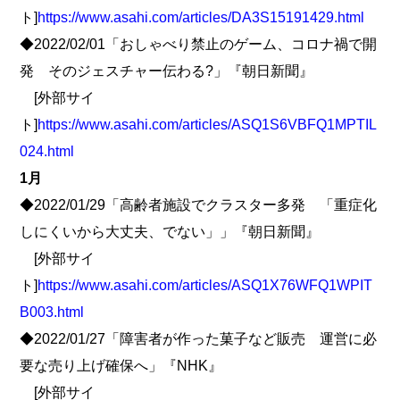
ト]
https://www.asahi.com/articles/DA3S15191429.html
◆2022/02/01「おしゃべり禁止のゲーム、コロナ禍で開
発 そのジェスチャー伝わる?」『朝日新聞』
[外部サイ
ト]
https://www.asahi.com/articles/ASQ1S6VBFQ1MPTIL
024.html
1月
◆2022/01/29「高齢者施設でクラスター多発 「重症化
しにくいから大丈夫、でない」」『朝日新聞』
[外部サイ
ト]
https://www.asahi.com/articles/ASQ1X76WFQ1WPIT
B003.html
◆2022/01/27「障害者が作った菓子など販売 運営に必
要な売り上げ確保へ」『NHK』
[外部サイ