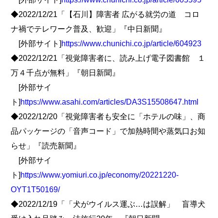
◆2022/12/21「【石川】障害者 広がる就労の道 コロ
ナ禍でテレワーク普及、歓迎」『中日新聞』
[外部サイト]
https://www.chunichi.co.jp/article/604923
◆2022/12/21「視覚障害者に、読み上げ電子図書館 １
万４千点が無料」『朝日新聞』
[外部サイ
ト]
https://www.asahi.com/articles/DA3S15508647.html
◆2022/12/20「視覚障害者も安全に「ホテルの味」、商
品パッケージの「音声コード」で加熱時間や蒸気口お知
らせ」『読売新聞』
[外部サイ
ト]
https://www.yomiuri.co.jp/economy/20221220-
OYT1T50169/
◆2022/12/19「「犬がウイルス運ぶ…は誤解」 盲導犬