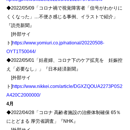
◆2022/05/09「コロナ禍で視覚障害者「信号がわかりに
くくなった」…不便さ感じる事例、イラストで紹介」
『読売新聞』
[外部サイ
ト]
https://www.yomiuri.co.jp/national/20220508-
OYT1T50044/
◆2022/05/01「妊産婦、コロナ下のケア拡充を 妊娠控
え「必要なし」」『日本経済新聞』
[外部サイ
ト]
https://www.nikkei.com/article/DGXZQOUA2273P0S2
A420C2000000/
4月
◆2022/04/28「コロナ 高齢者施設の治療体制確保 65％
にとどまる 厚労省調査」『NHK』
[外部サイ