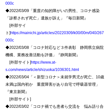
000c
◆2022/03/09「重度の知的障がいの男性、コロナ感染
「診察されず死亡」遺族が訴え」『毎日新聞』
[外部サイ
ト]
https://mainichi.jp/articles/20220309/k00/00m/040/267
000c
◆2022/03/08「コロナ対応など３件表彰 静岡県立病院
機構、業務改善活動を評価」『静岡新聞』
[外部サイト]
https://www.at-
s.com/news/article/shizuoka/1036301.html
◆2022/03/04「＜新型コロナ＞未就学男児が死亡、10歳
未満は国内初か 重度障害があり自宅で呼吸器管理」
『東京新聞』
[外部サイト]
◆2022/03/02「コロナ禍でも患者ら交流を 悩み語り合