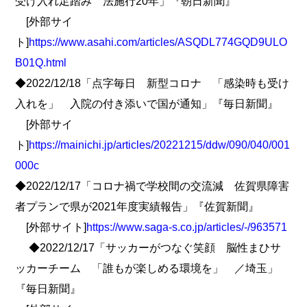
受け入れ足踏み 法施行20年」『朝日新聞』
[外部サイ
ト]
https://www.asahi.com/articles/ASQDL774GQD9ULO
B01Q.html
◆2022/12/18「点字毎日 新型コロナ 「感染時も受け
入れを」 入院の付き添いで国が通知」『毎日新聞』
[外部サイ
ト]
https://mainichi.jp/articles/20221215/ddw/090/040/001
000c
◆2022/12/17「コロナ禍で学校間の交流減 佐賀県障害
者プランで県が2021年度実績報告」『佐賀新聞』
[外部サイト]
https://www.saga-s.co.jp/articles/-/963571
◆2022/12/17「サッカーがつなぐ笑顔 脳性まひサ
ッカーチーム 「誰もが楽しめる環境を」 ／埼玉」
『毎日新聞』