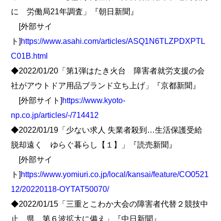
に 労働局21年調査」『朝日新聞』
[外部サイ
ト]
https://www.asahi.com/articles/ASQ1N6TLZPDXPTL
C01B.html
◆2022/01/20「第1弾はたき火台 障害者就労支援の会
社がアウトドア用品ブランド立ち上げ」『京都新聞』
[外部サイト]
https://www.kyoto-
np.co.jp/articles/-/714412
◆2022/01/19「少ない求人 失業者殺到…生活保護受給
脱却遠く ゆらぐ暮らし【１】」『読売新聞』
[外部サイ
ト]
https://www.yomiuri.co.jp/local/kansai/feature/CO0521
12/20220118-OYTAT50070/
◆2022/01/15「三重とこわか大会の障害者代替２競技中
止 県、第６波拡大に備え」『中日新聞』