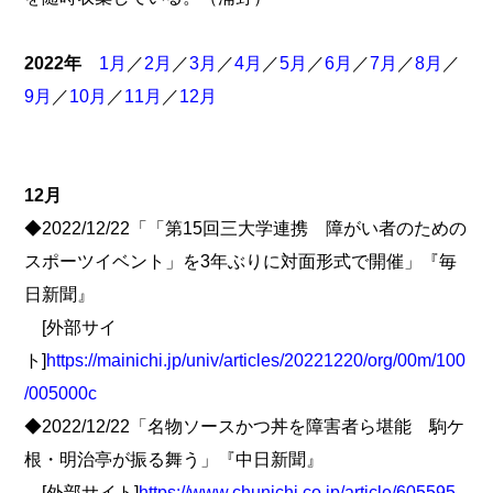
2022年
1月
／
2月
／
3月
／
4月
／
5月
／
6月
／
7月
／
8月
／
9月
／
10月
／
11月
／
12月
12月
◆2022/12/22「「第15回三大学連携 障がい者のための
スポーツイベント」を3年ぶりに対面形式で開催」『毎
日新聞』
[外部サイ
ト]
https://mainichi.jp/univ/articles/20221220/org/00m/100
/005000c
◆2022/12/22「名物ソースかつ丼を障害者ら堪能 駒ケ
根・明治亭が振る舞う」『中日新聞』
[外部サイト]
https://www.chunichi.co.jp/article/605595