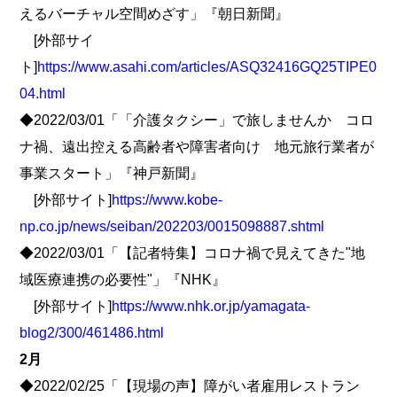
えるバーチャル空間めざす」『朝日新聞』
[外部サイ
ト]
https://www.asahi.com/articles/ASQ32416GQ25TIPE0
04.html
◆2022/03/01「「介護タクシー」で旅しませんか コロ
ナ禍、遠出控える高齢者や障害者向け 地元旅行業者が
事業スタート」『神戸新聞』
[外部サイト]
https://www.kobe-
np.co.jp/news/seiban/202203/0015098887.shtml
◆2022/03/01「【記者特集】コロナ禍で見えてきた"地
域医療連携の必要性"」『NHK』
[外部サイト]
https://www.nhk.or.jp/yamagata-
blog2/300/461486.html
2月
◆2022/02/25「【現場の声】障がい者雇用レストラン