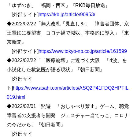
「ゆずのき」 福岡・西区」『RKB毎日放送』
[外部サイト]
https://rkb.jp/article/90953/
◆2022/02/22「無人改札「見直しを」 障害者団体、京
王電鉄に要望書 コロナ禍で減収、本格的に導入」『東
京新聞』
[外部サイト]
https://www.tokyo-np.co.jp/article/161599
◆2022/02/22「「医療崩壊」に近づく大阪 「4波」を
小説化した救急医が語る現状」『朝日新聞』
[外部サイ
ト]
https://www.asahi.com/articles/ASQ2P41FDQ2HPTIL
019.html
◆2022/02/01「黙遊 「おしゃべり禁止」ゲーム、聴覚
障害者の支援者ら開発 ジェスチャー当てっこ、コロナ
の今だから」『朝日新聞』
[外部サイ