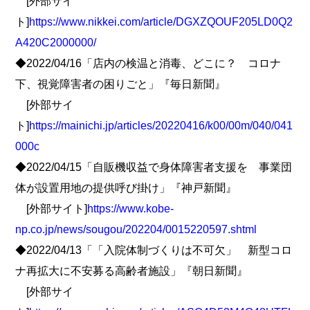
[外部サイ
ト]
https://www.nikkei.com/article/DGXZQOUF205LD0Q2
A420C2000000/
◆2022/04/16「店内の検温と消毒、どこに？ コロナ
下、視覚障害者の困りごと」『毎日新聞』
[外部サイ
ト]
https://mainichi.jp/articles/20220416/k00/00m/040/041
000c
◆2022/04/15「自販機収益で身体障害者支援を 事業団
体が設置用地の提供呼び掛け」『神戸新聞』
[外部サイト]
https://www.kobe-
np.co.jp/news/sougou/202204/0015220597.shtml
◆2022/04/13「「入院体制づくりは不可欠」 新型コロ
ナ再拡大に不安募る高齢者施設」『朝日新聞』
[外部サイ