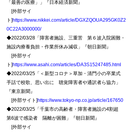
「最善の医療」」『日本経済新聞』
[外部サイ
ト]
https://www.nikkei.com/article/DGXZQOUA295GK0Z2
0C22A3000000/
◆2022/03/28「障害者施設、三重苦 第６波入院困難・
施設内療養負担・作業所休み減収」『朝日新聞』
[外部サイ
ト]
https://www.asahi.com/articles/DA3S15247485.html
◆2022/03/25「＜新型コロナ＞草加・清門小の卒業式
手話で校歌、思い出に 聴覚障害者や通訳者ら協力」
『東京新聞』
[外部サイト]
https://www.tokyo-np.co.jp/article/167650
◆2022/03/25「千葉市の高齢者・障害者施設の4割超
第6波で感染者 隔離が困難」『朝日新聞』
[外部サイ