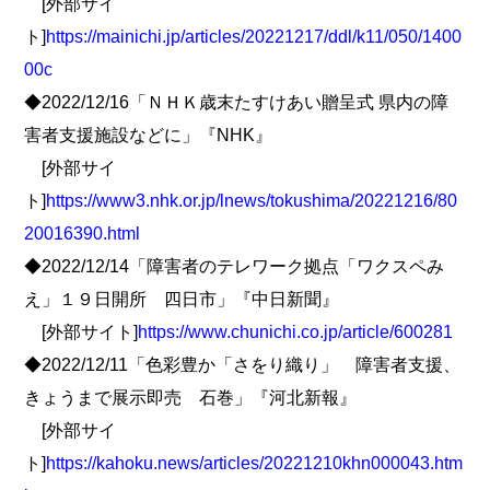
[外部サイ
ト]
https://mainichi.jp/articles/20221217/ddl/k11/050/1400
00c
◆2022/12/16「ＮＨＫ歳末たすけあい贈呈式 県内の障
害者支援施設などに」『NHK』
[外部サイ
ト]
https://www3.nhk.or.jp/lnews/tokushima/20221216/80
20016390.html
◆2022/12/14「障害者のテレワーク拠点「ワクスペみ
え」１９日開所 四日市」『中日新聞』
[外部サイト]
https://www.chunichi.co.jp/article/600281
◆2022/12/11「色彩豊か「さをり織り」 障害者支援、
きょうまで展示即売 石巻」『河北新報』
[外部サイ
ト]
https://kahoku.news/articles/20221210khn000043.htm