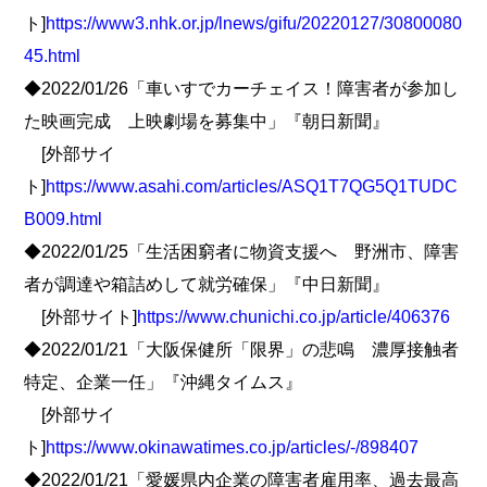
ト]
https://www3.nhk.or.jp/lnews/gifu/20220127/30800080
45.html
◆2022/01/26「車いすでカーチェイス！障害者が参加し
た映画完成 上映劇場を募集中」『朝日新聞』
[外部サイ
ト]
https://www.asahi.com/articles/ASQ1T7QG5Q1TUDC
B009.html
◆2022/01/25「生活困窮者に物資支援へ 野洲市、障害
者が調達や箱詰めして就労確保」『中日新聞』
[外部サイト]
https://www.chunichi.co.jp/article/406376
◆2022/01/21「大阪保健所「限界」の悲鳴 濃厚接触者
特定、企業一任」『沖縄タイムス』
[外部サイ
ト]
https://www.okinawatimes.co.jp/articles/-/898407
◆2022/01/21「愛媛県内企業の障害者雇用率、過去最高