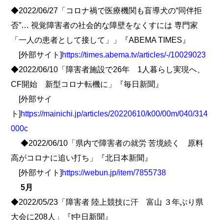
◆2022/06/27「コロナ禍で医療機関も盲導犬の“同伴拒
否”… 視覚障害者の社会的な障壁をなくすには 専門家
「一人の患者として接して」」『ABEMA TIMES』
[外部サイト]
https://times.abema.tv/articles/-/10029023
◆2022/06/10「障害者施設で26年 1人暮らし実現へ、
CF開始 新型コロナ転機に」『毎日新聞』
[外部サイ
ト]
https://mainichi.jp/articles/20220610/k00/00m/040/314
000c
◆2022/06/10「県内で障害者の就労 苦境続く 原料
高がコロナに追い打ち」『北日本新聞』
[外部サイト]
https://webun.jp/item/7855738
5月
◆2022/05/23「障害者 陸上競技に汗 富山 ３年ぶり県
大会に208人」『t中日新聞』