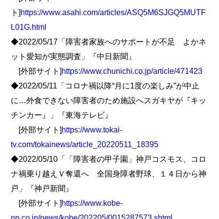
ト]
https://www.asahi.com/articles/ASQ5M6SJGQ5MUTF
L01G.html
◆2022/05/17「障害者家族へのサポートが不足 よかネ
ット愛知が実態調査」『中日新聞』
[外部サイト]
https://www.chunichi.co.jp/article/471423
◆2022/05/11「コロナ禍以降“月に1度の楽しみ”が中止
に…外食できない障害者のため施設へスガキヤが『キッ
チンカー』」『東海テレビ』
[外部サイト]
https://www.tokai-
tv.com/tokainews/article_20220511_18395
◆2022/05/10「「障害者の甲子園」神戸コスモス、コロ
ナ禍乗り越えＶ奪還へ 全国身障者野球、１４日から神
戸」『神戸新聞』
[外部サイト]
https://www.kobe-
np.co.jp/news/kobe/202205/0015287573.shtml