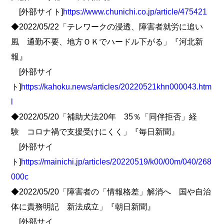
[外部サイト]
https://www.chunichi.co.jp/article/475421
◆2022/05/22「テレワークの浸透、障害者就労に追い
風 通勤不要、地方ＯＫでハードル下がる」『河北新
報』
[外部サイ
ト]
https://kahoku.news/articles/20220521khn000043.htm
l
◆2022/05/20「補助犬法20年 35％「同伴拒否」経
験 コロナ禍で支援受けにくく」『毎日新聞』
[外部サイ
ト]
https://mainichi.jp/articles/20220519/k00/00m/040/268
000c
◆2022/05/20「障害者の「情報格差」解消へ 国や自治
体に責務明記 新法成立」『朝日新聞』
[外部サイ