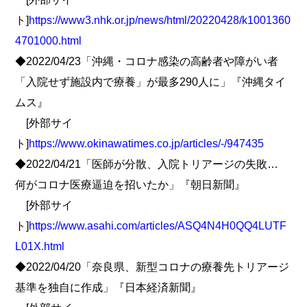
ト]
https://www3.nhk.or.jp/news/html/20220428/k1001360
4701000.html
◆2022/04/23「沖縄・コロナ感染の高齢者や障がい者
「入院せず施設内で療養」が最多290人に」『沖縄タイ
ムス』
[外部サイ
ト]
https://www.okinawatimes.co.jp/articles/-/947435
◆2022/04/21「医師が分散、入院トリアージの失敗…
何がコロナ医療逼迫を招いたか」『朝日新聞』
[外部サイ
ト]
https://www.asahi.com/articles/ASQ4N4H0QQ4LUTF
L01X.html
◆2022/04/20「奈良県、新型コロナの療養先トリアージ
基準を独自に作成」『日本経済新聞』