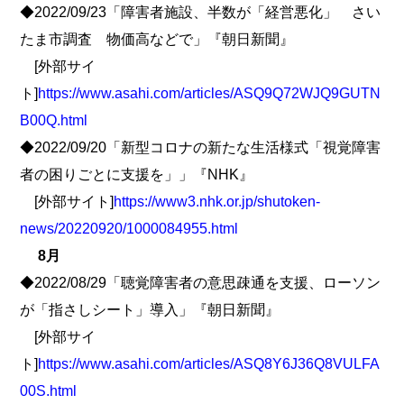
◆2022/09/23「障害者施設、半数が「経営悪化」 さい
たま市調査 物価高などで」『朝日新聞』
[外部サイ
ト]
https://www.asahi.com/articles/ASQ9Q72WJQ9GUTN
B00Q.html
◆2022/09/20「新型コロナの新たな生活様式「視覚障害
者の困りごとに支援を」」『NHK』
[外部サイト]
https://www3.nhk.or.jp/shutoken-
news/20220920/1000084955.html
8月
◆2022/08/29「聴覚障害者の意思疎通を支援、ローソン
が「指さしシート」導入」『朝日新聞』
[外部サイ
ト]
https://www.asahi.com/articles/ASQ8Y6J36Q8VULFA
00S.html