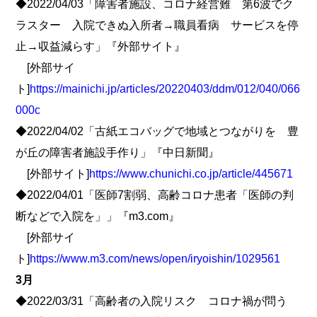
◆2022/04/03「障害者施設、コロナ経営難 第6波でク
ラスター 入院できぬ入所者→職員看病 サービスを停
止→収益減らす」『外部サイト』
[外部サイ
ト]
https://mainichi.jp/articles/20220403/ddm/012/040/066
000c
◆2022/04/02「古紙エコバッグで地域とつながりを 豊
が丘の障害者施設手作り」『中日新聞』
[外部サイト]
https://www.chunichi.co.jp/article/445671
◆2022/04/01「医師7割弱、高齢コロナ患者「医師の判
断などで入院を」」『m3.com』
[外部サイ
ト]
https://www.m3.com/news/open/iryoishin/1029561
3月
◆2022/03/31「高齢者の入院リスク コロナ禍が問う