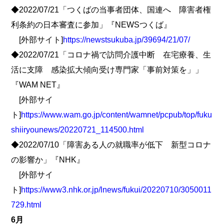
◆2022/07/21「つくばの当事者団体、国連へ 障害者権
利条約の日本審査に参加」『NEWSつくば』
[外部サイト]
https://newstsukuba.jp/39694/21/07/
◆2022/07/21「コロナ禍で訪問介護中断 在宅療養、生
活に支障 感染拡大傾向受け専門家「事前対策を」」
『WAM NET』
[外部サイ
ト]
https://www.wam.go.jp/content/wamnet/pcpub/top/fuku
shiiryounews/20220721_114500.html
◆2022/07/10「障害ある人の就職率が低下 新型コロナ
の影響か」『NHK』
[外部サイ
ト]
https://www3.nhk.or.jp/lnews/fukui/20220710/3050011
729.html
6月