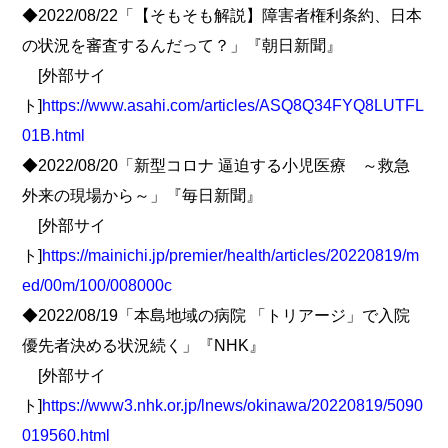
◆2022/08/22「【そもそも解説】障害者権利条約、日本
の状況を審査するんだって？」『朝日新聞』
[外部サイ
ト]
https://www.asahi.com/articles/ASQ8Q34FYQ8LUTFL
01B.html
◆2022/08/20「新型コロナ 逼迫する小児医療 ～救急
外来の現場から～」『毎日新聞』
[外部サイ
ト]
https://mainichi.jp/premier/health/articles/20220819/m
ed/00m/100/008000c
◆2022/08/19「本島地域の病院 「トリアージ」で入院
優先者決める状況続く」『NHK』
[外部サイ
ト]
https://www3.nhk.or.jp/lnews/okinawa/20220819/5090
019560.html