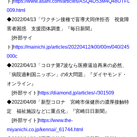
ト]
https://www.asahi.com/articles/ASQ4D53M4Q48UTFL
009.html
◆2022/04/13「ワクチン接種で盲導犬同伴拒否 視覚障
害者困惑 支援団体調査」『毎日新聞』
[外部サイ
ト]
https://mainichi.jp/articles/20220412/k00/00m/040/245
000c
◆2022/04/13「コロナ第7波なら医療逼迫再来の必然、
「病院過剰国ニッポン」の6大問題」『ダイヤモンド・
オンライン』
[外部サイト]
https://diamond.jp/articles/-/301509
◆2022/04/08「新型コロナ 宮崎市保健所の濃厚接触特
定 福祉施設などに重点化」『宮崎日日新聞』
[外部サイト]
https://www.the-
miyanichi.co.jp/kennai/_61744.html