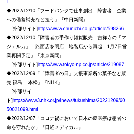
l
◆2022/12/10「フードバンクで仕事創出 障害者、企業
への備蓄補充など担う」『中日新聞』
[外部サイト]
https://www.chunichi.co.jp/article/598266
◆2022/12/10「障害者の手作り雑貨販売 吉祥寺の「マ
ジェルカ」 路面店を閉店 地階店から再起 1月7日営
業再開予定」『東京新聞』
[外部サイト]
https://www.tokyo-np.co.jp/article/219087
◆2022/12/09「「障害者の日」支援事業所の菓子など販
売 福島 二本松」『NHK』
[外部サイ
ト]
https://www3.nhk.or.jp/lnews/fukushima/20221209/60
50021099.html
◆2022/12/07「コロナ禍において日本の癌医療は患者の
命を守れたか」『日経メディカル』