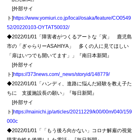
[外部サイ
ト]
https://www.yomiuri.co.jp/local/osaka/feature/CO0549
52/20220103-OYTAT50032/
◆2022/01/01「障害者がつくるアートな「寅」 鹿児島
市の「ぎゃらりーASAHIYA」 多くの人に見てほしい
「扉はいつでも開いてます」」『南日本新聞』
[外部サイ
ト]
https://373news.com/_news/storyid/148779/
◆2022/01/01「ハンディ、進路に悩んだ経験を教え子た
ちに 支援施設長の願い」『毎日新聞』
[外部サイ
ト]
https://mainichi.jp/articles/20211229/k00/00m/040/159
000c
◆2022/01/01「「もう後ろ向かない」コロナ解雇の視覚
障害女性を後押しした電話」『毎日新聞』