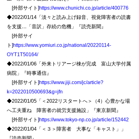
[外部サイト]
https://www.chunichi.co.jp/article/400776
◆2022/01/14「淡々と読み上げ録音、視覚障害者の読書
を支援…「音訳」存続の危機」『読売新聞』
[外部サイ
ト]
https://www.yomiuri.co.jp/national/20220114-
OYT1T50164/
◆2022/01/06「外来トリアージ棟が完成 富山大学付属
病院」『時事通信』
[外部サイト]
https://www.jiji.com/jc/article?
k=2022010500693&g=jfn
◆2022/01/05「＜2022リスタートへ＞（4）心豊かな場
へ工夫重ね 障害者の就労支援施設」『東京新聞』
[外部サイト]
https://www.tokyo-np.co.jp/article/152442
◆2022/01/04「＜３＞障害者 大事な「キャスト」」
『読売新聞』