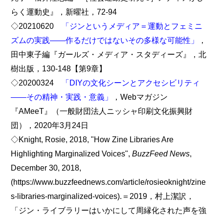
らく運動史』，新曜社，72-94
◇20210620
「ジンというメディア＝運動とフェミニ
ズムの実践――作るだけではないその多様な可能性」
，
田中東子編『ガールズ・メディア・スタディーズ』，北
樹出版，130-148【第9章】
◇20200324
「DIYの文化シーンとアクセシビリティ
――その精神・実践・意義」
，Webマガジン
『AMeeT』（一般財団法人ニッシャ印刷文化振興財
団），2020年3月24日
◇Knight, Rosie, 2018, "How Zine Libraries Are
Highlighting Marginalized Voices",
BuzzFeed News
,
December 30, 2018,
(https://www.buzzfeednews.com/article/rosieoknight/zine
s-libraries-marginalized-voices).＝2019，村上潔訳，
「ジン・ライブラリーはいかにして周縁化された声を強