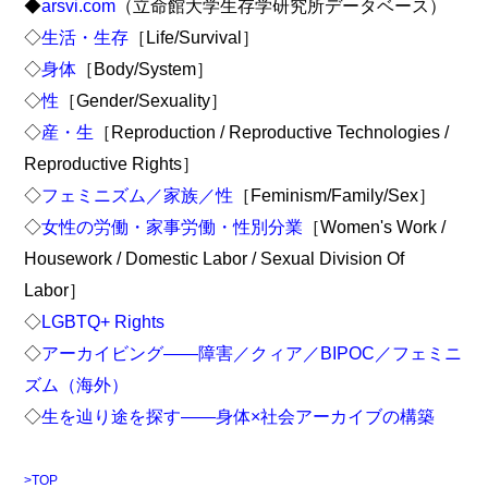
◆
arsvi.com
（立命館大学生存学研究所データベース）
◇
生活・生存
［Life/Survival］
◇
身体
［Body/System］
◇
性
［Gender/Sexuality］
◇
産・生
［Reproduction / Reproductive Technologies /
Reproductive Rights］
◇
フェミニズム／家族／性
［Feminism/Family/Sex］
◇
女性の労働・家事労働・性別分業
［Women's Work /
Housework / Domestic Labor / Sexual Division Of
Labor］
◇
LGBTQ+ Rights
◇
アーカイビング――障害／クィア／BIPOC／フェミニ
ズム（海外）
◇
生を辿り途を探す――身体×社会アーカイブの構築
>TOP