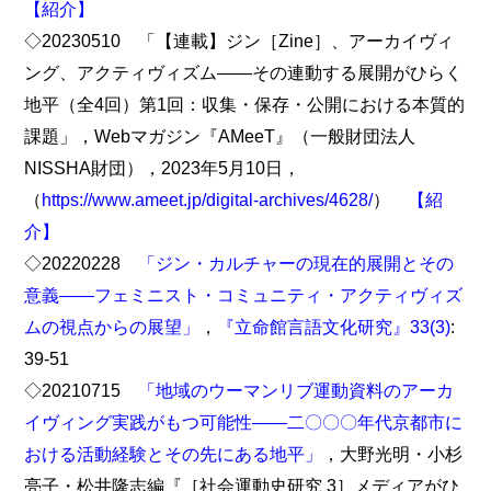
【紹介】
◇20230510 「【連載】ジン［Zine］、アーカイヴィ
ング、アクティヴィズム――その連動する展開がひらく
地平（全4回）第1回：収集・保存・公開における本質的
課題」，Webマガジン『AMeeT』（一般財団法人
NISSHA財団），2023年5月10日，
（
https://www.ameet.jp/digital-archives/4628/
）
【紹
介】
◇20220228
「ジン・カルチャーの現在的展開とその
意義――フェミニスト・コミュニティ・アクティヴィズ
ムの視点からの展望」
，
『立命館言語文化研究』33(3)
:
39-51
◇20210715
「地域のウーマンリブ運動資料のアーカ
イヴィング実践がもつ可能性――二〇〇〇年代京都市に
おける活動経験とその先にある地平」
，大野光明・小杉
亮子・松井隆志編『［社会運動史研究 3］メディアがひ