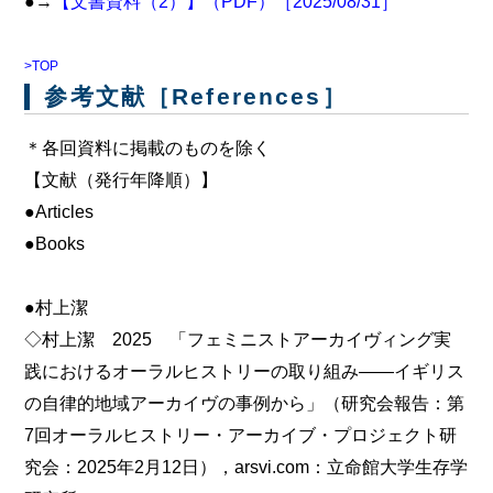
●→
【文書資料（2）】（PDF）［2025/08/31］
>TOP
参考文献［References］
＊各回資料に掲載のものを除く
【文献（発行年降順）】
●Articles
●Books
●村上潔
◇村上潔 2025 「フェミニストアーカイヴィング実
践におけるオーラルヒストリーの取り組み――イギリス
の自律的地域アーカイヴの事例から」（研究会報告：第
7回オーラルヒストリー・アーカイブ・プロジェクト研
究会：2025年2月12日），arsvi.com：立命館大学生存学