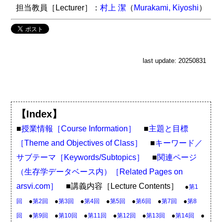
担当教員［Lecturer］：
村上 潔
（
Murakami, Kiyoshi
）
last update: 20250831
【Index】
■
授業情報［Course Information］
■
主題と目標
［Theme and Objectives of Class］
■
キーワード／
サブテーマ［Keywords/Subtopics］
■
関連ページ
（生存学データベース内）［Related Pages on
arsvi.com］
■講義内容［Lecture Contents］
●
第1
●
●
●
●
●
●
●
回
第2回
第3回
第4回
第5回
第6回
第7回
第8
●
●
●
●
●
●
●
回
第9回
第10回
第11回
第12回
第13回
第14回