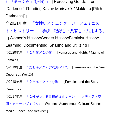
江『まっくら』を読む」
［Perceiving Gender from
'Darkness': Reading Kazue Morisaki's "Makkura [Pitch-
Darkness]"］
◇2021年度：
「女性史／ジェンダー史／フェミニス
ト・ヒストリー――学び・記録し・共有し・活用する」
［Women's History/Gender History/Feminist History:
Learning, Documenting, Sharing and Utilizing］
◇2020年度：
「女と夜／女の夜」
［Females and Nights / Nights of
Females］
◇2019年度：
「女と海／クィアな海 Vol.2」
［Females and the Sea /
Queer Sea (Vol.2)］
◇2018年度：
「女と海／クィアな海」
［Females and the Sea /
Queer Sea］
◇2017年度：
「女性がつくる自律的文化シーン――メディア・空
間・アクティヴィズム」
［Women's Autonomous Cultural Scenes:
Media, Space, and Activism］