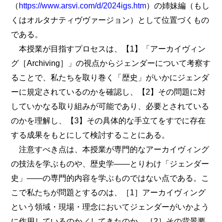
（
https://www.arsvi.com/d/2024igs.htm
）の姉妹編（もし
くはオルタナティヴヴァージョン）として位置づくもの
である。
本授業が目指すプロセスは、【1】「アーカイヴィン
グ［Archiving］」の視点からジェンダーについて考察す
ることで、私たちを取り巻く「歴史」がいかにジェンダ
ーに規定されているのかを確認し、【2】その問題に対
していかなる取り組みが可能であり、必要とされている
のかを理解し、【3】その具体的な手立てをすでに存在
する成果をもとにして検討することにある。
注意すべき点は、本授業が専門的なアーカイヴィング
の技法を学ぶものや、歴史学――とりわけ「ジェンダー
史」――の専門的内容を学ぶものではない点である。こ
こで私たちが問題とするのは、［1］アーカイヴィング
という領域・現場・理念においてジェンダーがいかよう
に作用しているのか／してきたのか、［2］その背景要