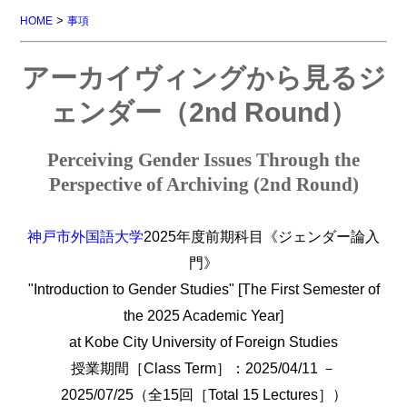
>
HOME
事項
アーカイヴィングから見るジ
ェンダー（2nd Round）
Perceiving Gender Issues Through the
Perspective of Archiving (2nd Round)
神戸市外国語大学
2025年度前期科目《ジェンダー論入
門》
"Introduction to Gender Studies" [The First Semester of
the 2025 Academic Year]
at Kobe City University of Foreign Studies
授業期間［Class Term］：2025/04/11 －
2025/07/25（全15回［Total 15 Lectures］）