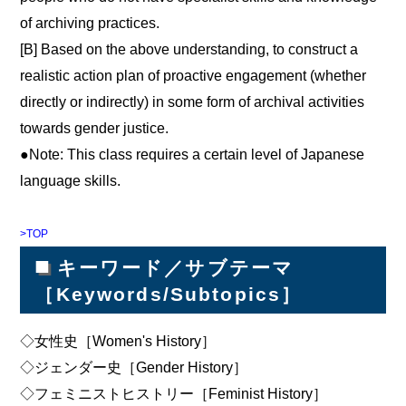
of archiving practices.
[B] Based on the above understanding, to construct a
realistic action plan of proactive engagement (whether
directly or indirectly) in some form of archival activities
towards gender justice.
●Note: This class requires a certain level of Japanese
language skills.
>TOP
■
キーワード／サブテーマ
［Keywords/Subtopics］
◇女性史［Women's History］
◇ジェンダー史［Gender History］
◇フェミニストヒストリー［Feminist History］