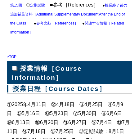
■参考［References］
◎
●
第15回
定期試験
授業終了後の
追加補足資料［Additional Supplementary Document After the End of
●
●
the Class］
参考文献［References］
関連する情報［Related
Information］
>TOP
■
授業情報［Course
Information］
授業日程［Course Dates］
①2025年4月11日 ②4月18日 ③4月25日 ④5月9
日 ⑤5月16日 ⑥5月23日 ⑦5月30日 ⑧6月6日
⑨6月13日 ⑩6月20日 ⑪6月27日 ⑫7月4日 ⑬7月
11日 ⑭7月18日 ⑮7月25日 ◎定期試験：8月1日