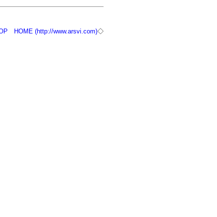
OP
HOME (http://www.arsvi.com)
◇