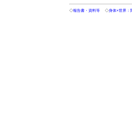
◇
報告書・資料等
◇
身体×世界：