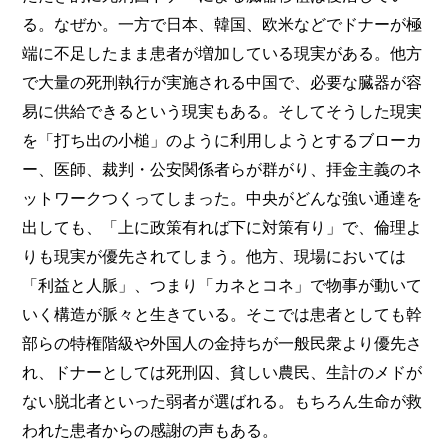
る。なぜか。一方で日本、韓国、欧米などでドナーが極
端に不足したまま患者が増加している現実がある。他方
で大量の死刑執行が実施される中国で、必要な臓器が容
易に供給できるという現実もある。そしてそうした現実
を「打ち出の小槌」のように利用しようとするブローカ
ー、医師、裁判・公安関係者らが群がり、拝金主義のネ
ットワークつくってしまった。中央がどんな強い通達を
出しても、「上に政策有れば下に対策有り」で、倫理よ
りも現実が優先されてしまう。他方、現場においては
「利益と人脈」、つまり「カネとコネ」で物事が動いて
いく構造が脈々と生きている。そこでは患者としても幹
部らの特権階級や外国人の金持ちが一般民衆より優先さ
れ、ドナーとしては死刑囚、貧しい農民、生計のメドが
ない脱北者といった弱者が選ばれる。もちろん生命が救
われた患者からの感謝の声もある。