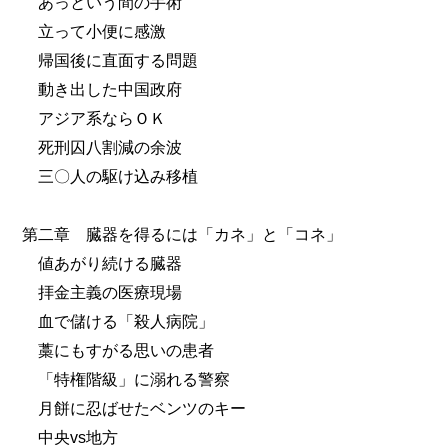
あっという間の手術
立って小便に感激
帰国後に直面する問題
動き出した中国政府
アジア系ならＯＫ
死刑囚八割減の余波
三〇人の駆け込み移植
第二章 臓器を得るには「カネ」と「コネ」
値あがり続ける臓器
拝金主義の医療現場
血で儲ける「殺人病院」
藁にもすがる思いの患者
「特権階級」に溺れる警察
月餅に忍ばせたベンツのキー
中央vs地方