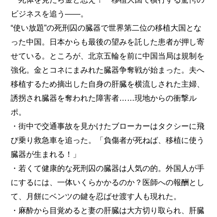
ビジネスを追う――。
“使い放題”の死刑囚の臓器で世界第二位の移植大国とな
った中国。日本からも最後の望みを託した患者が押し寄
せている。ところが、北京五輪を前に中国当局は規制を
強化。金とコネにまみれた臓器争奪戦が始まった。夫へ
移植するため摘出した自身の肝臓を横流しされた主婦、
誘拐され臓器を奪われた障害者……現地からの衝撃ル
ポ。
・街中で交通事故を見かけたブローカーはタクシーに飛
び乗り救急車を追った。「負傷者が死ねば、移植に使う
臓器が生まれる！」
・若くて健康的な死刑囚の臓器は人気の的。外国人が手
にするには、一体いくらかかるのか？医師への報酬とし
て、月餅にベンツの鍵を忍ばせ渡す人も現れた。
・麻酔から目覚めると妻の肝臓は大方切り取られ、肝臓