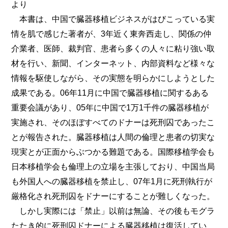
より
本書は、中国で臓器移植ビジネスがはびこっている実
情を肌で感じた著者が、3年近く東奔西走し、関係の仲
介業者、医師、裁判官、患者ら多くの人々に粘り強い取
材を行い、新聞、インターネット、内部資料など様々な
情報を駆使しながら、その実態を明らかにしようとした
成果である。06年11月に中国で臓器移植に関するある
重要会議があり、05年に中国で1万1千件の臓器移植が
実施され、そのほぼすべてのドナーは死刑囚であったこ
とが報告された。臓器移植は人間の倫理と患者の切実な
現実とが正面からぶつかる難題である。国際移植学会も
日本移植学会も倫理上の立場を主張しており、中国当局
も外国人への臓器移植を禁止し、07年1月に死刑執行が
厳格化され死刑囚をドナーにすることが難しくなった。
しかし実際には「禁止」以前は無論、その後もモグラ
たたき的に死刑囚ドナーによる臓器移植は復活してい