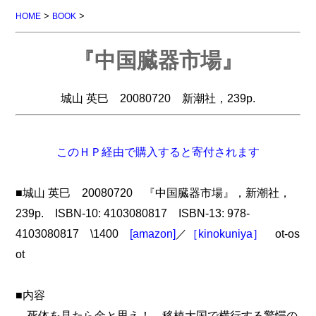
>
>
HOME
BOOK
『中国臓器市場』
城山 英巳 20080720 新潮社，239p.
このＨＰ経由で購入すると寄付されます
■城山 英巳 20080720 『中国臓器市場』，新潮社，
239p. ISBN-10: 4103080817 ISBN-13: 978-
4103080817 \1400
[amazon]
／
［kinokuniya］
ot-os
ot
■内容
死体を見たら金と思え！ 移植大国で横行する驚愕の