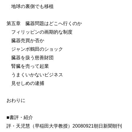
地球の裏側でも移植
第五章 臓器問題はどこへ行くのか
フィリッピンの画期的な制度
臓器売買か否か
ジャンボ鶴田のショック
臓器を扱う慈善財団
腎臓を売って起業
うまくいかないビジネス
見せしめの逮捕
おわりに
■書評・紹介
評・天児慧（早稲田大学教授）20080921朝日新聞朝刊