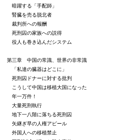
暗躍する「手配師」
腎臓を売る脱北者
裁判所への報酬
死刑囚の家族への説得
役人も巻き込んだシステム
第三章 中国の常識、世界の非常識
「私達の臓器はどこに」
死刑囚ドナーに対する批判
こうして中国は移植大国になった
年一万件！
大量死刑執行
地下一八階に落ちる死刑囚
矢継ぎ早の人権アピール
外国人への移植禁止