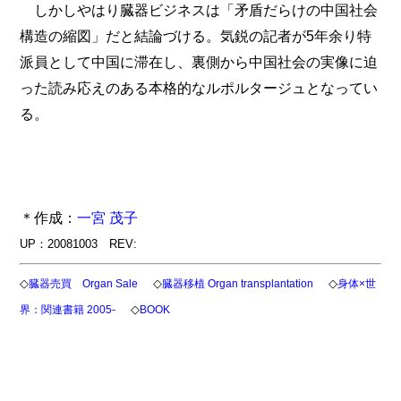
しかしやはり臓器ビジネスは「矛盾だらけの中国社会
構造の縮図」だと結論づける。気鋭の記者が5年余り特
派員として中国に滞在し、裏側から中国社会の実像に迫
った読み応えのある本格的なルポルタージュとなってい
る。
＊作成：
一宮 茂子
UP：20081003 REV:
◇
◇
◇
臓器売買 Organ Sale
臓器移植 Organ transplantation
身体×世
◇
界：関連書籍 2005-
BOOK