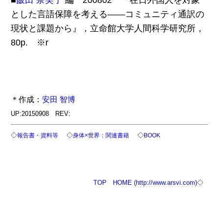
■
飯田 奈美子
編 200802 『在日外国人を対象
とした言語保障を考える――コミュニティ通訳の
現状と課題から』，立命館大学人間科学研究所，
80p. ※r
＊作成：
安田 智博
UP:20150908 REV:
◇
◇
◇
報告書・資料等
身体×世界：関連書籍
BOOK
TOP
HOME (http://www.arsvi.com)
◇