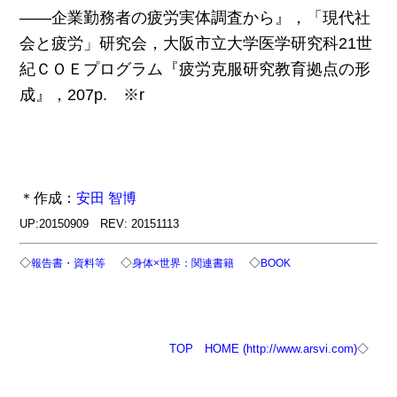
――企業勤務者の疲労実体調査から』，「現代社
会と疲労」研究会，大阪市立大学医学研究科21世
紀ＣＯＥプログラム『疲労克服研究教育拠点の形
成』，207p. ※r
＊作成：
安田 智博
UP:20150909 REV: 20151113
◇
◇
◇
報告書・資料等
身体×世界：関連書籍
BOOK
TOP
HOME (http://www.arsvi.com)
◇