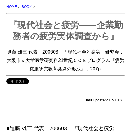
>
>
HOME
BOOK
『現代社会と疲労――企業勤
務者の疲労実体調査から』
進藤 雄三 代表 200603 「現代社会と疲労」研究会，
大阪市立大学医学研究科21世紀ＣＯＥプログラム『疲労
克服研究教育拠点の形成』，207p.
last update:20151113
■進藤 雄三 代表 200603 『現代社会と疲労