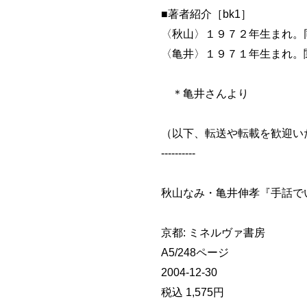
■著者紹介［bk1］
〈秋山〉１９７２年生まれ。
〈亀井〉１９７１年生まれ。
＊亀井さんより
（以下、転送や転載を歓迎い
----------
秋山なみ・亀井伸孝『手話で
京都: ミネルヴァ書房
A5/248ページ
2004-12-30
税込 1,575円