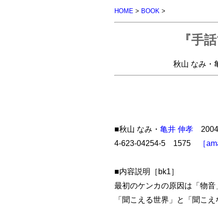
HOME
>
BOOK
>
『手話
秋山 なみ・亀井
■秋山 なみ・
亀井 伸孝
200
4-623-04254-5 1575
［am
■内容説明［bk1］
最初のケンカの原因は「物音
「聞こえる世界」と「聞こえ