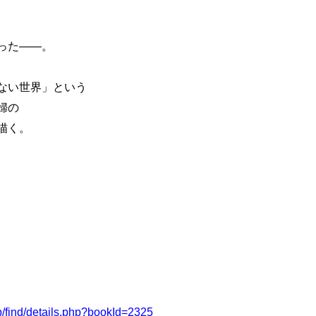
った――。
ない世界」という
婦の
描く。
p/find/details.php?bookId=2325