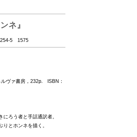
ホンネ』
54-5 1575
ァ書房，232p. ISBN：
きにろう者と手話通訳者。
ぶりとホンネを描く。