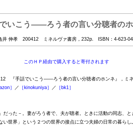
でいこう――ろう者の言い分聴者の
 伸孝 200412 ミネルヴァ書房，232p. ISBN：4-623-042
このＨＰ経由で購入すると寄付されます
412 『手話でいこう――ろう者の言い分聴者のホンネ』，ミネルヴ
azon］
／
［kinokuniya］
／
［bk1］
」だった－。妻がろう者で、夫が聴者。ときに活動の同志、と
ない世界」という２つの世界の接点に立つ夫婦の日常の暮らし