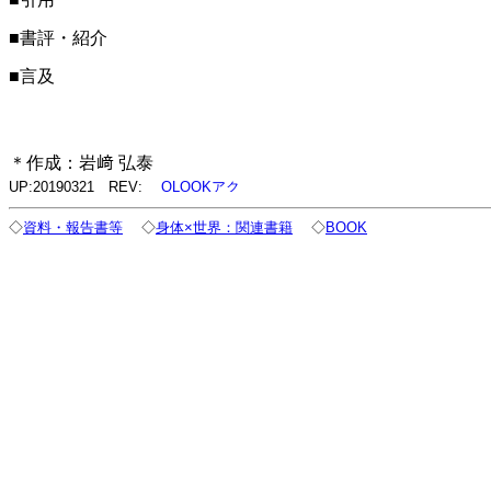
■書評・紹介
■言及
＊作成：岩﨑 弘泰
UP:20190321 REV:
◇
資料・報告書等
◇
身体×世界：関連書籍
◇
BOOK