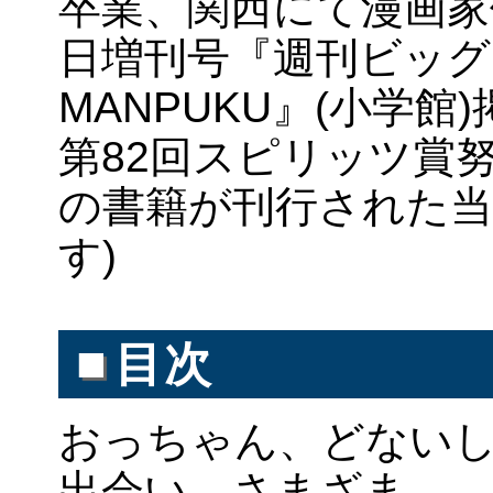
卒業、関西にて漫画家修
日増刊号『週刊ビッ
MANPUKU』(小学
第82回スピリッツ賞
の書籍が刊行された
す)
■
目次
おっちゃん、どないし
出会い、さまざま