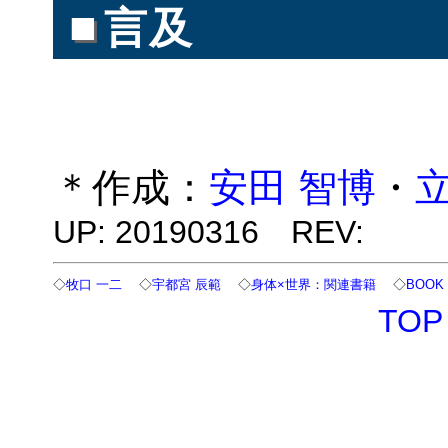
■
言及
＊作成：
安田 智博
・
立
UP: 20190316 REV:
◇
牧口 一二
◇
宇都宮 辰範
◇
身体×世界：関連書籍
◇
BOOK
TOP