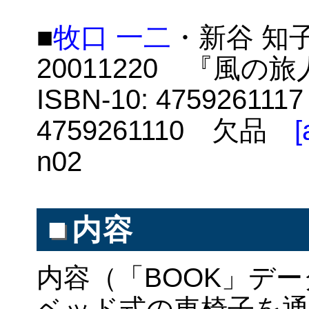
■
牧口 一二
・新谷 知
20011220 『風の
ISBN-10: 4759261117
4759261110 欠品
[
n02
■
内容
内容（「BOOK」デ
ベッド式の車椅子を