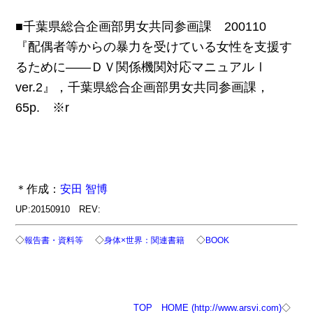
■千葉県総合企画部男女共同参画課 200110
『配偶者等からの暴力を受けている女性を支援す
るために――ＤＶ関係機関対応マニュアルⅠ
ver.2』，千葉県総合企画部男女共同参画課，
65p. ※r
＊作成：
安田 智博
UP:20150910 REV:
◇
◇
◇
報告書・資料等
身体×世界：関連書籍
BOOK
TOP
HOME (http://www.arsvi.com)
◇