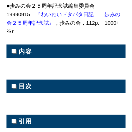
■歩みの会２５周年記念誌編集委員会
19990915
『わいわいドタバタ日記――歩みの
会２５周年記念誌』
，歩みの会，112p. 1000+
※r
■
内容
■
目次
■
引用