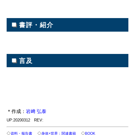
■
書評・紹介
■
言及
＊作成：
岩﨑 弘泰
UP:20200312 REV:
◇
◇
◇
資料・報告書
身体×世界：関連書籍
BOOK