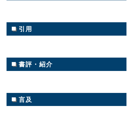
■
引用
■
書評・紹介
■
言及