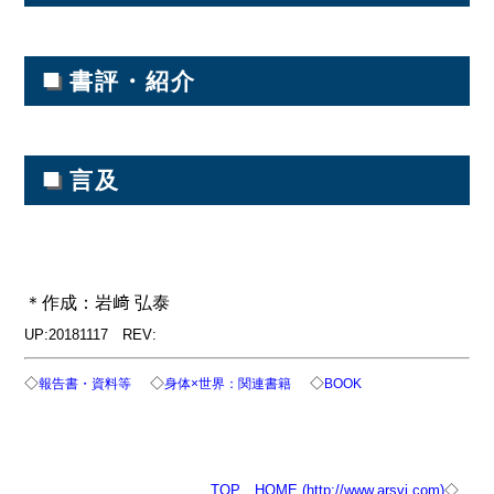
■
書評・紹介
■
言及
＊作成：岩﨑 弘泰
UP:20181117 REV:
◇
◇
◇
報告書・資料等
身体×世界：関連書籍
BOOK
TOP
HOME (http://www.arsvi.com)
◇