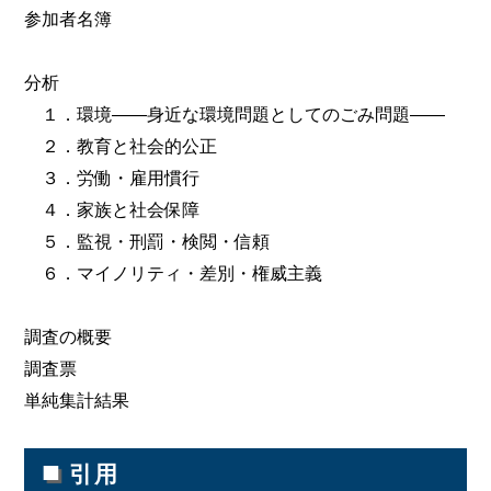
参加者名簿
分析
１．環境――身近な環境問題としてのごみ問題――
２．教育と社会的公正
３．労働・雇用慣行
４．家族と社会保障
５．監視・刑罰・検閲・信頼
６．マイノリティ・差別・権威主義
調査の概要
調査票
単純集計結果
■
引用