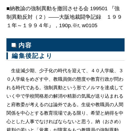
■納教諭の強制異動を撤回させる会 199501 『強
制異動反対（２）――大阪地裁闘争記録 １９９
１年～１９９４年』，190p.※r, w0105
■
内容
編集後記より
生徒減少期、少子化の時代を迎えて、４０人学級、３
０人学級をめざす中、教職員側の態度や教育行政が問わ
れる時代である。強制異動という形でノルマを達成して
いく中で学校間格差の解消や精新の気風が送り込まれる
と府教委が考えるのは論外である。生徒や教職員の人間
関係を中心とする教育現場である限り、希望と納得を中
心とした人事でなければならないと思う。納（おさめ）
裁判の若いと「覚書」が障害をもつ教職員の強制異動、