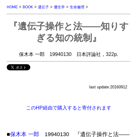
>
>
>
>
>
HOME
BOOK
遺伝子
優生学
生命倫理
『遺伝子操作と法――知りす
ぎる知の統制』
保木本 一郎 19940130 日本評論社，322p.
last update:20160912
このHP経由で購入すると寄付されます
■
保木本 一郎
19940130 『遺伝子操作と法――