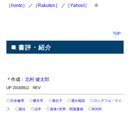
［honto］
／
［Rakuten］
／
［Yahoo!］
※
TOP
■
書評・紹介
＊作成：
北村 健太郎
UP:20160912 REV:
◇
◇
◇
◇
◇
生命倫理
優生学
遺伝子
遺伝相談
ロングフル・ライ
◇
◇
◇
◇
フ
責任
法学
身体×世界：関連書籍
BOOK