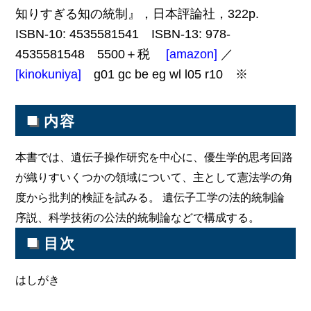
知りすぎる知の統制』，日本評論社，322p.
ISBN-10: 4535581541 ISBN-13: 978-
4535581548 5500＋税
[amazon]
／
[kinokuniya]
g01 gc be eg wl l05 r10 ※
■
内容
本書では、遺伝子操作研究を中心に、優生学的思考回路
が織りすいくつかの領域について、主として憲法学の角
度から批判的検証を試みる。 遺伝子工学の法的統制論
序説、科学技術の公法的統制論などで構成する。
■
目次
はしがき