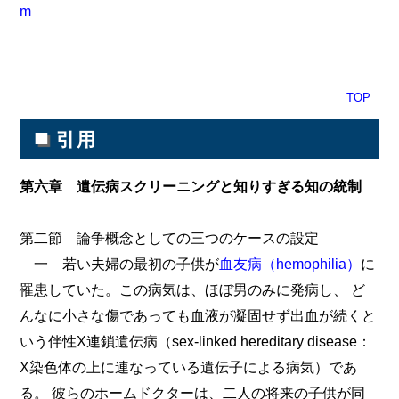
m
TOP
■
引用
第六章 遺伝病スクリーニングと知りすぎる知の統制
第二節 論争概念としての三つのケースの設定
一 若い夫婦の最初の子供が
血友病（hemophilia）
に
罹患していた。この病気は、ほぼ男のみに発病し、 ど
んなに小さな傷であっても血液が凝固せず出血が続くと
いう伴性X連鎖遺伝病（sex-linked hereditary disease：
X染色体の上に連なっている遺伝子による病気）であ
る。 彼らのホームドクターは、二人の将来の子供が同