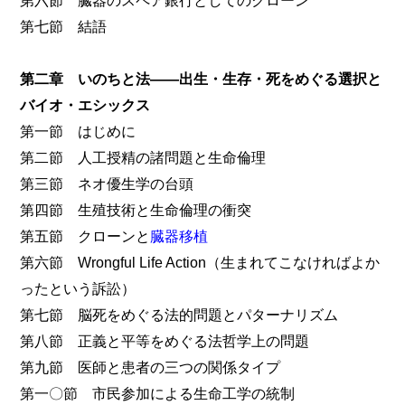
第七節 結語
第二章 いのちと法――出生・生存・死をめぐる選択と
バイオ・エシックス
第一節 はじめに
第二節 人工授精の諸問題と生命倫理
第三節 ネオ優生学の台頭
第四節 生殖技術と生命倫理の衝突
第五節 クローンと
臓器移植
第六節 Wrongful Life Action（生まれてこなければよか
ったという訴訟）
第七節 脳死をめぐる法的問題とパターナリズム
第八節 正義と平等をめぐる法哲学上の問題
第九節 医師と患者の三つの関係タイプ
第一〇節 市民参加による生命工学の統制