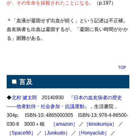
が、その生命を抹殺されたことになる。
（p.197）
＊「血液が凝固せず出血が続く」という記述は不正確。
血友病者も出血は凝固するが、「凝固に長い時間がかか
る」困難がある。
TOP
■
言及
◆
北村 健太郎
20140930
『日本の血友病者の歴史
――他者歓待・社会参加・抗議運動』
，生活書院，
304p. ISBN-10: 4865000305 ISBN-13: 978-4-86500-
030-6 3000＋税
［amazon］
／
［kinokuniya］
／
［Space96］
／
［Junkudo］
／
［Honyaclub］
／