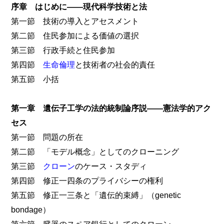
序章 はじめに――現代科学技術と法
第一節 技術の導入とアセスメント
第二節 住民参加による価値の選択
第三節 行政手続と住民参加
第四節
生命倫理
と技術者の社会的責任
第五節 小括
第一章 遺伝子工学の法的統制論序説――憲法学的アク
セス
第一節 問題の所在
第二節 「モデル概念」としてのクローニング
第三節
クローン
のケース・スタディ
第四節 修正一四条のプライバシーの権利
第五節 修正一三条と「遺伝的束縛」（genetic
bondage）
第六節 臓器のスペア銀行としてのクローン