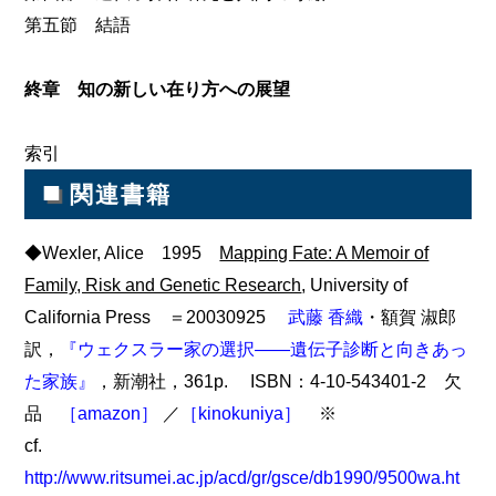
第五節 結語
終章 知の新しい在り方への展望
索引
■
関連書籍
◆Wexler, Alice 1995
Mapping Fate: A Memoir of
Family, Risk and Genetic Research
, University of
California Press ＝20030925
武藤 香織
・額賀 淑郎
訳，
『ウェクスラー家の選択――遺伝子診断と向きあっ
た家族』
，新潮社，361p. ISBN：4-10-543401-2 欠
品
［amazon］
／
［kinokuniya］
※
cf.
http://www.ritsumei.ac.jp/acd/gr/gsce/db1990/9500wa.ht