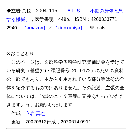
◆立岩 真也 20041115
『ＡＬＳ――不動の身体と息
する機械』
，医学書院，449p. ISBN：4260333771
2940
［amazon］
／
［kinokuniya］
※ b als
※おことわり
・このページは、文部科学省科学研究費補助金を受けて
いる研究（基盤(C)・課題番号12610172）のための資料
の一部でもあり、本から引用されている部分等はその全
体を紹介するものではありません。その記述、主張の全
体については、当該の本・文章等に直接あたっていただ
きますよう、お願いいたします。
・作成：
立岩 真也
・更新：20020612作成，2020614,0911