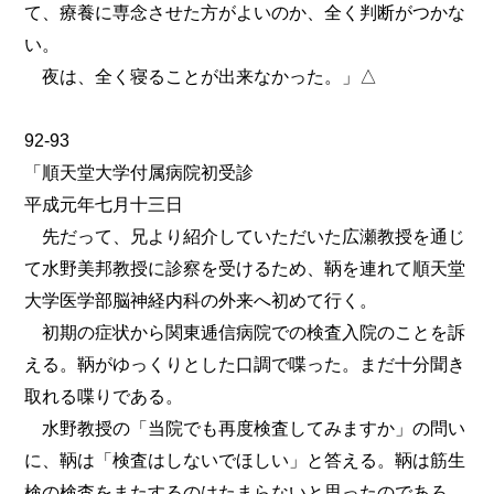
て、療養に専念させた方がよいのか、全く判断がつかな
い。
夜は、全く寝ることが出来なかった。」△
92-93
「順天堂大学付属病院初受診
平成元年七月十三日
先だって、兄より紹介していただいた広瀬教授を通じ
て水野美邦教授に診察を受けるため、鞆を連れて順天堂
大学医学部脳神経内科の外来へ初めて行く。
初期の症状から関東逓信病院での検査入院のことを訴
える。鞆がゆっくりとした口調で喋った。まだ十分聞き
取れる喋りである。
水野教授の「当院でも再度検査してみますか」の問い
に、鞆は「検査はしないでほしい」と答える。鞆は筋生
検の検査をまたするのはたまらないと思ったのであろ