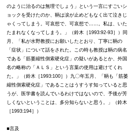
のように治るのは無理でしょう」という一言にすごいシ
ョックを受けたのか、鞆は涙が止めどもなく出て泣きじ
ゃくってしまう。可哀想で、可哀想で……。私は、いた
たまれなくなってしまう。」（鈴木［1993:92-93］）同
月、「私が水野教授にお願いしたとおり、丁寧に鞆の
「症状」について話をされた。この時も教授は鞆の病名
である「筋萎縮性側索硬化症」の疑いがあるとか、外国
名の略称の「ＡＬＳ」という言葉の使用は避けてくれ
た。」（鈴木［1993:100］）九〇年五月、「鞆も「筋萎
縮性側索硬化症」であることはうすうす知っていると思
うが、医学書を読んでいるわけではないので、予後が芳
しくないということは、多分知らないと思う。」（鈴木
［1993:194］）
■言及