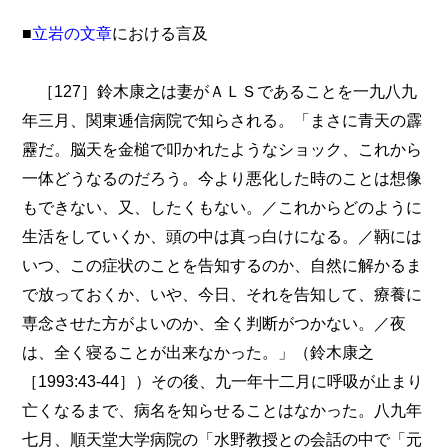
■
立岩の文章
における言及
［127］鈴木康之は妻がＡＬＳであることを一九八九
年三月、関東逓信病院で知らされる。「まさに青天の霹
靂だ。脳天を金槌で叩かれたようなショック、これから
一体どうなるのだろう。今より悪化した時のことは想像
もできない、又、したくもない。／これからどのように
生活をしていくか、頭の中は真っ白けになる。／鞆には
いつ、この症状のことを告知するのか、自然に解かるま
で放っておくか、いや、今日、それを告知して、療養に
専念させた方がよいのか、全く判断がつかない。／夜
は、全く寝ることが出来なかった。」（鈴木康之
［1993:43-44］）その後、九一年十二月に呼吸が止まり
亡くなるまで、病名を知らせることはなかった。八九年
七月、順天堂大学病院の「水野教授との会話の中で「元