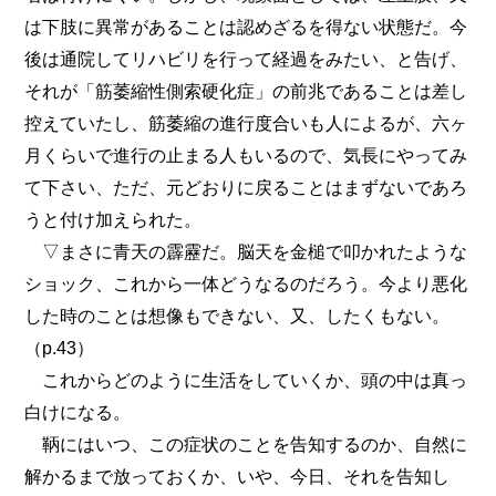
は下肢に異常があることは認めざるを得ない状態だ。今
後は通院してリハビリを行って経過をみたい、と告げ、
それが「筋萎縮性側索硬化症」の前兆であることは差し
控えていたし、筋萎縮の進行度合いも人によるが、六ヶ
月くらいで進行の止まる人もいるので、気長にやってみ
て下さい、ただ、元どおりに戻ることはまずないであろ
うと付け加えられた。
▽まさに青天の霹靂だ。脳天を金槌で叩かれたような
ショック、これから一体どうなるのだろう。今より悪化
した時のことは想像もできない、又、したくもない。
（p.43）
これからどのように生活をしていくか、頭の中は真っ
白けになる。
鞆にはいつ、この症状のことを告知するのか、自然に
解かるまで放っておくか、いや、今日、それを告知し