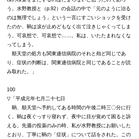
う。水野教授と（p.92）の会話の中で「元のように治る
のは無理でしょう」という一言にすごいショックを受け
たのか、鞆は涙が止めどもなく出て泣きじゃくってしま
う。可哀想で、可哀想で……。私は、いたたまれなくな
ってしまう。
順天堂の処方も関東逓信病院のそれと殆ど同じであ
り、症状の判断は、関東逓信病院と同じであることが読
み取れた。」
100
▽「平成元年七月二十七日
鞆、順天堂へ予約してある時間の午後二時三〇分に行
く。鞆は夜ぐっすり寝れず、夜中に目が覚めて困ると訴
える。先週の投薬のみの時、私が水野教授にお願いした
とおり、丁寧に鞆の「症状」について話をされた。この