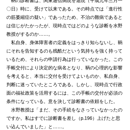
鞆の診断書は、関東逓信病院を退院（平成元年三月一
〇日）時に、受けて以来である。その時点では「進行性
の筋萎縮症の疑い」であったため、不治の難病であると
は信じがたかったが、現時点ではどのような診断を水野
教授がするのか……。
私自身、身体障害者の定義をはっきり知らないし、鞆
にそれを告知するのも残酷だという気持ちを強く持って
いるため、それらの申請行為は行っていなかった。この
手帳交付により決定的な病名となり、鞆の心理的な影響
を考えると、本当に交付を受けてよいものか、私自身、
判断に迷っていたところである。しかし、現時点で行政
面の福祉政策を活用するには、この手帳の交付が必須の
条件になっている。意を決して診断書の依頼をした。
水野教授は「まだ、その手続をなさっていなかったの
ですか。私はすでに診断書を差し（p.196）上げたと思
い込んでいました」と……。