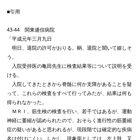
■引用
43-44 関東逓信病院
「平成元年三月九日
明日、退院の許可がおりる。鞆、退院と聞いて嬉しそ
う。
入院受持医の亀田先生に検査結果等について説明を受
ける。
入院してきたときから脊髄に何か支障があることを疑
って、これらの検査をすべて行ってみたが、結果は何も
得られなかった。
ＭＲＩ、筋生検の検査を行い、若干ではあるが、運動
神経に萎縮が認められたので、おそらく進行性の筋萎縮
症の疑いがあると思われるが、現段階では確定的な疾病
名は付けにくい。しかし、現象面としては、左上肢、又