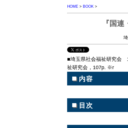
HOME
>
BOOK
>
『国連・
埼
■埼玉県社会福祉研究会 1
祉研究会，107p. ※r
■
内容
■
目次