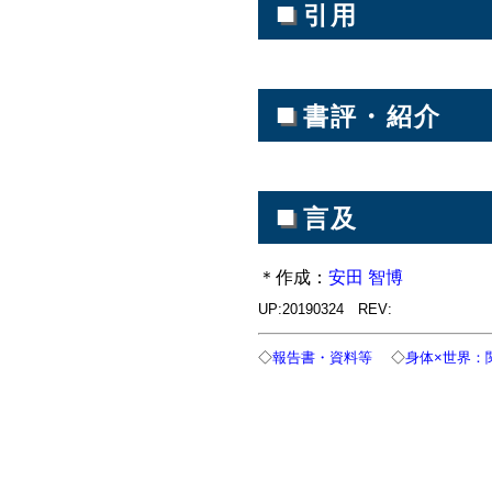
■
引用
■
書評・紹介
■
言及
＊作成：
安田 智博
UP:20190324 REV:
◇
報告書・資料等
◇
身体×世界：