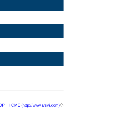
OP
HOME (http://www.arsvi.com)
◇