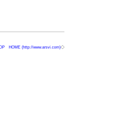
OP
HOME (http://www.arsvi.com)
◇