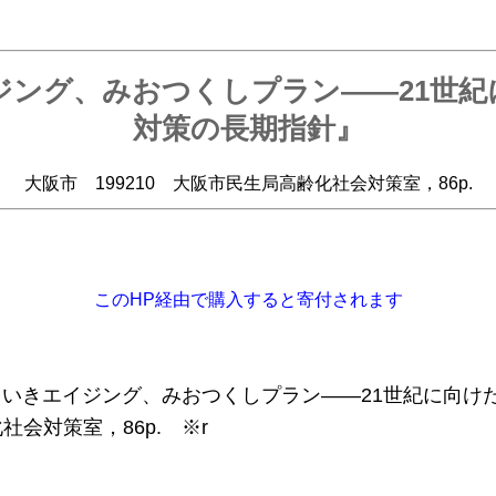
ジング、みおつくしプラン――21世紀
対策の長期指針』
大阪市 199210 大阪市民生局高齢化社会対策室，86p.
このHP経由で購入すると寄付されます
『いきいきエイジング、みおつくしプラン――21世紀に向
会対策室，86p. ※r