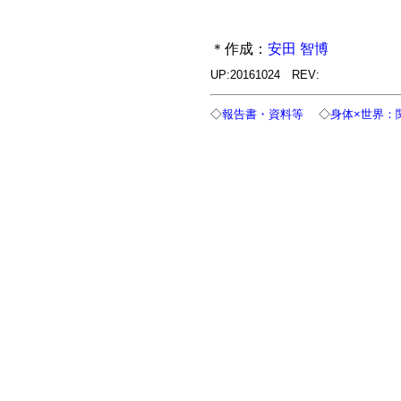
＊作成：
安田 智博
UP:20161024 REV:
◇
報告書・資料等
◇
身体×世界：