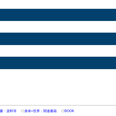
書・資料等
◇
身体×世界：関連書籍
◇
BOOK