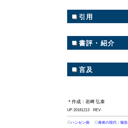
■
引用
■
書評・紹介
■
言及
＊作成：岩﨑 弘泰
UP:20181213 REV:
◇
ハンセン病
◇
身体の現代：報告