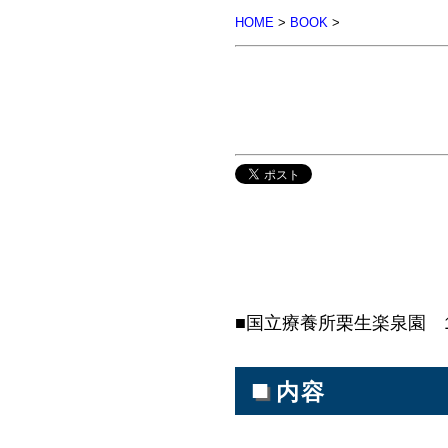
HOME
>
BOOK
>
■国立療養所栗生楽泉園 19
■
内容