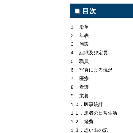
■
目次
１．沿革
２．年表
３．施設
４．組織及び定員
５．職員
６．写真による現況
７．医療
８．看護
９．栄養
１０．医事統計
１１．患者の日常生活
１２．経費
１３．思い出の記