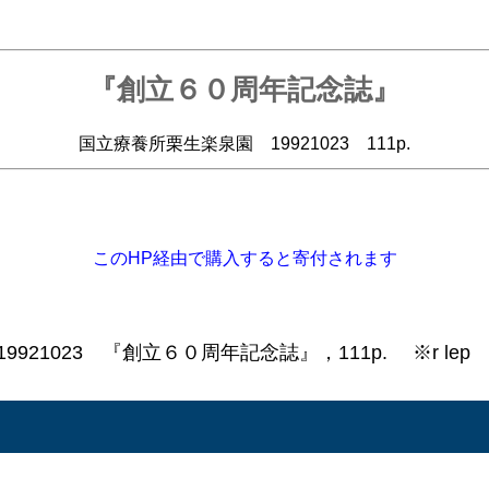
『創立６０周年記念誌』
国立療養所栗生楽泉園 19921023 111p.
このHP経由で購入すると寄付されます
921023 『創立６０周年記念誌』，111p. ※r lep