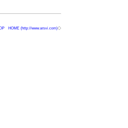
OP
HOME (http://www.arsvi.com)
◇