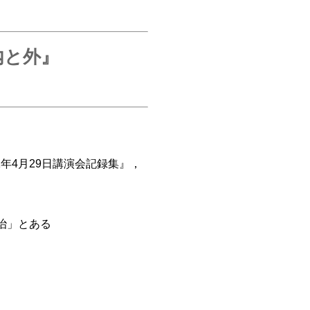
内と外』
1年4月29日講演会記録集』，
治」とある