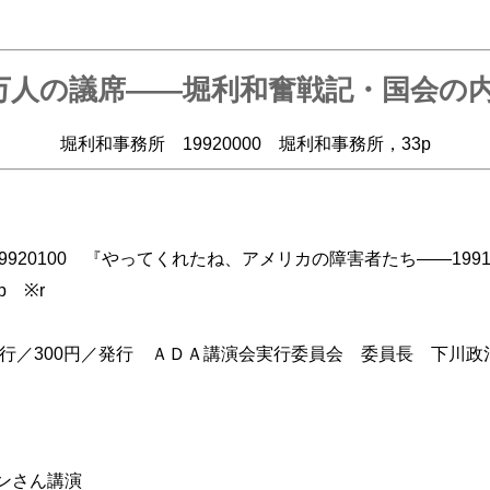
0万人の議席――堀利和奮戦記・国会の
堀利和事務所 19920000 堀利和事務所，33p
920100 『やってくれたね、アメリカの障害者たち――199
 ※r
発行／300円／発行 ＡＤＡ講演会実行委員会 委員長 下川政
ンさん講演