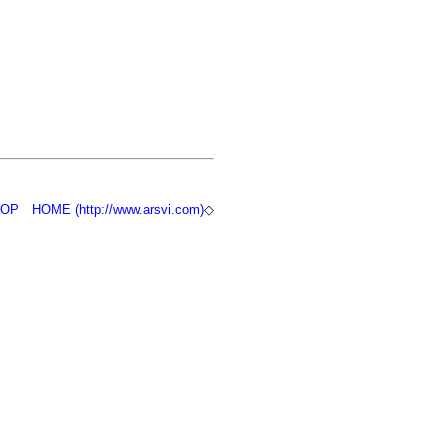
TOP
HOME (http://www.arsvi.com)
◇