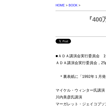
HOME
>
BOOK
>
『40
■ＡＤＡ講演会実行委員会 19
ＡＤＡ講演会実行委員会，25p
＊裏表紙に「1992年１月
マイケル・ウィンター氏講演
川内美彦氏講演
マーガレット・ジェイコブソ