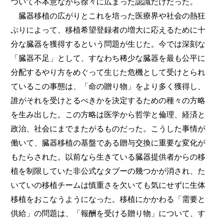
ついて不本意ながら徐々に広まった認識だけだった。
臓器移植の広がりとこれを培った医療界や社会の熱狂
ぶりによって、移植希望登録者の増大に応えるために十
分な臓器を獲得するという問題が生じた。今では深刻な
「臓器不足」として、すなわち稀少な臓器を最も公平に
分配するやり方をめぐって生じた危機として受けとられ
ているこの事態は、「命の贈り物」をより多く獲得し、
誰がそれを受けとるべきかを決定するための種々の方略
を生み出した。この方略は医学から哲学と倫理、経済と
政治、社会にまでまたがるものだった。こうした事情が
働いて、臓器移植の基盤である贈与交換に重要な変化が
もたらされた。以前なら生きている臓器提供者からの移
植を制限していた非公式なタブーの幾つかが消され、た
いていの移植チームは慎重さを欠いても気にせずに生体
移植をおこなうようになった。移植にかかわる「需要と
供給」の問題は、「報酬を受ける贈り物」について、す