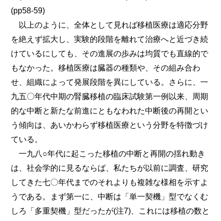
(pp58-59)
以上のように、全体として見れば移植医療は適応分野
を絶えず拡大し、実験的段階を離れて治療へと近づき続
けているにしても、その進展の歩みは均質でも直線的で
もなかった。移植医療は臓器の種類や、その組み合わ
せ、組織によって発展段階を異にしている。さらに、一
九五〇年代中期の腎臓移植の臨床試験第一例以来、周期
的な中断と新たな前進にともなわれた中断後の再開とい
う傾向は、あいかわらず移植医療という分野を特徴づけ
ている。
一九八○年代に起こった移植の中断と再開の揺れ動き
は、社会学的に見るならば、私たちが以前に調査、研究
してきた七〇年代までのそれよりも複雑な様相を示すよ
うである。まず第一に、中断は「単一契機」型でなくむ
しろ「多重契機」型だったが(注7)、これには移植の数と