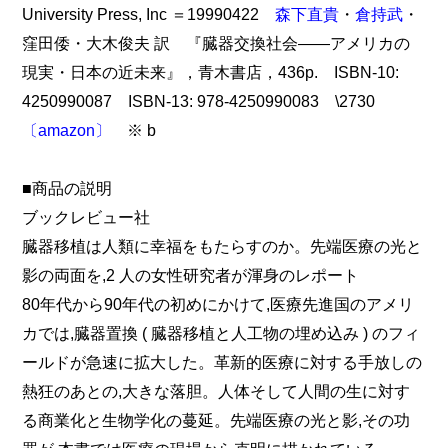
University Press, Inc ＝19990422
森下直貴
・
倉持武
・
窪田倭・大木俊夫 訳 『臓器交換社会――アメリカの
現実・日本の近未来』，青木書店，436p. ISBN-10:
4250990087 ISBN-13: 978-4250990083 \2730
〔amazon〕
※ b
■商品の説明
ブックレビュー社
臓器移植は人類に幸福をもたらすのか。先端医療の光と
影の両面を,2 人の女性研究者が渾身のレポート
80年代から90年代の初めにかけて,医療先進国のアメリ
カでは,臓器置換 ( 臓器移植と人工物の埋め込み ) のフィ
ールドが急速に拡大した。革新的医療に対する手放しの
熱狂のあとの,大きな落胆。人体そして人間の生に対す
る商業化と生物学化の蔓延。先端医療の光と影,その功