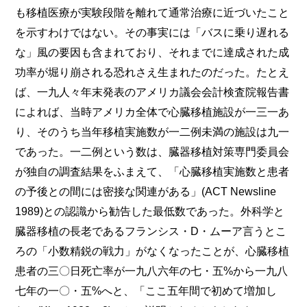
も移植医療が実験段階を離れて通常治療に近づいたこと
を示すわけではない。その事実には「バスに乗り遅れる
な」風の要因も含まれており、それまでに達成された成
功率が堀り崩される恐れさえ生まれたのだった。たとえ
ば、一九人々年末発表のアメリカ議会会計検査院報告書
によれば、当時アメリカ全体で心臓移植施設が一三一あ
り、そのうち当年移植実施数が一二例未満の施設は九一
であった。一二例という数は、臓器移植対策専門委員会
が独自の調査結果をふまえて、「心臓移植実施数と患者
の予後との間には密接な関連がある」(ACT Newsline
1989)との認識から勧告した最低数であった。外科学と
臓器移植の
長老であるフランシス・D・ムーア言うとこ
ろの「小数精鋭の戦力」がなくなったことが、心臓移植
患者の三〇日死亡率が一九八六年の七・五%から一九八
七年の一〇・五%へと、「ここ五年間で初めて増加し