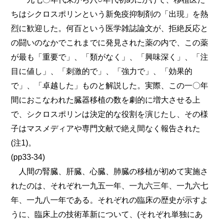
ちはシクロスポリンという新免疫抑制剤の「出現」を熱
烈に歓迎した。何百という医学雑誌論文が、拒絶反応と
の闘いのなかでこれまでに発見された薬の内で、この薬
が最も「重要で」、「類がなく」、「興味深く」、「注
目に値し」、「刺激的で」、「強力で」、「効果的
で」、「卓越した」ものと解説した。実際、この一〇年
間におこなわれた臓器移植の数を劇的に増大させる上
で、シクロスポリンは決定的な役割を演じたし、その様
子はマスメディアや専門文献で絶え間なく報告された
(注1)。
(pp33-34)
人間の腎臓、肝臓、心臓、肺臓の移植が初めて実施さ
れたのは、それぞれ一九五一年、一九六三年、一九六七
年、一九八一年である。それぞれの臨床の歴史が示すよ
うに、臨床上の技術革新について、(それぞれ単独にあ