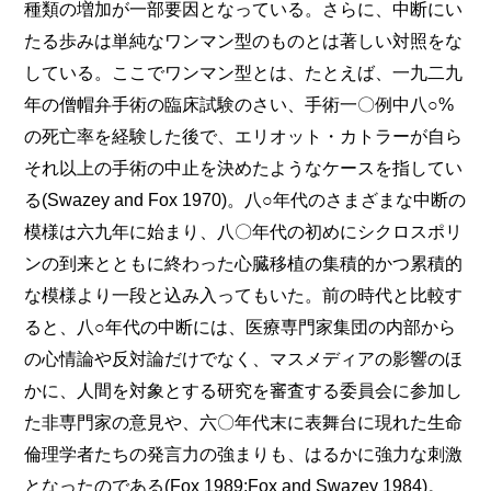
種類の増加が一部要因となっている。さら
に、中断にい
たる歩みは単純なワンマン型のものとは著しい対照をな
している。ここでワンマン型とは、たとえば、一九二九
年の僧帽弁手術の臨床試験のさい、手術一〇例中八○%
の死亡率を経験した後で、エリオット・カトラーが自ら
それ以上の手術の中止を決めたようなケースを指してい
る(Swazey and Fox 1970)。八○年代のさまざまな中断の
模様は六九年に始まり、八〇年代の初めにシクロスポリ
ンの到来とともに終わった心臓移植の集積的かつ累積的
な模様より一段と込み入ってもいた。前の時代と比較す
ると、八○年代の中断には、医療専門家集団の内部から
の心情論や反対論だけでなく、マスメディアの影響のほ
かに、人間を対象とする研究を審査する委員会に参加し
た非専門家の意見や、六〇年代末に表舞台に現れた生命
倫理学者たちの発言力の強まりも、はるかに強力な刺激
となったのである(Fox 1989;Fox and Swazey 1984)。