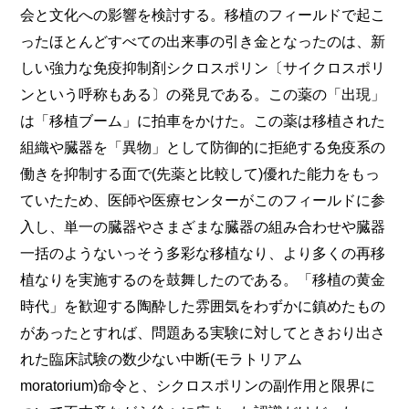
会と文化への影響を検討する。移植のフィールドで起こ
ったほとんどすべての出来事の引き金となったのは、新
しい強力な免疫抑制剤シクロスポリン〔サイクロスポリ
ンという呼称もある〕の発見である。この薬の「出現」
は「移植ブーム」に拍車をかけた。この薬は移植された
組織や臓器を「異物」として防御的に拒絶する免疫系の
働きを抑制する面で(先薬と比較して)優れた能力をもっ
ていたため、医師や医療センターがこのフィールドに参
入し、単一の臓器やさまざまな臓器の組み合わせや臓器
一括のようないっそう多彩な移植なり、より多くの再移
植なりを実施するのを鼓舞したのである。「移植の黄金
時代」を歓迎する陶酔した雰囲気をわずかに鎮めたもの
があったとすれば、問題ある実験に対してときおり出さ
れた臨床試験の数少ない中断(モラトリアム
moratorium)命令と、シクロスポリンの副作用と限
界に