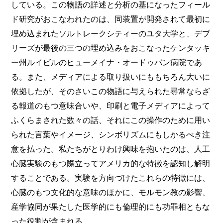
している。この物語の詳述と分析の基になったフィール
ド研究がおこなわれたのは、同装置が開発されて最初に
埋め込まれたソルトレークシティーのユタ大学と、デブ
リーズが最後の三つの埋め込みをおこなったケンタッキ
ー州ルイビルのヒューメイナ・オードゥバン病院であ
る。また、メディアによる取り扱いにももちろん大いに
依拠したが、そのさいこの物語に与えられた尋常ならざ
る報道のもつ意味合いや、印刷と電子メディアによって
ふくらまされた数々の話、それにこの操作のために用い
られた言葉やイメージ、シンボリズムにもしかるべき注
意を払った。私たちがとりわけ興味を抱いたのは、人工
心臓実験のもつ際立ってアメリカ的な特徴を認知し解明
することである。実験を方向づけたこれらの特徴には、
心臓のもつ文化的な意味のほかに、モルモン教の影響、
産学協同が果たした医学的にも倫理的にも功罪相ともな
った役割が含まれる。