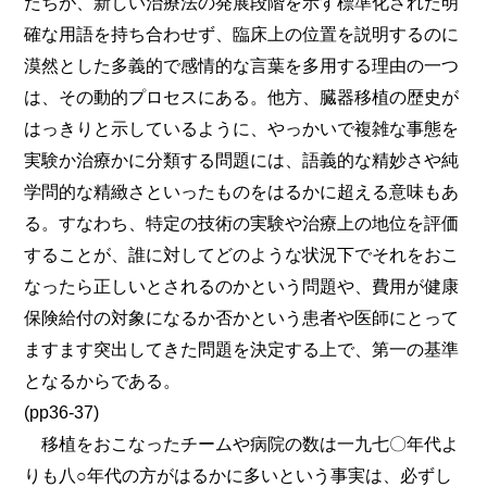
たちが、新しい治療法の発展段階を示す標準化された明
確な用語を持ち合わせず、臨床上の位置を説明するのに
漠然とした多義的で感情的な言葉を多用する理由の一つ
は、その動的プロセスにある。他方、臓器移植の歴史が
はっきりと示しているように、やっかいで複雑な事態を
実験か治療かに分類する問題には、語義的な精妙さや純
学問的な精緻さといったものをはるかに超える意味もあ
る。すなわち、特定の技術の実験や治療上の地位を評価
することが、誰に対してどのような状況下でそれをおこ
なったら正しいとされるのかという問題や、費用が健康
保険給付の対象になるか否かという患者や医師にとって
ますます突出してきた問題を決定する上で、第一の基準
となるからである。
(pp36-37)
移植をおこなったチームや病院の数は一九七〇年代よ
りも八○年代の方がはるかに多いという事実は、必ずし