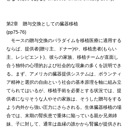
第2章 贈与交換としての臓器移植
(pp75-76)
モースの贈与交換のパラダイムを移植医療に適用する
ならば、提供者(贈り主、ドナー)や、移植患者(もらい
主、レシピエント)、彼らの家族、移植チームが直面し
合う独特の心理的および社会的な現象の多くを説明でき
る。まず、アメリカの臓器提供システムは、ボランティ
ア精神と選択の自由という社会の基本原理を軸に組み立
てられてはいるが、移植手術を必要とする状況では、提
供者になりそうな人やその家族は、そうした贈与をする
よう内外から強い圧力にさらされる。生体臓器移植の場
合では、末期の腎疾患で重体に陥っている親か兄弟姉
妹、子に対して、通常は血縁の誰かから腎臓が提供され