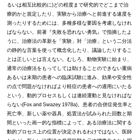
るいは相互比較的に)どの程度まで研究的でどこまで治
療的かと規定したり、実験から治療
へと前進する速度を
測ったりするためには、多種多様な要因を考慮しなけれ
ばならない。前著『失敗を恐れない勇気』で指摘したよ
うに、治療法の革新を「実験」対「治療」という二分法
の静的な言葉を使って概念化したり、議論したりするこ
とは正しいとは言えない。むしろ、動物実験に始まり、
通常の治療法をもってしては助けることのできない重病
あるいは末期の患者への臨床試験に進み、効果や安全性
の点で問題がなければより軽症の患者への適用にいたる
という、動的プロセスもしくは連続運動と見なければな
らない(Fox and Swazey 1978a)。患者の合併症発生率と
死亡率、新しい薬や器具、処置法が試みられた回数と期
間といった画一的な指標によって、ある治療法に関する
動的プロセス上の位置が決定されるわけではない。医師