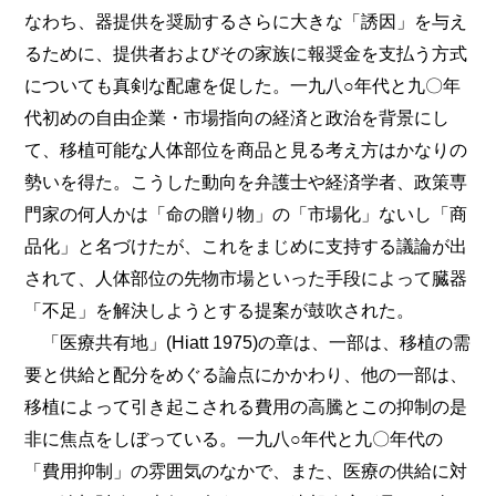
なわち、器提供を奨励するさらに大きな「誘因」を与え
るために、提供者およびその家族に報奨金を支払う方式
についても真剣な配慮を促した。一九八○年代と九〇年
代初めの自由企業・市場指向の経済と政治を背景にし
て、移植可能な人体部位を商品と見る考え方はかなりの
勢いを得た。こうした動向を弁護士や経済学者、政策専
門家の何人かは「命の贈り物」の「市場化」ないし「商
品化」と名づけたが、これをまじめに支持する議論が出
されて、人体部位の先物市場といった手段によって臓器
「不足」を解決しようとする提案が鼓吹された。
「医療共有地」(Hiatt 1975)の章は、一部は、移植の需
要と供給と配分をめぐる論点にかかわり、他の一部は、
移植によって引き起こされる費用の高騰とこの抑制の是
非に焦点をしぼっている。一九八○年代
と九〇年代の
「費用抑制」の雰囲気のなかで、また、医療の供給に対