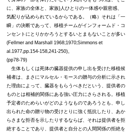
に、家族の全体と、家族}人ひとりの一体感や親密感、
気配りが込められているからである。（略）それは「一
瞬」の決断であって、移植チームがインフォームド・コ
ンセントにとりかかろうとするいとまもないことが多い
(Fellmer and Marshall 1968;1970;Simmons et
al.1977,pp.154-158,241-250)。
(pp78-79)
生体もしくは死体の臓器提供の申し出を受けた移植候
補者は、まさにマルセル・モースの贈与の分析に示され
た理由によって、臓器をもらうべきだという、提供者の
ものとは相補的関係にある強い圧力にさらされる。移植
予定者のためらいがどのようなものであろうとも、申し
出られた命の贈り物の受けとりに強く抵抗したり、あか
らさまな拒否を示したりするならば、それは提供者を拒
絶することであり、提供者と自分との人間関係の拒絶を