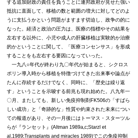
する追加財政の責任を負うことに連邦政府が見せた強い
抵抗に直面して、移植の数と範囲の増大に対してどのよ
うに支払うかという問題がますます切迫し、政争の的に
なった。経済と政治の圧力は、医療の指標やその結果を
左右する以外に、小児や成人の肝臓移植は実験的か治療
的かということに関して、「医療コンセンサス」を形成
することをも左右する要因になっていった。
一九八○年代が終わり九〇年代が始まると、シクロス
ポリン導入時から移植を特徴づけてきた出来事や論点が
たんに存続するだけでなく、同時に、「歴史は繰り返
す」ということを示唆する前兆も現れ始めた。八九年一
〇月、またしても、新しい免疫抑制剤FK506の「すばら
しい成功」と「奇跡的な」性質や約束された未来につい
ての報道があり、その一月後にはトーマス・スターツル
らが『ランセット』(Altman 1989a,c;Starzl et
al.1989;Transplants and miracles 1989)でこの免疫抑制