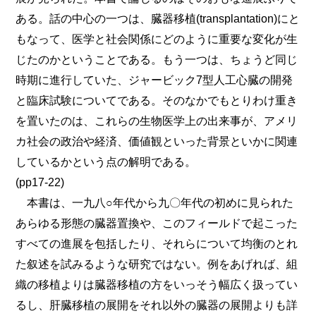
ある。話の中心の一つは、臓器移植(transplantation)にと
もなって、医学と社会関係にどのように重要な変化が生
じたのかということである。もう一つは、ちょうど同じ
時期に進行していた、ジャービック7型人工心臓の開発
と臨床試験についてである。そのなかでもとりわけ重き
を置いたのは、これらの生物医学上の出来事が、アメリ
カ社会の政治や経済、価値観といった背景といかに関連
しているかという点の解明である。
(pp17-22)
本書は、一九八○年代から九〇年代の初めに見られた
あらゆる形態の臓器置換や、このフィールドで起こった
すべての進展を包括したり、それらについて均衡のとれ
た叙述を試みるような研究ではない。例をあげれば、組
織の移植よりは臓器移植の方をいっそう幅広く扱ってい
るし、肝臓移植の展開をそれ以外の臓器の展開よりも詳