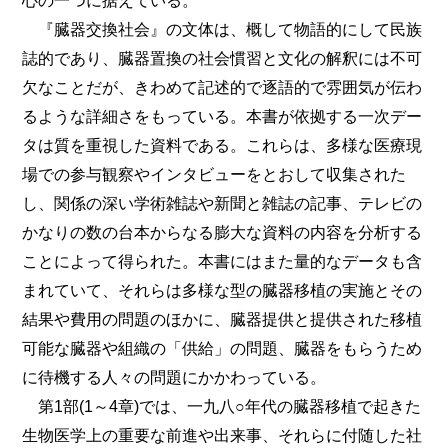
心の一つに据えている。
『臓器交換社会』の文体は、概して物語的にして民族
誌的であり、臓器置換の社会慣習と文化の解釈には不可
欠なことだが、きわめて記述的で逐語的で雰囲気が伝わ
るような詳細さをもっている。本書が依拠する一次デー
タは質を重視した資料である。これらは、多様な医療現
場での参与観察やインタビューをとおして収集された
し、関係の深い学術雑誌や新聞と雑誌の記事、テレビの
かなりの数の台本からなる膨大な資料の内容を分析する
ことによって得られた。本書にはまた量的なデータも含
まれていて、それらは多様な型の臓器移植の実施とその
結果や費用の問題のほかに、臓器提供と提供された移植
可能な臓器や組織の「供給」の問題、臓器をもらうため
に待機する人々の問題にかかわっている。
第1部(1～4章)では、一九八○年代の臓器移植で起きた
生物医学上の重要な前進や出来事、それらに付随した社