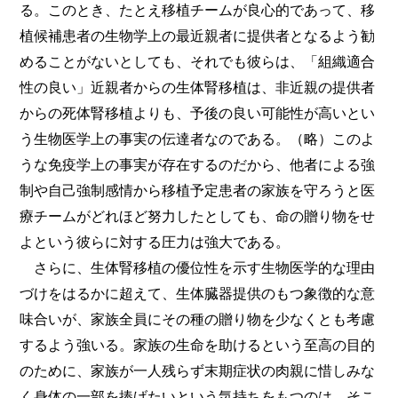
る。このとき、たとえ移植チームが良心的であって、移
植候補患者の生物学上の最近親者に提供者となるよう勧
めることがないとしても、それでも彼らは、「組織適合
性の良い」近親者からの生体腎移植は、非近親の提供者
から
の死体腎移植よりも、予後の良い可能性が高いとい
う生物医学上の事実の伝達者なのである。（略）このよ
うな免疫学上の事実が存在するのだから、他者による強
制や自己強制感情から移植予定患者の家族を守ろうと医
療チームがどれほど努力したとしても、命の贈り物をせ
よという彼らに対する圧力は強大である。
さらに、生体腎移植の優位性を示す生物医学的な理由
づけをはるかに超えて、生体臓器提供のもつ象徴的な意
味合いが、家族全員にその種の贈り物を少なくとも考慮
するよう強いる。家族の生命を助けるという至高の目的
のために、家族が一人残らず末期症状の肉親に惜しみな
く身体の一部を捧げたいという気持ちをもつのは、そこ