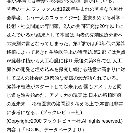
罪が,本書では医療の現場から克明に描かれている。
著者の一人,フォックスは1928年生まれの著名な医療社
会学者。もう一人のスゥェイジーは医療をめぐる科学・
技術・社会問題の専門家。2人の共同研究は20年以上に
及んでいるが,結果として本書は,両者の先端医療分野へ
の決別の書となってしまった。第1部では,80年代の臓器
移植によって起きた生物医学上の諸問題,第2 部では焦点
が臓器移植から人工心臓に移り,最後の第3 部では,人工
臓器の開発と埋め込みを探究し続ける熱意の高まりに対
して,2人の社会的,道徳的な憂慮の念が語られている。
臓器移植法がスタートして以来,わが国もアメリカと同
じ道を進み始めた。アメリカの現実は,日本の移植医療
の近未来──移植医療の諸問題を考える上で,本書は非常
に参考になる。 (ブックレビュー社)
(Copyrightｩ2000 ブックレビュー社.All rights reserved.)
内容（「BOOK」データベースより）