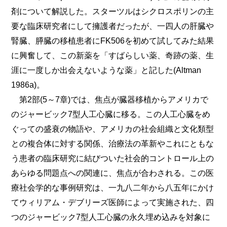
剤について解説した。スターツルはシクロスポリンの主
要な臨床研究者にして擁護者だったが、一四人の肝臓や
腎臓、膵臓の移植患者にFK506を初めて試してみた結果
に興奮して、この新薬を「すばらしい薬、奇跡の薬、生
涯に一度しか出会えないような薬」と記した(Altman
1986a)。
第2部(5～7章)では、焦点が臓器移植からアメリカで
のジャービック7型人工心臓に移る。この人工心臓をめ
ぐっての盛衰の物語や、アメリカの社会組織と文化類型
との複合体に対する関係、治療法の革新やこれにともな
う患者の臨床研究に結びついた社会的コントロール上の
あらゆる問題点への関連に、焦点が合わされる。この医
療社会学的な事例研究は、一九八二年から八五年にかけ
てウィリアム・デブリー
ズ医師によって実施された、四
つのジャービック7型人工心臓の永久埋め込みを対象に