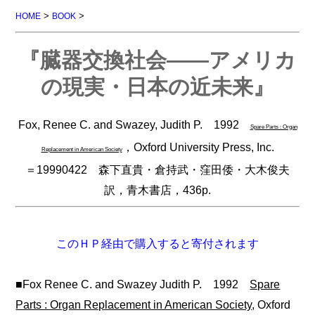
>
>
HOME
BOOK
『臓器交換社会――アメリカ
の現実・日本の近未来』
Fox, Renee C. and Swazey, Judith P. 1992
Spare Parts : Organ
，Oxford University Press, Inc.
Replacement in American Society
＝19990422 森下直貴・倉持武・窪田倭・大木俊夫
訳，青木書店，436p.
このＨＰ経由で購入すると寄付されます
■Fox Renee C. and Swazey Judith P. 1992
Spare
Parts : Organ Replacement in American Society
, Oxford