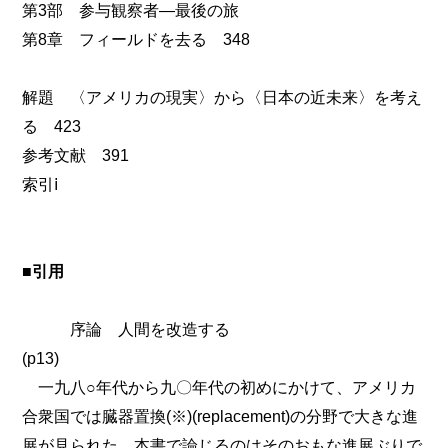
第3部 参与観察者―最後の旅
第8章 フィールドを去る 348
解題 〈アメリカの現実〉から〈日本の近未来〉を考え
る 423
参考文献 391
索引ⅰ
■引用
序論 人間を改造する
(p13)
一九八○年代から九〇年代の初めにかけて、アメリカ
合衆国では臓器置換(※)(replacement)の分野で大きな進
展が見られた。本書で論じるのはそのおもな進展ぶりで