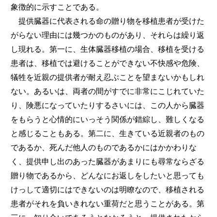
象徴的に示すことである。
提供臓器に代表される命の贈り物を移植患者が受けた
がらない理由には幾つかのものがあり、それらは繰り返
し現れる。第一に、生体臓器移植の場合、移植を受ける
患者は、移植では避けることができない不快感や危険、
犠牲を近親の提供者が耐え忍ぶことを望まないかもしれ
ない。あるいは、両者の間がすでに非常にこじれていた
り、険悪になっていたりするさいには、この人から臓器
をもらうと心情的にいっそう関係が錯綜し、難しくなる
と感じることもある。第二に、生きている近親者のもの
であるか、死んだ他人のものであるかにはかかわりな
く、提供申し出のあった臓器があまりにも尋常ならざる
贈り物であるから、どんなにお返しをしたいと思っても
けっして適切にはできないのは明瞭なので、移植される
患者がそれを負いきれない重荷だと思うことがある。第