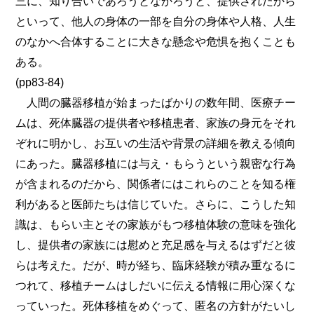
三に、知り合いであろうとなかろうと、提供されたから
といって、他人の身体の一部を自分の身体や人格、人生
のなかへ合体することに大きな懸念や危惧を抱くことも
ある。
(pp83-84)
人間の臓器移植が始まったばかりの数年間、医療チー
ムは、死体臓器の提供者や移植患者、家族の身元をそれ
ぞれに明かし、お互いの生活や背景の詳細を教える傾向
にあった。臓器移植には与え・もらうという親密な行為
が含まれるのだから、関係者にはこれらのことを知る権
利があると医師たちは信じていた。さらに、こうした知
識は、もらい主とその家族がもつ移植体験の意味を強化
し、提供者の家族には慰めと充足感を与えるはずだと彼
らは考えた。だが、時が経ち、臨床経験が積み重なるに
つれて、移植チームはしだいに伝える情報に用心深くな
っていった。死体移植をめぐって、匿名の方針がたいし