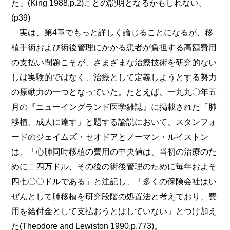
た」(King 1988,p.2)ことの説明となるかもしれない。
(p39)
実は、第4章でもっと詳しく論じることになるが、移
植手術および術後管理にかかる患者が負担する高額費用
の支払い問題こそが、さまざまな治療技術を研究的ない
しは実験的ではなく、治療として定義しようとする努力
の原動力の一つとなっていた。たとえば、一九九〇年五
月の『ニューイングランド医学雑誌』に掲載された「肺
移植、成人に達す」と題する論説において、スタンフォ
ードのジェイムズ・セオドアとノーマン・ルイストン
は、「心肺同時移植の費用の中央値は、当初の治療のた
めに二四万ドル、その後の術後管理のために毎年およそ
四七〇〇ドルである」と注記し、「多くの保険会社はい
ぜんとして肺移植を研究段階の処置法と考えており、費
用を給付金として支払おうとはしていない」とつけ加え
た(Theodore and Lewiston 1990,p.773)。