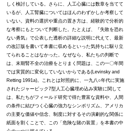
しく検討している。さらに、人工心臓には数章を当てて
いるが、人工腎臓についてはほんのわずかしか考察して
いない。資料の選択や重点の置き方は、経験的で分析的
な考察にもとついて判断した。たとえば、『失敗を恐れ
ない勇気』で公表した透析の詳細な説明に代えて、最新
の改訂版を書いて本書に収めるといった気持ちに駆り立
てられることはなかった。なぜなら、私たちの判断で
は、末期腎不全の治療をとりまく問題は、この一〇年間
では実質的に変化していないからである(Levinsky and
Retting 1991a)。これとは対照的に、一九八○年代に実施
されたジャービック7型人工心臓埋め込み実験に関して
は、私たちがフィールド研究で得た豊富な資料や、人間
の条件に結びつく心臓の強力なシンボリズム、アメリカ
の主要な価値や信念、制度に対するその演劇的な関係に
紙面を割くことで、この「危険な賭
の装置」を本書の中