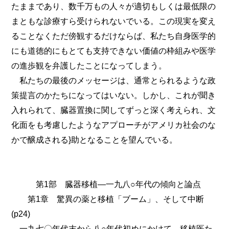
た
ままであり、数千万もの人々が適切もしくは最低限の
まともな診療すら受けられないでいる。この現実を変え
ることなくただ傍観するだけならば、私たち自身医学的
にも道徳的にもとても支持できない価値の枠組みや医学
の進歩観を弁護したことになってしまう。
私たちの最後のメッセージは、通常とられるような政
策提言のかたちになってはいない。しかし、これが聞き
入れられて、臓器置換に関してずっと深く考えられ、文
化面をも考慮したようなアプローチがアメリカ社会のな
かで醸成される}助となることを望んでいる。
第1部 臓器移植―一九八○年代の傾向と論点
第1章 驚異の薬と移植「ブーム」、そして中断
(p24)
一九七〇年代末から八○年代初めにかけて、移植医た