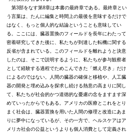
第3部をなす第8章は本書の最終章である。最終章とい
う言葉は、たんに編集と時間上の最後を意味するだけで
はなく、もっと個人的な結論ということも意味してい
る。ここには、臓器置換のフィールドを長年にわたって
密着研究してきた後に、私たちが到達した転機に関する
反省が含まれている。このフィールドを離れようと決意
したのは、そこで説明するように、私たちが参与観察者
として経験する過程でためこんできた「燃え尽き」だけ
によるのではない。人間の臓器の確保と移植や、人工臓
器の開発と埋め込みを探求し続ける熱意の高まりに関し
て、私たちが社会的かつ道徳的な憂慮の念をますます深
めていったからでもある。アメリカの医療とこれをとり
まく社会は、臓器置換を用いた人間の修理と改造にあま
りに夢中になっているが、その一方で、ヘルスケアはア
メリカ社会の公益というよりも個人消費として定義され