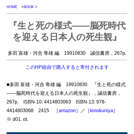
>
>
HOME
BOOK
『生と死の様式――脳死時代
を迎える日本人の死生観』
多田 富雄・河合 隼雄 編 19910830 誠信書房，267p.
このHP経由で購入すると寄付されます
■多田 富雄・河合 隼雄 編 19910830 『生と死の様式
――脳死時代を迎える日本人の死生観』，誠信書房，
267p. ISBN-10: 4414803063 ISBN-13: 978-
4414803068 2415
［amazon］
／
［kinokuniya］
※ d01. ot.