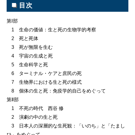
■
目次
第Ⅰ部
1 生命の価値：生と死の生物学的考察
2 死と死体
3 死が無限を生む
4 宇宙の生成と死
5 生命科学と死
6 ターミナル・ケアと庶民の死
7 生物界における生と死の様式
8 個体の生と死：免疫学的自己をめぐって
第Ⅱ部
1 不死の時代 西谷 修
2 演劇の中の生と死
3 日本人の深層的な生死観：「いのち」と「たまし
ひ」をめぐって