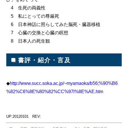
4 生死の両義性
5 私にとっての尊厳死
6 日本神話に照らしてみた脳死・臓器移植
7 心臓の交換と心臓の瞑想
8 日本人の死生観
■
書評・紹介・言及
◆
http://www.succ.soka.ac.jp/~myamaoka/b56;%90%B6
%82%C6%8E%80%82%CC%97l%8E%AE.htm
UP:20120101 REV: