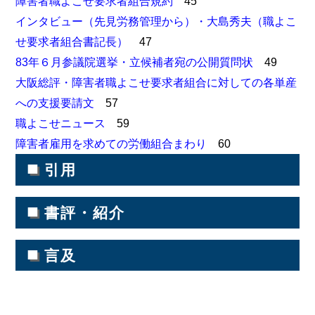
障害者職よこせ要求者組合規約
45
インタビュー（先見労務管理から）・大島秀夫（職よこ
せ要求者組合書記長）
47
83年６月参議院選挙・立候補者宛の公開質問状
49
大阪総評・障害者職よこせ要求者組合に対しての各単産
への支援要請文
57
職よこせニュース
59
障害者雇用を求めての労働組合まわり
60
■
引用
■
書評・紹介
■
言及