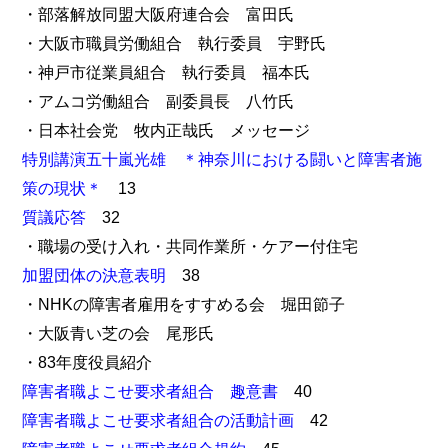
・部落解放同盟大阪府連合会 富田氏
・大阪市職員労働組合 執行委員 宇野氏
・神戸市従業員組合 執行委員 福本氏
・アムコ労働組合 副委員長 八竹氏
・日本社会党 牧内正哉氏 メッセージ
特別講演五十嵐光雄 ＊神奈川における闘いと障害者施
策の現状＊
13
質議応答
32
・職場の受け入れ・共同作業所・ケアー付住宅
加盟団体の決意表明
38
・NHKの障害者雇用をすすめる会 堀田節子
・大阪青い芝の会 尾形氏
・83年度役員紹介
障害者職よこせ要求者組合 趣意書
40
障害者職よこせ要求者組合の活動計画
42