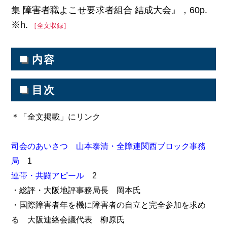
集 障害者職よこせ要求者組合 結成大会』，60p.
※h.
［全文収録］
■
内容
■
目次
＊「全文掲載」にリンク
司会のあいさつ 山本泰清・全障連関西ブロック事務
局
1
連帯・共闘アピール
2
・総評・大阪地評事務局長 岡本氏
・国際障害者年を機に障害者の自立と完全参加を求め
る 大阪連絡会議代表 柳原氏