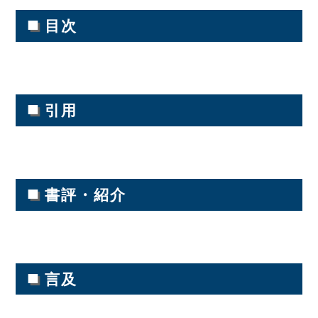
■
目次
■
引用
■
書評・紹介
■
言及