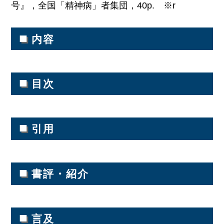
号』，全国「精神病」者集団，40p. ※r
■
内容
■
目次
■
引用
■
書評・紹介
■
言及