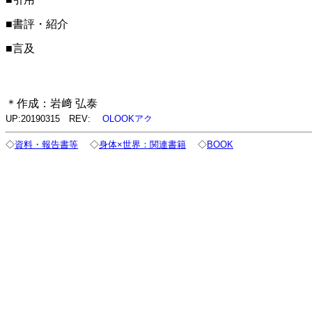
■書評・紹介
■言及
＊作成：岩﨑 弘泰
UP:20190315 REV:
◇
資料・報告書等
◇
身体×世界：関連書籍
◇
BOOK