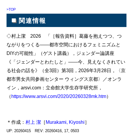
>TOP
■
関連情報
◇村上潔 2026 「［報告資料］葛藤を抱えつつ、つ
ながりをつくる――都市空間におけるフェミニズムと
DIYの可能性」（ゲスト講義），ジェンダー論講座
《「ジェンダーとわたしと」――今、見えなくされてい
る社会の話を》（全3回）第3回，2026年3月28日，〈京
都市男女共同参画センター ウィングス京都〉／オンラ
イン，arsvi.com：立命館大学生存学研究所，
（
https://www.arsvi.com/2020/20260328mk.htm
）
＊作成：
村上 潔
［
Murakami, Kiyoshi
］
UP: 20260415 REV: 20260416, 17, 0503