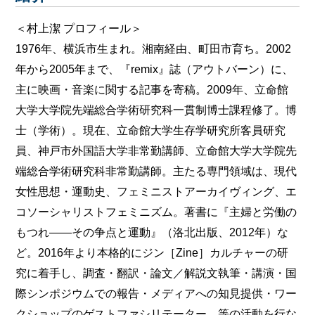
＜村上潔 プロフィール＞
1976年、横浜市生まれ。湘南経由、町田市育ち。2002
年から2005年まで、『remix』誌（アウトバーン）に、
主に映画・音楽に関する記事を寄稿。2009年、立命館
大学大学院先端総合学術研究科一貫制博士課程修了。博
士（学術）。現在、立命館大学生存学研究所客員研究
員、神戸市外国語大学非常勤講師、立命館大学大学院先
端総合学術研究科非常勤講師。主たる専門領域は、現代
女性思想・運動史、フェミニストアーカイヴィング、エ
コソーシャリストフェミニズム。著書に『主婦と労働の
もつれ――その争点と運動』（洛北出版、2012年）な
ど。2016年より本格的にジン［Zine］カルチャーの研
究に着手し、調査・翻訳・論文／解説文執筆・講演・国
際シンポジウムでの報告・メディアへの知見提供・ワー
クショップのゲストファシリテーター、等の活動を行な