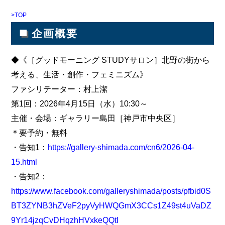
>TOP
■
企画概要
◆《［グッドモーニング STUDYサロン］北野の街から
考える、生活・創作・フェミニズム》
ファシリテーター：村上潔
第1回：2026年4月15日（水）10:30～
主催・会場：ギャラリー島田［神戸市中央区］
＊要予約・無料
・告知1：
https://gallery-shimada.com/cn6/2026-04-
15.html
・告知2：
https://www.facebook.com/galleryshimada/posts/pfbid0S
BT3ZYNB3hZVeF2pyVyHWQGmX3CCs1Z49st4uVaDZ
9Yr14jzqCvDHqzhHVxkeQQtl