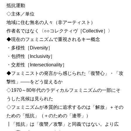
抵抗運動
◇主体／単位
地域に住む無名の人々（非アーティスト）
作者名ではなく〈○○コレクティヴ［Collective］〉
◆現在のフェミニズムで重視されるキー概念
・多様性［Diversity］
・包摂性［Inclusivity］
・交差性［Intersectionality］
◆フェミニストの発言から感じられた「復讐心」・「攻
撃性」――をどう捉えるか
◇1970～80年代のラディカルフェミニズムの一部にそ
うした兆候は見られた
◇フェミニズムが本質的に追求するのは「解放」＋その
ための「抵抗」（＋のための「連帯」）
┃「抵抗」は「復讐／攻撃」と同義ではない。より広