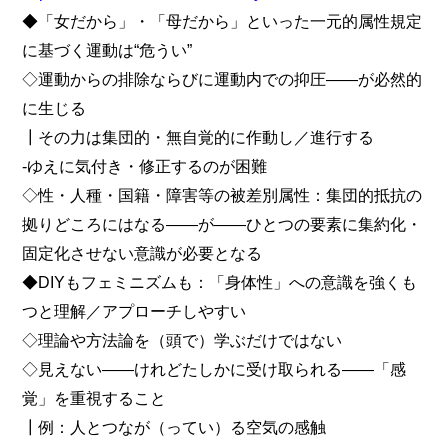
◆「女だから」・「母だから」といった一元的属性規定
に基づく運動は“危うい”
◇運動からの排除ならびに運動内での抑圧――が必然的
に生じる
┃その力は集団的・無自覚的に作動し／進行する
‐ゆえに気付き・修正するのが困難
◇性・人種・国籍・障害等の被差別属性：集団的抵抗の
拠りどころにはなる――が――ひとつの要素に集約化・
固定化させない意識が必要となる
◆DIYもフェミニズムも：「身体性」への意識を強くも
つと理解／アプローチしやすい
◇理論や方法論を（頭で）学ぶだけではない
◇見えない――けれどたしかに受け取られる――「感
覚」を重視すること
┃例：人とつなが（ってい）る空気の感触