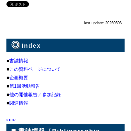
last update: 20260503
◎
Index
■
書誌情報
■
この資料ページについて
■
企画概要
■
第1回活動報告
■
他の開催報告／参加記録
■
関連情報
>TOP
■