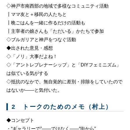
◇神戸市南西部の地域で多様なコミュニティ活動
┃ママ友と＋移民の人たちと
┃晩ごはんを一緒に作るだけの活動も
┃主宰者の娘さんも「ただいる」かたちで参加
◇ブルガリアと神戸をつなぐ活動
◆出された意見・感想
◇「ノリ」大事だよね！
◇「アントレプレナーシップ」と「DIYフェミニズム」
は似ている気がする
◇抵抗のなかで、無自覚的に差別・排除をしていたので
はないか――と気付いた。
2 トークのためのメモ（村上）
◆コンセプト
・“ギャラリーで”――ではなく――“街から”