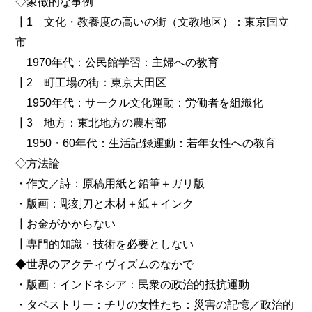
◇象徴的な事例
┃1 文化・教養度の高いの街（文教地区）：東京国立
市
1970年代：公民館学習：主婦への教育
┃2 町工場の街：東京大田区
1950年代：サークル文化運動：労働者を組織化
┃3 地方：東北地方の農村部
1950・60年代：生活記録運動：若年女性への教育
◇方法論
・作文／詩：原稿用紙と鉛筆＋ガリ版
・版画：彫刻刀と木材＋紙＋インク
┃お金がかからない
┃専門的知識・技術を必要としない
◆世界のアクティヴィズムのなかで
・版画：インドネシア：民衆の政治的抵抗運動
・タペストリー：チリの女性たち：災害の記憶／政治的