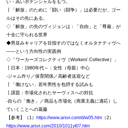
い・高いポテンシャルをもつ。
┃「解放」のために「闘い（闘争）」は必要だが、ゴー
ルはその先にある。
◇「解放」の先のヴィジョンは：「自由」と「尊厳」が
十全に守られる世界
◆男並みキャリアを目指すのではなくオルタナティヴへ
――という方向性の実践例
◇「ワーカーズコレクティヴ［Workers' Collective］」
┃日本：1980年代～：女性（母親）中心
‐ジャム作り／保育関係／高齢者送迎など
┃「働けない」若年男性を包摂する試みも
┃課題：市場化されたサーヴィスへの対抗
‐自らの「働き」／商品も市場化（商業主義に適応）し
ていくことへの葛藤
【参考】（1）
https://www.arsvi.com/d/w05.htm
（2）
https://www.arsvi.com/2010/1011yt07.htm