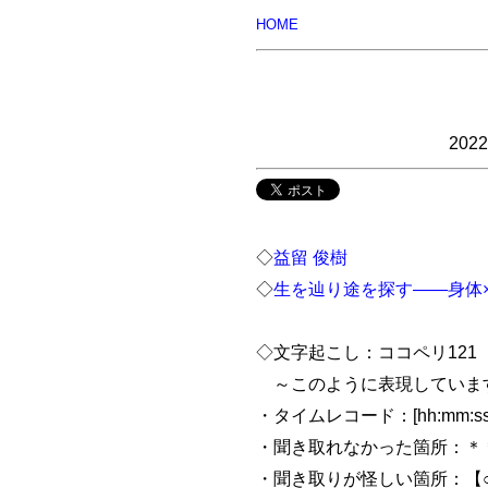
HOME
20
◇
益留 俊樹
◇
生を辿り途を探す――身体
◇文字起こし：ココペリ121 20
～このように表現していま
・タイムレコード：[hh:mm:ss
・聞き取れなかった箇所：＊＊＊(
・聞き取りが怪しい箇所：【○○】(