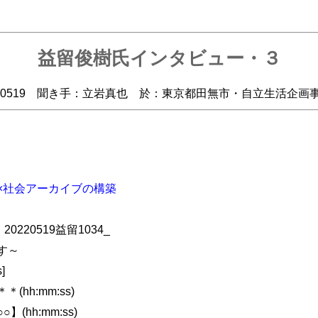
益留俊樹氏インタビュー・３
220519 聞き手：立岩真也 於：東京都田無市・自立生活企画
×社会アーカイブの構築
220519益留1034_
す～
]
hh:mm:ss)
hh:mm:ss)