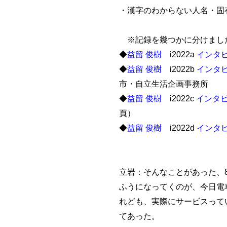
・漢字のわからない人名・固
※記録を幾つかに分けまし
◆
益留 俊樹
i2022a
インタ
◆
益留 俊樹
i2022b
インタ
市・自立生活企画事務所
◆
益留 俊樹
i2022c
インタ
頁）
◆
益留 俊樹
i2022d
インタ
立岩：そんなことがあった、
ふうになってくのが、今日電
れども、実際にサービスって
てあった。