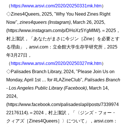
（
https://www.arsvi.com/2020/20250331mk.htm
）
◇Zines4Queers, 2025, "Why You Need Zines Right
Now",
zines4queers (Instagram)
, March 26, 2025,
(https://www.instagram.com/p/DHoXz5YgMlM/).＝2025，
村上潔訳，「あなたがまさに今ジン［Zine］を必要とす
る理由」，arsvi.com：立命館大学生存学研究所，2025
年3月27日，
（
https://www.arsvi.com/2020/20250327mk.htm
）
◇Palisades Branch Library, 2024, "Please Join Us on
Monday, April 1st … for #LAZineClub",
Palisades Branch
- Los Angeles Public Library (Facebook)
, March 14,
2024,
(https://www.facebook.com/palisadeslapl/posts/7339974
22176114).＝2024，村上潔訳，「〈ジンズ・フォー・
クィアズ［Zines4Queers］〉について」，arsvi.com：