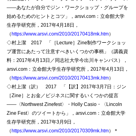
――あなたが自分でジン・ワークショップ・グループを
始めるためのヒントとコツ」，arsvi.com：立命館大学
生存学研究所，2017年4月18日，
（
https://www.arsvi.com/2010/20170418mk.htm
）
◇村上潔 2017 「［Lecture］Zine制作ワークショッ
プ運営にあたって注意すべきいくつかの事柄」（講義資
料：2017年4月13日／同志社大学今出川キャンパス），
arsvi.com：立命館大学生存学研究所，2017年4月13日，
（
https://www.arsvi.com/2010/20170413mk.htm
）
◇村上潔（訳） 2017 「【訳】2017年3月7日：ジン
［Zine］とお金／ビジネスに関するいくつかの提言
――〈Northwest Zinefest〉・Holly Casio・〈Lincoln
Zine Fest〉のツイートから」，arsvi.com：立命館大学
生存学研究所，2017年3月9日，
（
https://www.arsvi.com/2010/20170309mk.htm
）＊