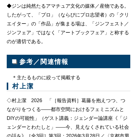
◆ジンは純然たるアマチュア文化の媒体／産物である。
したがって、「プロ」（ならびにプロ志望者）の「クリ
エイター」の「作品」が集まる場は、「ジンフェスト／
ジンフェア」ではなく「アートブックフェア」と称する
のが適切である。
■
参考／関連情報
＊主たるものに絞って掲載する
村上潔
◇村上潔 2026 「［報告資料］葛藤を抱えつつ、つ
ながりをつくる――都市空間におけるフェミニズムと
DIYの可能性」（ゲスト講義：ジェンダー論講座《「ジ
ェンダーとわたしと」――今、見えなくされている社会
の話を》［全3回］第3回：2026年3月28日／〈京都市男