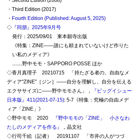
・Second Edition (2008)
・Third Edition (2017)
・
Fourth Edition (Published: August 5, 2025)
◇
『同朋』2025年9月号
発行：2025/09/01 東本願寺出版
《特集：ZINE――誰にも頼まれていないけど作りた
い私のメディア》
……野中モモ・SAPPORO POSSE ほか
◇香月真理子 20210715 「持たざる者の、自由なメ
ディア“ZINE”［ジン］――自分を理解し、自分を伝える
エクササイズに――野中モモさん」，
『ビッグイシュー
日本版』411(2021-07-15)
: 5-7《特集：究極の自由メデ
ィア「ZINE」》
◇野中モモ 2020
『野中モモの「ZINE」 小さなわ
たしのメディアを作る』
，晶文社
◇行司千絵（記者） 20191107 「市井の人がつづ