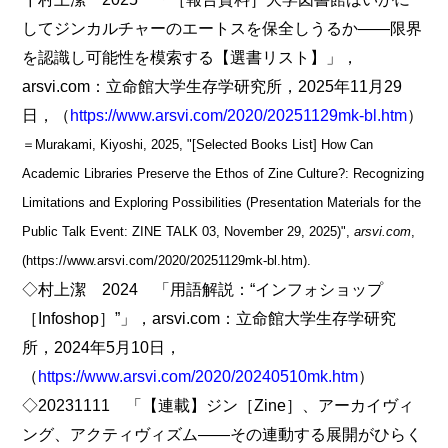
してジンカルチャーのエートスを保全しうるか――限界
を認識し可能性を模索する【選書リスト】」，
arsvi.com：立命館大学生存学研究所，2025年11月29
日，（
https://www.arsvi.com/2020/20251129mk-bl.htm
）
＝Murakami, Kiyoshi, 2025, "[Selected Books List] How Can
Academic Libraries Preserve the Ethos of Zine Culture?: Recognizing
Limitations and Exploring Possibilities (Presentation Materials for the
Public Talk Event: ZINE TALK 03, November 29, 2025)",
arsvi.com
,
(https://www.arsvi.com/2020/20251129mk-bl.htm).
◇村上潔 2024 「用語解説：“インフォショップ
［Infoshop］”」，arsvi.com：立命館大学生存学研究
所，2024年5月10日，
（
https://www.arsvi.com/2020/20240510mk.htm
）
◇20231111 「【連載】ジン［Zine］、アーカイヴィ
ング、アクティヴィズム――その連動する展開がひらく