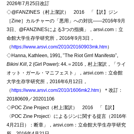
2026年7月25日改訂
◇@FANZINES（村上潔訳） 2016 「【訳】ジン
［Zine］カルチャーの「悪用」への対抗――2016年9月
3日、@FANZINESによる3つの指摘」，arsvi.com：立
命館大学生存学研究所，2016年9月3日，
（
https://www.arsvi.com/2010/20160903mk.htm
）
◇Hanna, Kathleen, 1991, "The Riot Grrrl Manifesto",
Bikini Kill
, 2 (Girl Power): 44.＝2016，村上潔訳，「ライ
オット・ガール・マニフェスト」，arsvi.com：立命館
大学生存学研究所，2016年6月12日，
（
https://www.arsvi.com/2010/1606mk2.htm
）＊改訂：
20180609／20201106
◇POC Zine Project（村上潔訳） 2016 「【訳】
〈POC Zine Project〉によるジンに関する提言（2016年
4月21日）：断章」，arsvi.com：立命館大学生存学研究
所，2016年4月21日，