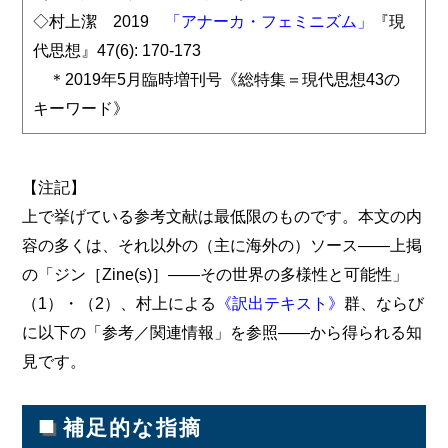
◇村上潔 2019
「アナーカ・フェミニズム」
『現
代思想』47(6): 170-173
＊2019年5月臨時増刊号《総特集＝現代思想43の
キーワード》
【注記】
上で挙げている参考文献は最低限のものです。本文の内
容の多くは、それ以外の（主に海外の）ソース――上掲
の「ジン［Zine(s)］――その世界の多様性と可能性」
（1）・（2）、村上による
《訳出テキスト》
群、ならび
に以下の「参考／関連情報」を参照――から得られる知
見です。
■
補足的な指摘