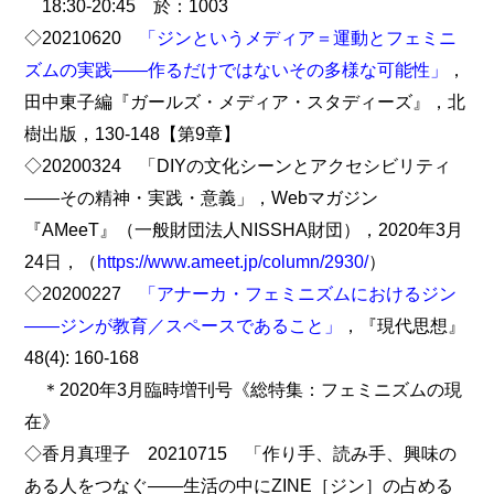
18:30-20:45 於：1003
◇20210620
「ジンというメディア＝運動とフェミニ
ズムの実践――作るだけではないその多様な可能性」
，
田中東子編『ガールズ・メディア・スタディーズ』，北
樹出版，130-148【第9章】
◇20200324 「DIYの文化シーンとアクセシビリティ
――その精神・実践・意義」，Webマガジン
『AMeeT』（一般財団法人NISSHA財団），2020年3月
24日，（
https://www.ameet.jp/column/2930/
）
◇20200227
「アナーカ・フェミニズムにおけるジン
――ジンが教育／スペースであること」
，『現代思想』
48(4): 160-168
＊2020年3月臨時増刊号《総特集：フェミニズムの現
在》
◇香月真理子 20210715 「作り手、読み手、興味の
ある人をつなぐ――生活の中にZINE［ジン］の占める