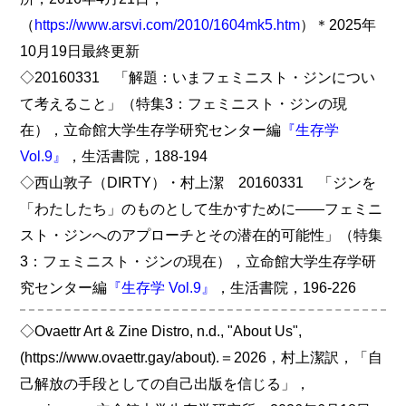
（
https://www.arsvi.com/2010/1604mk5.htm
）＊2025年
10月19日最終更新
◇20160331 「解題：いまフェミニスト・ジンについ
て考えること」（特集3：フェミニスト・ジンの現
在），立命館大学生存学研究センター編
『生存学
Vol.9』
，生活書院，188-194
◇西山敦子（DIRTY）・村上潔 20160331 「ジンを
「わたしたち」のものとして生かすために――フェミニ
スト・ジンへのアプローチとその潜在的可能性」（特集
3：フェミニスト・ジンの現在），立命館大学生存学研
究センター編
『生存学 Vol.9』
，生活書院，196-226
◇Ovaettr Art & Zine Distro, n.d., "About Us",
(https://www.ovaettr.gay/about).＝2026，村上潔訳，「自
己解放の手段としての自己出版を信じる」，