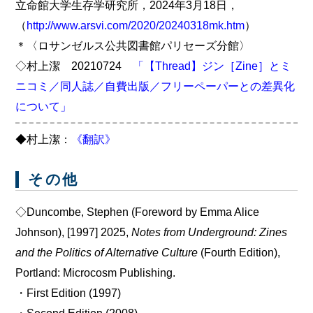
立命館大学生存学研究所，2024年3月18日，
（
http://www.arsvi.com/2020/20240318mk.htm
）
＊〈ロサンゼルス公共図書館パリセーズ分館〉
◇村上潔 20210724
「【Thread】ジン［Zine］とミ
ニコミ／同人誌／自費出版／フリーペーパーとの差異化
について」
◆村上潔：
《翻訳》
その他
◇Duncombe, Stephen (Foreword by Emma Alice
Johnson), [1997] 2025,
Notes from Underground: Zines
and the Politics of Alternative Culture
(Fourth Edition),
Portland: Microcosm Publishing.
・First Edition (1997)