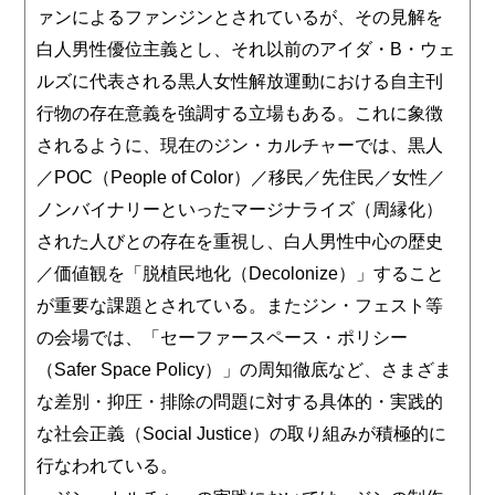
ァンによるファンジンとされているが、その見解を
白人男性優位主義とし、それ以前のアイダ・B・ウェ
ルズに代表される黒人女性解放運動における自主刊
行物の存在意義を強調する立場もある。これに象徴
されるように、現在のジン・カルチャーでは、黒人
／POC（People of Color）／移民／先住民／女性／
ノンバイナリーといったマージナライズ（周縁化）
された人びとの存在を重視し、白人男性中心の歴史
／価値観を「脱植民地化（Decolonize）」すること
が重要な課題とされている。またジン・フェスト等
の会場では、「セーファースペース・ポリシー
（Safer Space Policy）」の周知徹底など、さまざま
な差別・抑圧・排除の問題に対する具体的・実践的
な社会正義（Social Justice）の取り組みが積極的に
行なわれている。