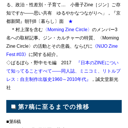
る、政治・性差別・子育て… 小冊子Zine［ジン］ご存
知ですか――思い共有 ゆるやかなつながりへ」，『京
都新聞』朝刊8〔暮らし〕面
★
＊村上潔を含む
〈Morning Zine Circle〉
のメンバー3
名への取材記事。ジン・カルチャーの特質、〈Morning
Zine Circle〉の活動とその意義、ならびに
《NIJO Zine
Fest #03》
に関する紹介。
◇ばるぼら・野中モモ編 2017
『日本のZINEについ
て知ってることすべて――同人誌、ミニコミ、リトルプ
レス：自主制作出版史1960～2010年代』
，誠文堂新光
社
■
第7稿に至るまでの推移
■第6稿