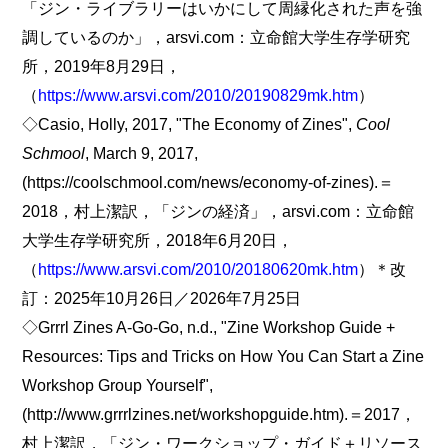
「ジン・ライブラリーはいかにして周縁化された声を強
調しているのか」，arsvi.com：立命館大学生存学研究
所，2019年8月29日，
（
https://www.arsvi.com/2010/20190829mk.htm
）
◇Casio, Holly, 2017, "The Economy of Zines",
Cool
Schmool
, March 9, 2017,
(https://coolschmool.com/news/economy-of-zines).＝
2018，村上潔訳，「ジンの経済」，arsvi.com：立命館
大学生存学研究所，2018年6月20日，
（
https://www.arsvi.com/2010/20180620mk.htm
）＊改
訂：2025年10月26日／2026年7月25日
◇Grrrl Zines A-Go-Go, n.d., "Zine Workshop Guide +
Resources: Tips and Tricks on How You Can Start a Zine
Workshop Group Yourself",
(http://www.grrrlzines.net/workshopguide.htm).＝2017，
村上潔訳，「ジン・ワークショップ・ガイド＋リソース