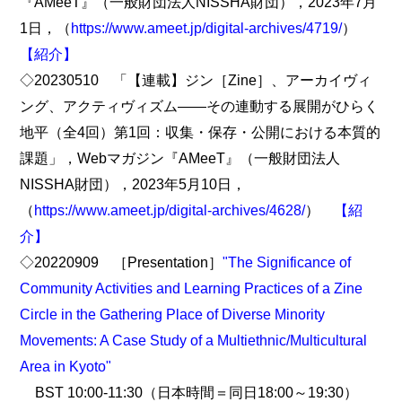
『AMeeT』（一般財団法人NISSHA財団），2023年7月
1日，（
https://www.ameet.jp/digital-archives/4719/
）
【紹介】
◇20230510 「【連載】ジン［Zine］、アーカイヴィ
ング、アクティヴィズム――その連動する展開がひらく
地平（全4回）第1回：収集・保存・公開における本質的
課題」，Webマガジン『AMeeT』（一般財団法人
NISSHA財団），2023年5月10日，
（
https://www.ameet.jp/digital-archives/4628/
）
【紹
介】
◇20220909 ［Presentation］
"The Significance of
Community Activities and Learning Practices of a Zine
Circle in the Gathering Place of Diverse Minority
Movements: A Case Study of a Multiethnic/Multicultural
Area in Kyoto"
BST 10:00-11:30（日本時間＝同日18:00～19:30）