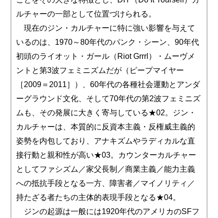
ルチャーの一部として位置づけられる。
現在のジン・カルチャーに特に強い影響を与えて
いるのは、1970～80年代のパンク・シーン、90年代
初頭のライオット・ガール（Riot Grrrl）・ムーヴメ
ントと第3波フェミニズムだが（ピープマイヤー
［2009＝2011］）、60年代の各種社会運動とアンダ
ーグラウンド文化、そして70年代の第2波フェミニズ
ムも、その発展に大きく寄与している★02。ジン・
カルチャーは、本質的に反資本主義・反権威主義的
姿勢を内包しており、アナキズムやラディカルな直
接行動と親和性が高い★03。カウンターカルチャー
としてファシズム／家父長制／商業主義／能力主義
への抵抗手段となる一方、障害者／マイノリティ／
持たざる者たちの主体的表現手段となる★04。
ジンの起源は一般には1920年代のアメリカのSFフ