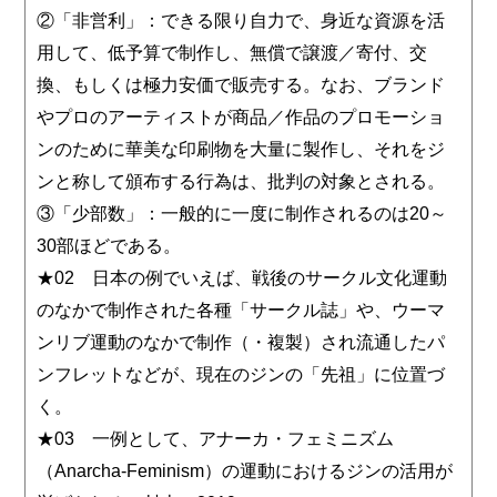
②「非営利」：できる限り自力で、身近な資源を活
用して、低予算で制作し、無償で譲渡／寄付、交
換、もしくは極力安価で販売する。なお、ブランド
やプロのアーティストが商品／作品のプロモーショ
ンのために華美な印刷物を大量に製作し、それをジ
ンと称して頒布する行為は、批判の対象とされる。
③「少部数」：一般的に一度に制作されるのは20～
30部ほどである。
★02 日本の例でいえば、戦後のサークル文化運動
のなかで制作された各種「サークル誌」や、ウーマ
ンリブ運動のなかで制作（・複製）され流通したパ
ンフレットなどが、現在のジンの「先祖」に位置づ
く。
★03 一例として、アナーカ・フェミニズム
（Anarcha-Feminism）の運動におけるジンの活用が