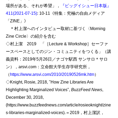
場所がある、それが希望」，
『ビッグイシュー日本版』
411(2021-07-15)
: 10-11《特集：究極の自由メディア
「ZINE」》
＊村上潔へのインタビュー取材に基づく〈Morning
Zine Circle〉の紹介を含む
◇村上潔 2019 「［Lecture & Workshop］セーファ
ースペースとしてのジン・コミュニティをつくる」（講
義資料：2019年5月26日／ナゴヤ駅西 サンサロ＊サロ
ン），arsvi.com：立命館大学生存学研究所，
（
https://www.arsvi.com/2010/20190526mk.htm
）
◇Knight, Rosie, 2018, "How Zine Libraries Are
Highlighting Marginalized Voices",
BuzzFeed News
,
December 30, 2018,
(https://www.buzzfeednews.com/article/rosieoknight/zine
s-libraries-marginalized-voices).＝2019，村上潔訳，