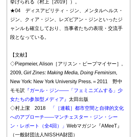
挙げられる（村上［2019］）。
★04 ディスアビリティ・ジン、メンタルヘルス・
ジン、クィア・ジン、レズビアン・ジンといったジ
ャンルも確立しており、当事者たちの表現・交流手
段となっている。
【文献】
◇Piepmeier, Alison［アリスン・ピープマイヤー］,
2009,
Girl Zines: Making Media, Doing Feminism
,
New York: New York University Press.＝2011 野中
モモ訳
『ガール・ジン――「フェミニズムする」少
女たちの参加型メディア』
太田出版
◇村上潔 2018
「［連載］都市空間と自律的文化
へのアプローチ――マンチェスター・ジン・シー
ン・レポート（全4回）」
Webマガジン『AMeeT』
（一般財団法人NISSHA財団）