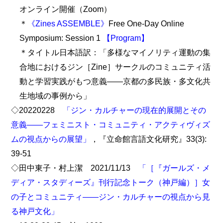
オンライン開催（Zoom）
＊
《Zines ASSEMBLE》
Free One-Day Online
Symposium: Session 1
【Program】
＊タイトル日本語訳：「多様なマイノリティ運動の集
合地におけるジン［Zine］サークルのコミュニティ活
動と学習実践がもつ意義――京都の多民族・多文化共
生地域の事例から」
◇20220228
「ジン・カルチャーの現在的展開とその
意義――フェミニスト・コミュニティ・アクティヴィズ
ムの視点からの展望」
，『立命館言語文化研究』33(3):
39-51
◇田中東子・村上潔 2021/11/13
「［『ガールズ・メ
ディア・スタディーズ』刊行記念トーク（神戸編）］女
の子とコミュニティ――ジン・カルチャーの視点から見
る神戸文化」