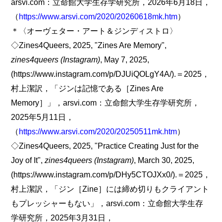
arsvi.com：立命館大学生存学研究所，2026年6月18日，
（
https://www.arsvi.com/2020/20260618mk.htm
）
＊〈オーヴェター・アート＆ジンディストロ〉
◇Zines4Queers, 2025, "Zines Are Memory",
zines4queers (Instagram)
, May 7, 2025,
(https://www.instagram.com/p/DJUiQOLgY4A/).＝2025，
村上潔訳，「ジンは記憶である［Zines Are
Memory］」，arsvi.com：立命館大学生存学研究所，
2025年5月11日，
（
https://www.arsvi.com/2020/20250511mk.htm
）
◇Zines4Queers, 2025, "Practice Creating Just for the
Joy of It",
zines4queers (Instagram)
, March 30, 2025,
(https://www.instagram.com/p/DHy5CTOJXx0/).＝2025，
村上潔訳，「ジン［Zine］には締め切りもクライアント
もプレッシャーもない」，arsvi.com：立命館大学生存
学研究所，2025年3月31日，