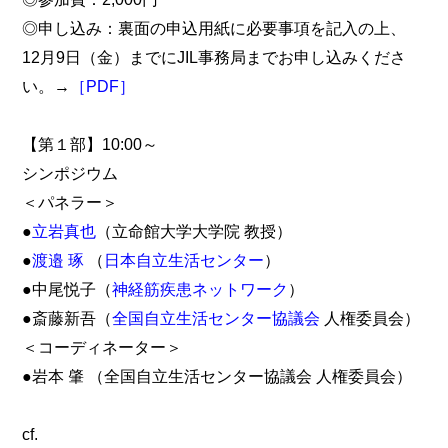
◎申し込み：裏面の申込用紙に必要事項を記入の上、
12月9日（金）までにJIL事務局までお申し込みくださ
い。→
［PDF］
【第１部】10:00～
シンポジウム
＜パネラー＞
●
立岩真也
（立命館大学大学院 教授）
●
渡邉 琢
（
日本自立生活センター
）
●中尾悦子（
神経筋疾患ネットワーク
）
●斎藤新吾（
全国自立生活センター協議会
人権委員会）
＜コーディネーター＞
●岩本 肇 （全国自立生活センター協議会 人権委員会）
cf.