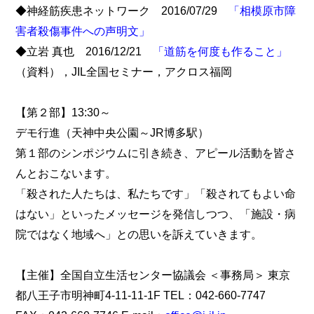
◆神経筋疾患ネットワーク 2016/07/29
「相模原市障
害者殺傷事件への声明文」
◆立岩 真也 2016/12/21
「道筋を何度も作ること」
（資料），JIL全国セミナー，アクロス福岡
【第２部】13:30～
デモ行進（天神中央公園～JR博多駅）
第１部のシンポジウムに引き続き、アピール活動を皆さ
んとおこないます。
「殺された人たちは、私たちです」「殺されてもよい命
はない」といったメッセージを発信しつつ、「施設・病
院ではなく地域へ」との思いを訴えていきます。
【主催】全国自立生活センター協議会 ＜事務局＞ 東京
都八王子市明神町4-11-11-1F TEL：042-660-7747