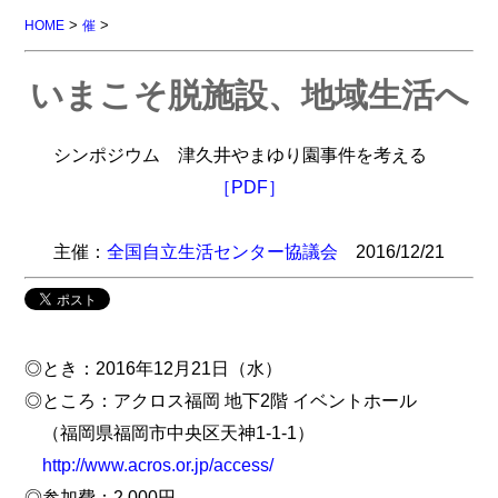
>
>
HOME
催
いまこそ脱施設、地域生活へ
シンポジウム 津久井やまゆり園事件を考える
［PDF］
主催：
全国自立生活センター協議会
2016/12/21
◎とき：2016年12月21日（水）
◎ところ：アクロス福岡 地下2階 イベントホール
（福岡県福岡市中央区天神1-1-1）
http://www.acros.or.jp/access/
◎参加費：2,000円