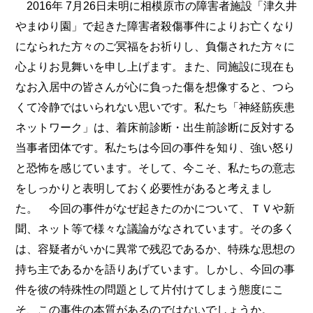
2016年 7月26日未明に相模原市の障害者施設「津久井
やまゆり園」で起きた障害者殺傷事件によりお亡くなり
になられた方々のご冥福をお祈りし、負傷された方々に
心よりお見舞いを申し上げます。また、同施設に現在も
なお入居中の皆さんが心に負った傷を想像すると、つら
くて冷静ではいられない思いです。私たち「神経筋疾患
ネットワーク」は、着床前診断・出生前診断に反対する
当事者団体です。私たちは今回の事件を知り、強い怒り
と恐怖を感じています。そして、今こそ、私たちの意志
をしっかりと表明しておく必要性があると考えまし
た。 今回の事件がなぜ起きたのかについて、ＴＶや新
聞、ネット等で様々な議論がなされています。その多く
は、容疑者がいかに異常で残忍であるか、特殊な思想の
持ち主であるかを語りあげています。しかし、今回の事
件を彼の特殊性の問題として片付けてしまう態度にこ
そ、この事件の本質があるのではないでしょうか。