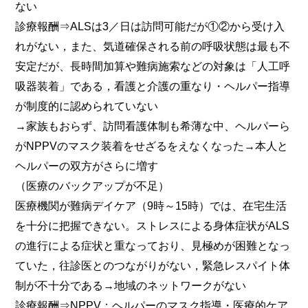
ない
診療報酬⇒ALSは3／日は訪問可能だが①②から受け入
れがない，また、気道確保される前の呼吸状態は最も不
安定だが、長時間加算や難病施索などの対象は「人工呼
吸器装着」である，看護と介護の重なり・ヘルパー指導
が制度的に認められていない
→家族もおらず、訪問看護体制も希薄な中、ヘルパーら
がNPPVのマスク装着をせざるをえなくなった→本人と
ヘルパーの双方がさらに増す
（医療のバックアップが不足）
医療機関が難病デイケア（9時～15時）では、在宅生活
を十分に把握できない。ストレスによる身体症状がALS
の進行による症状と重なっており、見極めが困難となっ
ていた，往診医とのつながりがない，緊急レスパイト体
制が不十分である→地域のネットワークがない
診療報酬⇒NPPV：ヘルパーのマスク指導・医療的ケア