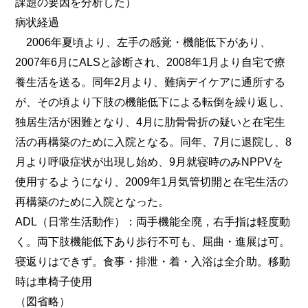
課題の要因を分析した）
病状経過
2006年夏頃より、左手の感覚・機能低下があり、
2007年6月にALSと診断され、2008年1月より自宅で療
養生活を送る。同年2月より、難病デイケアに通所する
が、その頃より下肢の機能低下による転倒を繰り返し、
独居生活が困難となり、4月に肋骨骨折の疑いと在宅生
活の再構築のために入院となる。同年、7月に退院し、8
月より呼吸症状が出現し始め、9月就寝時のみNPPVを
使用するようになり、2009年1月気管切開と在宅生活の
再構築のために入院となった。
ADL（日常生活動作）：両手機能全廃，右手指は軽度動
く。両下肢機能低下あり歩行不可も、屈曲・進展は可。
寝返りはできず。食事・排泄・着・入浴は全介助。移動
時は車椅子使用
（図省略）