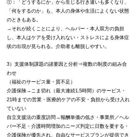
①：「どうするにか」から生じる行き違いも多くなり、
「何をするのか」も、本人の身体や生活によくない状態
のときもある。
→それが続くことにより、ヘルパー・本人双方の負担
し、本人はケアを受け入れない・ストレスによる身体症
状の出現が見られる。介助者も離脱しやすい。
3）支援体制課題の諸要因と分析⇒複数の制度の組み合
わせ
（福祉のサービス量・質不足）
介護保険→こま切れ（最大連続1.5時間）のサービス・
21時までの営業・医療的ケアの不安・負担から受け入れ
ていない
自立支援法の重度訪問→報酬単価の低さ・事業所／ヘル
パー不足・介護時間増加のニーズ判定に日数を要する・
介護保険が優先され、自由なサービスプランが提供でき