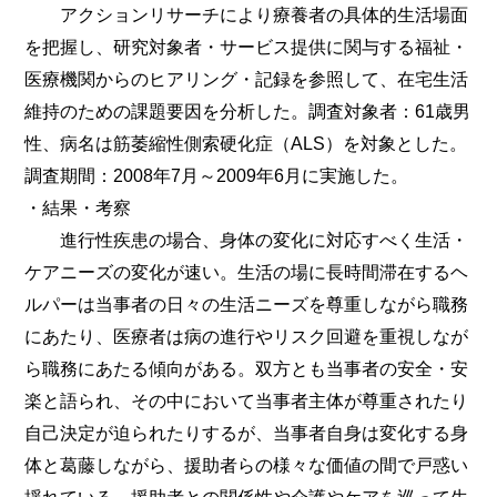
アクションリサーチにより療養者の具体的生活場面
を把握し、研究対象者・サービス提供に関与する福祉・
医療機関からのヒアリング・記録を参照して、在宅生活
維持のための課題要因を分析した。調査対象者：61歳男
性、病名は筋萎縮性側索硬化症（ALS）を対象とした。
調査期間：2008年7月～2009年6月に実施した。
・結果・考察
進行性疾患の場合、身体の変化に対応すべく生活・
ケアニーズの変化が速い。生活の場に長時間滞在するヘ
ルパーは当事者の日々の生活ニーズを尊重しながら職務
にあたり、医療者は病の進行やリスク回避を重視しなが
ら職務にあたる傾向がある。双方とも当事者の安全・安
楽と語られ、その中において当事者主体が尊重されたり
自己決定が迫られたりするが、当事者自身は変化する身
体と葛藤しながら、援助者らの様々な価値の間で戸惑い
揺れている。援助者との関係性や介護やケアを巡って生