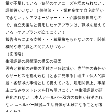
量が不足している→狭間のケアニーズを埋められない，
調整役がいない （ 保健師・・・業務多忙で自宅訪問が
できない，ケアマネージャー・・・介護保険担当なの
で、自立支援法と併用したケアプランは、職域を超えて
いる→ケアプランが立てにくい ）
報告者らによる支援・・・裁量権をもたないので、関係
機関や専門職との間に入りづらい
（図省略）
生活課題の悪循環の構図の要因
医療と福祉の連携の困難さ⇒各領域が、専門性の責任か
らサービスを抱え込む（ときに見限る）理由：個人的課
題・各領域の事情として捉えている。雇用関係上、事業
主に悩みやストレスを打ち明けにくい ⇒生活課題が顕
在化されない →本人とヘルパー双方の負担が解消され
ない →ヘルパー離脱→生活自体が困難になることが考
えられる。